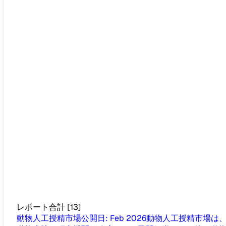
レポート合計
[
13
]
動物人工授精市場
公開日
:
Feb 2026
動物人工授精市場は