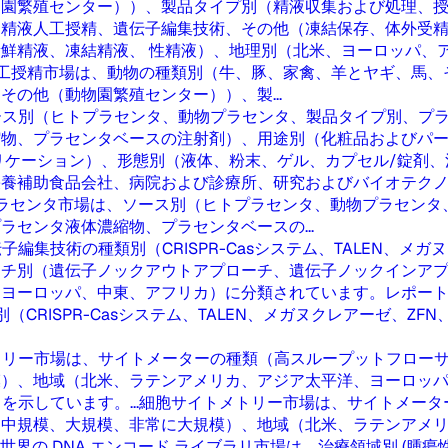
園繁殖センター））、製品タイプ別（精液収集および処理、授
別精液人工授精、遺伝子編集技術、その他（凍結保存、体外受
鮮精液、凍結精液、 性精液）、地理別（北米、ヨーロッパ、
工授精市場は、動物の種類別（牛、豚、家禽、羊とヤギ、馬、
の他（動物園繁殖センター））、製...
ース別（ヒトプラセンタ、動物プラセンタ、製品タイプ別、プ
縮物、プラセンタベースの注射剤）、用途別（化粧品およびパ
リケーション）、形態別（液体、粉末、ゲル、カプセル/錠剤
栄養補助食品会社、病院および診療所、研究およびバイオテク
ラセンタ市場は、ソース別（ヒトプラセンタ、動物プラセンタ
センタ液体濃縮物、プラセンタベースの...
編集技術の種類別（CRISPR-Casシステム、TALEN、メ
ーチ別（遺伝子ノックアウトアプローチ、遺伝子ノックインア
ヨーロッパ、中東、アフリカ）に分類されています。レポート
CRISPR-Casシステム、TALEN、メガヌクレアーゼ、Z
トリー市場は、サイトメーターの種類（高スループットフロー
模）、地域（北米、ラテンアメリカ、アジア太平洋、ヨーロッ
示しています。...
細胞サイトメトリー市場は、サイトメータ
規模、大規模、非常に大規模）、地域（北米、ラテンアメリカ.
世界の DNA エンコード ライブラリ市場は、治療領域別 (