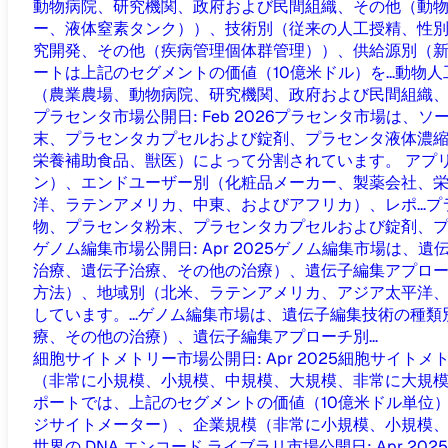
動物病院、研究機関、政府および民間組織、その他（動物
ー、液体窒素タンク））、技術別（従来の人工授精、性
究開発、その他（疾病管理個体群管理））、供給源別（新
ートは上記のセグメントの価値（10億米ドル）を...
動物人
（農業農場、動物病院、研究機関、政府および民間組織、そ
プラセンタ市場
公開日
:
Feb 2026
プラセンタ市場は、ソ
末、プラセンタカプセルおよび錠剤、プラセンタ液体濃
栄養補助食品、獣医）によって分割されています。 アプ
ン）、エンドユーザー別（化粧品メーカー、製薬会社、
洋、ラテンアメリカ、中東、およびアフリカ）、レポ...
プ
物、プラセンタ粉末、プラセンタカプセルおよび錠剤、プラ
ゲノム編集市場
公開日
:
Apr 2025
ゲノム編集市場は、遺伝子
治療、遺伝子治療、その他の治療）、遺伝子編集アプロ
方法）、地域別（北米、ラテンアメリカ、アジア太平洋、
しています。...
ゲノム編集市場は、遺伝子編集技術の種類別（
療、その他の治療）、遺伝子編集アプローチ別...
細胞サイトメトリー市場
公開日
:
Apr 2025
細胞サイトメ
（非常に小規模、小規模、中規模、大規模、非常に大規
ポートでは、上記のセグメントの価値（10億米ドル単位）を
ジサイトメーター）、企業規模（非常に小規模、小規模、中
世界の DNA エンコード ライブラリ市場
公開日
:
Apr 2025