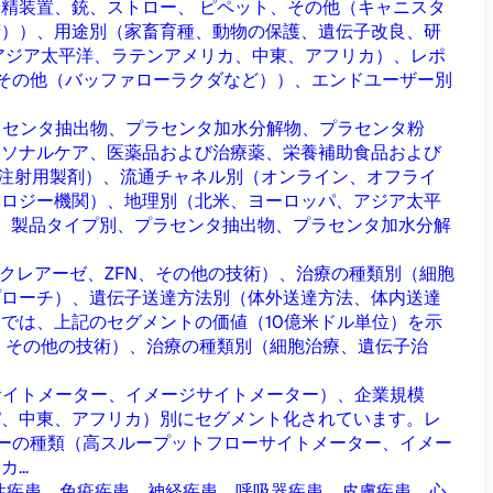
精装置、銃、ストロー、 ピペット、その他（キャニスタ
精））、用途別（家畜育種、動物の保護、遺伝子改良、研
アジア太平洋、ラテンアメリカ、中東、アフリカ）、レポ
その他（バッファローラクダなど））、エンドユーザー別
ラセンタ抽出物、プラセンタ加水分解物、プラセンタ粉
ーソナルケア、医薬品および治療薬、栄養補助食品および
、注射用製剤）、流通チャネル別（オンライン、オフライ
ノロジー機関）、地理別（北米、ヨーロッパ、アジア太平
、製品タイプ別、プラセンタ抽出物、プラセンタ加水分解
ガヌクレアーゼ、ZFN、その他の技術）、治療の種類別（細胞
プローチ）、遺伝子送達方法別（体外送達方法、体内送達
では、上記のセグメントの価値（10億米ドル単位）を示
FN、その他の技術）、治療の種類別（細胞治療、遺伝子治
サイトメーター、イメージサイトメーター）、企業規模
パ、中東、アフリカ）別にセグメント化されています。レ
ーの種類（高スループットフローサイトメーター、イメー
..
腫瘍性疾患、免疫疾患、神経疾患、呼吸器疾患、皮膚疾患、心