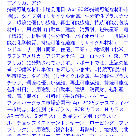
アメリカ、アジ...
持続可能な材料市場
公開日
:
Apr 2025
持続可能な材料市
場は、タイプ別（リサイクル金属、生分解性プラスチッ
ク、環境に優しい繊維、再生可能繊維、持続可能な包装
材料）、用途別（自動車、建設、消費財、包装産業、電
子機器）、材料別（生分解性、バイオポリマー、持続可
能な化学物質、持続可能な繊維、リサイクル材料）、エ
ンドユーザー別（商業、住宅、工業）、地域別（北米、
ラテンアメリカ、アジア太平洋、ヨーロッパ、中東、ア
フリカ）に分類されています。レポートでは、上記の価
値（10億米ドル単位）を示しています。...
持続可能な材
料市場は、タイプ別（リサイクル金属、生分解性プラス
チック、環境に優しい繊維、再生可能繊維、持続可能な
包装材料）、用途別（自動車、建設、消費財、包装産
業、電子機器）、材料別（生分解性、バイオ...
ファイバーグラス市場
公開日
:
Apr 2025
グラスファイバ
ー市場は、材質別（E ガラス、ECR ガラス、H ガラス、
AR ガラス、S ガラス）、製品タイプ別（グラスウー
ル、チョップドストランド、ヤーン、ロービング、ファ
ブリック）、用途別（複合材料、断熱材）、地域別（北