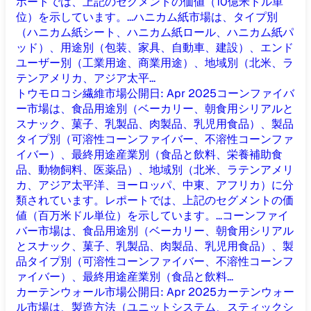
ポートでは、上記のセグメントの価値（10億米ドル単
位）を示しています。...
ハニカム紙市場は、タイプ別
（ハニカム紙シート、ハニカム紙ロール、ハニカム紙パ
ッド）、用途別（包装、家具、自動車、建設）、エンド
ユーザー別（工業用途、商業用途）、地域別（北米、ラ
テンアメリカ、アジア太平...
トウモロコシ繊維市場
公開日
:
Apr 2025
コーンファイバ
ー市場は、食品用途別（ベーカリー、朝食用シリアルと
スナック、菓子、乳製品、肉製品、乳児用食品）、製品
タイプ別（可溶性コーンファイバー、不溶性コーンファ
イバー）、最終用途産業別（食品と飲料、栄養補助食
品、動物飼料、医薬品）、地域別（北米、ラテンアメリ
カ、アジア太平洋、ヨーロッパ、中東、アフリカ）に分
類されています。レポートでは、上記のセグメントの価
値（百万米ドル単位）を示しています。...
コーンファイ
バー市場は、食品用途別（ベーカリー、朝食用シリアル
とスナック、菓子、乳製品、肉製品、乳児用食品）、製
品タイプ別（可溶性コーンファイバー、不溶性コーンフ
ァイバー）、最終用途産業別（食品と飲料...
カーテンウォール市場
公開日
:
Apr 2025
カーテンウォー
ル市場は、製造方法（ユニットシステム、スティックシ