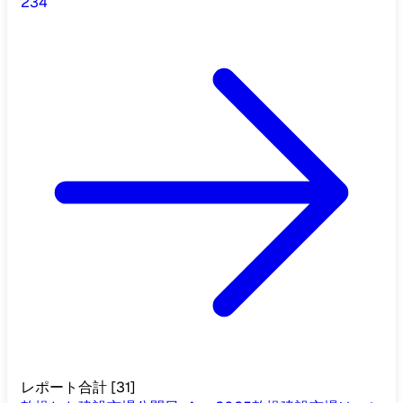
2
3
4
レポート合計
[
31
]