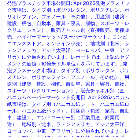
発泡プラスチック市場
公開日
:
Apr 2025
発泡プラスチッ
ク市場は、タイプ別（ポリウレタン、ポリスチレン、ポ
リオレフィン、フェノール、その他）、用途別（建築・
建設、梱包、自動車、家具・寝具、履物、スポーツ・レ
クリエーション）、販売チャネル別（直接販売、間接販
売、ハイパーマーケット/スーパーマーケット、コンビ
ニエンスストア、オンライン小売）、地域別（北米、ラ
テンアメリカ、アジア太平洋、ヨーロッパ、中東、アフ
リカ）に分類されています。レポートでは、上記のセグ
メントの価値（10億米ドル単位）を示しています。...
発
泡プラスチック市場は、タイプ別（ポリウレタン、ポリ
スチレン、ポリオレフィン、フェノール、その他）、用
途別（建築・建設、梱包、自動車、家具・寝具、履物、
スポーツ・レクリエーション）、販売チャネル別（直...
ハニカムペーパーマーケット
公開日
:
Apr 2025
ハニカム
紙市場は、タイプ別（ハニカム紙シート、ハニカム紙ロ
ール、ハニカム紙パッド）、用途別（包装、家具、自動
車、建設）、エンドユーザー別（工業用途、商業用
途）、地域別（北米、ラテンアメリカ、アジア太平洋、
ヨーロッパ、中東、アフリカ）に分類されています。レ