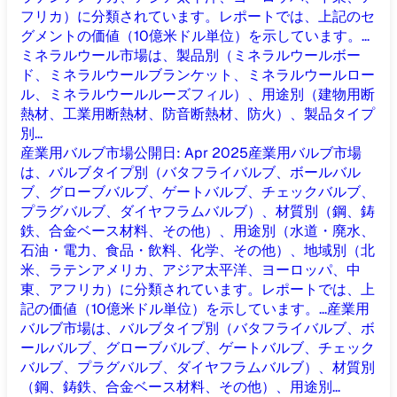
フリカ）に分類されています。レポートでは、上記のセ
グメントの価値（10億米ドル単位）を示しています。...
ミネラルウール市場は、製品別（ミネラルウールボー
ド、ミネラルウールブランケット、ミネラルウールロー
ル、ミネラルウールルーズフィル）、用途別（建物用断
熱材、工業用断熱材、防音断熱材、防火）、製品タイプ
別...
産業用バルブ市場
公開日
:
Apr 2025
産業用バルブ市場
は、バルブタイプ別（バタフライバルブ、ボールバル
ブ、グローブバルブ、ゲートバルブ、チェックバルブ、
プラグバルブ、ダイヤフラムバルブ）、材質別（鋼、鋳
鉄、合金ベース材料、その他）、用途別（水道・廃水、
石油・電力、食品・飲料、化学、その他）、地域別（北
米、ラテンアメリカ、アジア太平洋、ヨーロッパ、中
東、アフリカ）に分類されています。レポートでは、上
記の価値（10億米ドル単位）を示しています。...
産業用
バルブ市場は、バルブタイプ別（バタフライバルブ、ボ
ールバルブ、グローブバルブ、ゲートバルブ、チェック
バルブ、プラグバルブ、ダイヤフラムバルブ）、材質別
（鋼、鋳鉄、合金ベース材料、その他）、用途別...