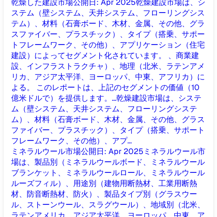
乾燥した建設市場
公開日
:
Apr 2025
乾燥建設市場は、シ
ステム（壁システム、天井システム、フローリングシス
テム）、材料（石膏ボード、木材、金属、その他、グラ
スファイバー、プラスチック）、タイプ（搭乗、サポー
トフレームワーク、その他）、アプリケーション（住宅
建設）によってセグメント化されています。 、商業建
設、インフラストラクチャ）、地理（北米、ラテンアメ
リカ、アジア太平洋、ヨーロッパ、中東、アフリカ）に
よる。 このレポートは、上記のセグメントの価値（10
億米ドルで）を提供します。...
乾燥建設市場は、システ
ム（壁システム、天井システム、フローリングシステ
ム）、材料（石膏ボード、木材、金属、その他、グラス
ファイバー、プラスチック）、タイプ（搭乗、サポート
フレームワーク、その他）、アプ...
ミネラルウール市場
公開日
:
Apr 2025
ミネラルウール市
場は、製品別（ミネラルウールボード、ミネラルウール
ブランケット、ミネラルウールロール、ミネラルウール
ルーズフィル）、用途別（建物用断熱材、工業用断熱
材、防音断熱材、防火）、製品タイプ別（グラスウー
ル、ストーンウール、スラグウール）、地域別（北米、
ラテンアメリカ、アジア太平洋、ヨーロッパ、中東、ア