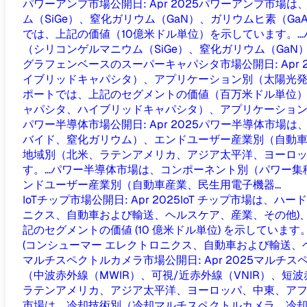
パワーアンプ市場
公開日
:
Apr 2025
パワーアンプ市場は
ム（SiGe）、窒化ガリウム（GaN）、ガリウムヒ素（
では、上記の価値（10億米ドル単位）を示しています。...
（シリコンゲルマニウム（SiGe）、窒化ガリウム（GaN）、
グラフェンベースのスーパーキャパシタ市場
公開日
:
Apr 
イブリッドキャパシタ）、アプリケーション別（太陽光
ポートでは、上記のセグメントの価値（百万米ドル単位）を
ャパシタ、ハイブリッドキャパシタ）、アプリケーション別
パワー半導体市場
公開日
:
Apr 2025
パワー半導体市場は
バイド、窒化ガリウム）、エンドユーザー産業別（自動車
地域別（北米、ラテンアメリカ、アジア太平洋、ヨーロッ
す。...
パワー半導体市場は、コンポーネント別（パワー集
ンドユーザー産業別（自動車産業、民生用電子機器...
IoTチップ市場
公開日
:
Apr 2025
IoT チップ市場は、ハー
ニクス、自動車および輸送、ヘルスケア、産業、その他)、
記のセグメントの価値 (10 億米ドル単位) を示しています。.
(コンシューマー エレクトロニクス、自動車および輸送、ヘ
マルチスペクトルカメラ市場
公開日
:
Apr 2025
マルチス
（中波赤外線（MWIR）、可視/近赤外線（VNIR）、短
ラテンアメリカ、アジア太平洋、ヨーロッパ、中東、アフリ
市場は、冷却技術別（冷却マルチスペクトルカメラ、冷却マ