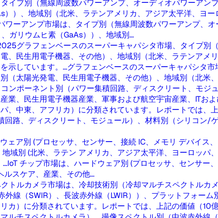
、タイプ別（無線周波数パワーアンプ、オーディオパワーアン
GaAs））、地域別（北米、ラテンアメリカ、アジア太平洋、
パワーアンプ市場は、タイプ別（無線周波数パワーアンプ、オ
ガリウムヒ素（GaAs））、地域別...
2025
グラフェンベースのスーパーキャパシタ市場、タイプ別
発電、民生用電子機器、その他）、地域別（北米、ラテンアメ
示しています。...
グラフェンベースのスーパーキャパシタ市
（太陽光発電、民生用電子機器、その他）、地域別（北米、ラ.
、コンポーネント別（パワー集積回路、ディスクリート、モジュ
産業、民生用電子機器産業、軍事および航空宇宙産業、ITお
パ、中東、アフリカ）に分類されています。レポートでは、上
積回路、ディスクリート、モジュール）、材料別（シリコン/
ドウェア別 (プロセッサ、センサー、接続 IC、メモリ デバイス
地域別 (北米、ラテン アメリカ、アジア太平洋、ヨーロッパ
..
IoT チップ市場は、ハードウェア別 (プロセッサ、センサー、
ルスケア、産業、その他...
ペクトルカメラ市場は、冷却技術別（冷却マルチスペクトルカ
波赤外線（SWIR）、長波赤外線（LWIR））、プラットフォ
カ）に分類されています。レポートでは、上記の価値（10億米
ルチスペクトルカメラ）、撮像スペクトル別（中波赤外線（MW