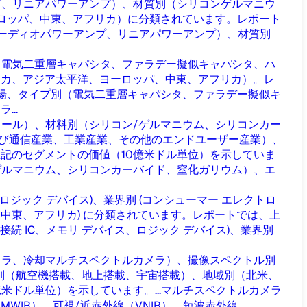
プ、リニアパワーアンプ）、材質別（シリコンゲルマニウ
ヨーロッパ、中東、アフリカ）に分類されています。レポート
ーディオパワーアンプ、リニアパワーアンプ）、材質別
（電気二重層キャパシタ、ファラデー擬似キャパシタ、ハ
リカ、アジア太平洋、ヨーロッパ、中東、アフリカ）。レ
場、タイプ別（電気二重層キャパシタ、ファラデー擬似キ
..
ール）、材料別（シリコン/ゲルマニウム、シリコンカー
よび通信産業、工業産業、その他のエンドユーザー産業）、
記のセグメントの価値（10億米ドル単位）を示していま
ゲルマニウム、シリコンカーバイド、窒化ガリウム）、エ
、ロジック デバイス)、業界別 (コンシューマー エレクトロ
、中東、アフリカ) に分類されています。レポートでは、上
接続 IC、メモリ デバイス、ロジック デバイス)、業界別
メラ、冷却マルチスペクトルカメラ）、撮像スペクトル別
ーム別（航空機搭載、地上搭載、宇宙搭載）、地域別（北米、
ドル単位）を示しています。...
マルチスペクトルカメラ
IR）、可視/近赤外線（VNIR）、短波赤外線