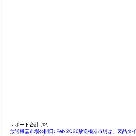
レポート合計
[
12
]
放送機器市場
公開日
:
Feb 2026
放送機器市場は、製品タ