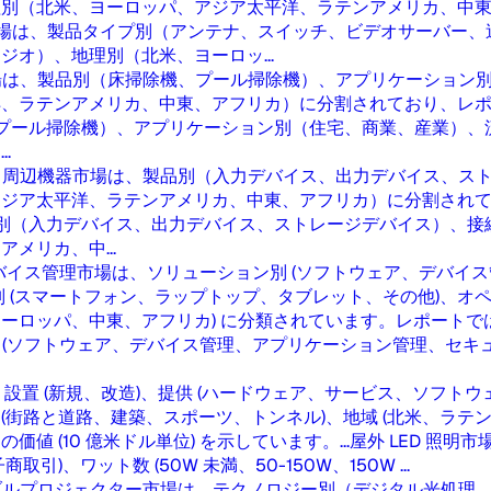
理別（北米、ヨーロッパ、アジア太平洋、ラテンアメリカ、中
場は、製品タイプ別（アンテナ、スイッチ、ビデオサーバー、
オ）、地理別（北米、ヨーロッ...
場は、製品別（床掃除機、プール掃除機）、アプリケーション
、ラテンアメリカ、中東、アフリカ）に分割されており、レポ
プール掃除機）、アプリケーション別（住宅、商業、産業）、
.
タ周辺機器市場は、製品別（入力デバイス、出力デバイス、ス
ジア太平洋、ラテンアメリカ、中東、アフリカ）に分割されて
別（入力デバイス、出力デバイス、ストレージデバイス）、接
メリカ、中...
バイス管理市場は、ソリューション別 (ソフトウェア、デバイ
(スマートフォン、ラップトップ、タブレット、その他)、オペレーティ
ヨーロッパ、中東、アフリカ) に分類されています。レポートでは、
 (ソフトウェア、デバイス管理、アプリケーション管理、セキュ
は、設置 (新規、改造)、提供 (ハードウェア、サービス、ソフト
上)、用途 (街路と道路、建築、スポーツ、トンネル)、地域 (北米
 (10 億米ドル単位) を示しています。...
屋外 LED 照明
、ワット数 (50W 未満、50-150W、150W ...
ブルプロジェクター市場は、テクノロジー別（デジタル光処理