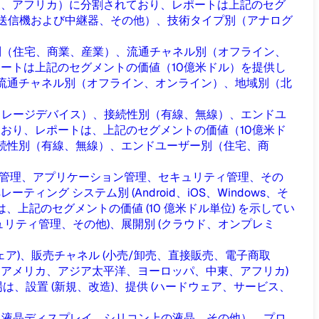
東、アフリカ）に分割されており、レポートは上記のセグ
送信機および中継器、その他）、技術タイプ別（アナログ
別（住宅、商業、産業）、流通チャネル別（オフライン、
ートは上記のセグメントの価値（10億米ドル）を提供し
流通チャネル別（オフライン、オンライン）、地域別（北
トレージデバイス）、接続性別（有線、無線）、エンドユ
おり、レポートは、上記のセグメントの価値（10億米ド
続性別（有線、無線）、エンドユーザー別（住宅、商
ス管理、アプリケーション管理、セキュリティ管理、その
ング システム別 (Android、iOS、Windows、そ
上記のセグメントの価値 (10 億米ドル単位) を示してい
リティ管理、その他)、展開別 (クラウド、オンプレミ
ウェア)、販売チャネル (小売/卸売、直接販売、電子商取
、ラテンアメリカ、アジア太平洋、ヨーロッパ、中東、アフリカ)
市場は、設置 (新規、改造)、提供 (ハードウェア、サービス、
、液晶ディスプレイ、シリコン上の液晶、その他）、プロ