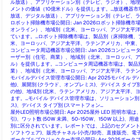
ル放送）、アプリケーション別（テレビ、ラジオ）、地
メントの価値（10億米ドル）を提供します。...
放送機器市
放送、デジタル放送）、アプリケーション別（テレビ、ラジ
ロボット掃除機市場
公開日
:
Jan 2026
ロボット掃除機市
オンライン）、地域別（北米、ヨーロッパ、アジア太平洋
ています。...
ロボット掃除機市場は、製品別（床掃除機、
米、ヨーロッパ、アジア太平洋、ラテンアメリカ、中東、..
コンピュータ周辺機器市場
公開日
:
Jan 2026
コンピュー
ーザー別（住宅、商業）、地域別（北米、ヨーロッパ、ア
ル）を提供します。...
コンピュータ周辺機器市場は、製品
業）、地域別（北米、ヨーロッパ、アジア太平洋、ラテンア
モバイルデバイス管理市場
公開日
:
Apr 2025
モバイル デ
他)、展開別 (クラウド、オンプレミス)、デバイス タイプ別 
の他)、地域別 (北米、ラテン アメリカ、アジア太平洋、
ます。...
モバイル デバイス管理市場は、ソリューション別
ス)、デバイス タイプ別 (スマートフォン...
屋外LED照明市場
公開日
:
Apr 2025
屋外 LED 照明市場
引)、ワット数 (50W 未満、50-150W、150W 以
別に区分されています。レポートでは、上記のセグメントの価値
ソフトウェア)、販売チャネル (小売/卸売、直接販売、電子商取引)
ポータブルプロジェクター市場
公開日
:
Apr 2025
ポータ