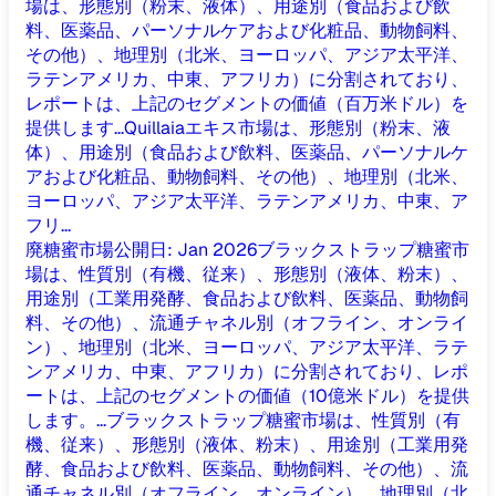
場は、形態別（粉末、液体）、用途別（食品および飲
料、医薬品、パーソナルケアおよび化粧品、動物飼料、
その他）、地理別（北米、ヨーロッパ、アジア太平洋、
ラテンアメリカ、中東、アフリカ）に分割されており、
レポートは、上記のセグメントの価値（百万米ドル）を
提供します...
Quillaiaエキス市場は、形態別（粉末、液
体）、用途別（食品および飲料、医薬品、パーソナルケ
アおよび化粧品、動物飼料、その他）、地理別（北米、
ヨーロッパ、アジア太平洋、ラテンアメリカ、中東、ア
フリ...
廃糖蜜市場
公開日
:
Jan 2026
ブラックストラップ糖蜜市
場は、性質別（有機、従来）、形態別（液体、粉末）、
用途別（工業用発酵、食品および飲料、医薬品、動物飼
料、その他）、流通チャネル別（オフライン、オンライ
ン）、地理別（北米、ヨーロッパ、アジア太平洋、ラテ
ンアメリカ、中東、アフリカ）に分割されており、レポ
ートは、上記のセグメントの価値（10億米ドル）を提供
します。...
ブラックストラップ糖蜜市場は、性質別（有
機、従来）、形態別（液体、粉末）、用途別（工業用発
酵、食品および飲料、医薬品、動物飼料、その他）、流
通チャネル別（オフライン、オンライン）、地理別（北