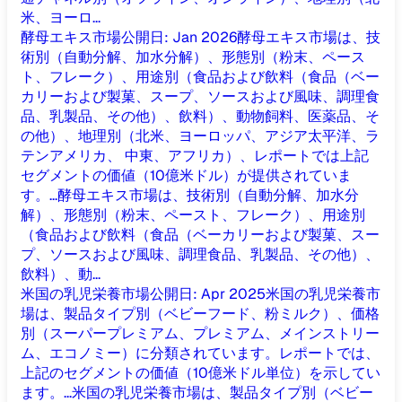
米、ヨーロ...
酵母エキス市場
公開日
:
Jan 2026
酵母エキス市場は、技
術別（自動分解、加水分解）、形態別（粉末、ペース
ト、フレーク）、用途別（食品および飲料（食品（ベー
カリーおよび製菓、スープ、ソースおよび風味、調理食
品、乳製品、その他）、飲料）、動物飼料、医薬品、そ
の他）、地理別（北米、ヨーロッパ、アジア太平洋、ラ
テンアメリカ、 中東、アフリカ）、レポートでは上記
セグメントの価値（10億米ドル）が提供されていま
す。...
酵母エキス市場は、技術別（自動分解、加水分
解）、形態別（粉末、ペースト、フレーク）、用途別
（食品および飲料（食品（ベーカリーおよび製菓、スー
プ、ソースおよび風味、調理食品、乳製品、その他）、
飲料）、動...
米国の乳児栄養市場
公開日
:
Apr 2025
米国の乳児栄養市
場は、製品タイプ別（ベビーフード、粉ミルク）、価格
別（スーパープレミアム、プレミアム、メインストリー
ム、エコノミー）に分類されています。レポートでは、
上記のセグメントの価値（10億米ドル単位）を示してい
ます。...
米国の乳児栄養市場は、製品タイプ別（ベビー