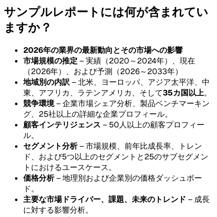
サンプルレポートには何が含まれてい
ますか？
2026年の業界の最新動向とその市場への影響
市場規模の推定
– 実績（2020～2024年）、現在
（2026年）、および予測（2026～2033年）
地域別の内訳
– 北米、ヨーロッパ、アジア太平洋、中
東、アフリカ、ラテンアメリカ、そして
35カ国以上
。
競争環境
– 企業市場シェア分析、製品ベンチマーキン
グ、25社以上の詳細な企業プロフィール。
顧客インテリジェンス
– 50人以上の顧客プロフィー
ル。
セグメント分析
– 市場規模、前年比成長率、トレン
ド、および5つ以上のセグメントと25のサブセグメン
トにおけるユースケース。
価格分析
– 地理別および企業別の価格ダッシュボー
ド。
主要な市場ドライバー、課題、未来のトレンド
– 成長
に対する影響分析。