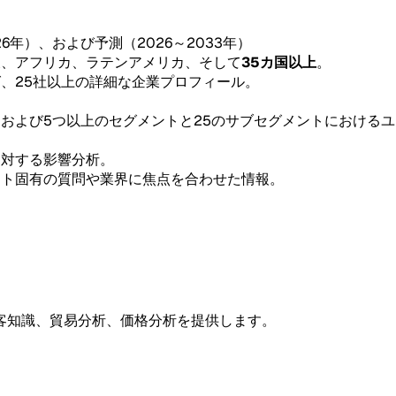
26年）、および予測（2026～2033年）
東、アフリカ、ラテンアメリカ、そして
35カ国以上
。
グ、25社以上の詳細な企業プロフィール。
。
、および5つ以上のセグメントと25のサブセグメントにおける
。
に対する影響分析。
ント固有の質問や業界に焦点を合わせた情報。
客知識、貿易分析、価格分析を提供します。