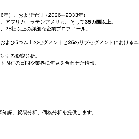
26年）、および予測（2026～2033年）
東、アフリカ、ラテンアメリカ、そして
35カ国以上
。
グ、25社以上の詳細な企業プロフィール。
。
、および5つ以上のセグメントと25のサブセグメントにおける
。
に対する影響分析。
ント固有の質問や業界に焦点を合わせた情報。
客知識、貿易分析、価格分析を提供します。