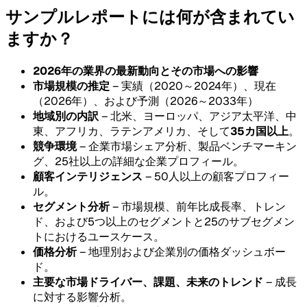
サンプルレポートには何が含まれてい
ますか？
2026年の業界の最新動向とその市場への影響
市場規模の推定
– 実績（2020～2024年）、現在
（2026年）、および予測（2026～2033年）
地域別の内訳
– 北米、ヨーロッパ、アジア太平洋、中
東、アフリカ、ラテンアメリカ、そして
35カ国以上
。
競争環境
– 企業市場シェア分析、製品ベンチマーキン
グ、25社以上の詳細な企業プロフィール。
顧客インテリジェンス
– 50人以上の顧客プロフィー
ル。
セグメント分析
– 市場規模、前年比成長率、トレン
ド、および5つ以上のセグメントと25のサブセグメン
トにおけるユースケース。
価格分析
– 地理別および企業別の価格ダッシュボー
ド。
主要な市場ドライバー、課題、未来のトレンド
– 成長
に対する影響分析。