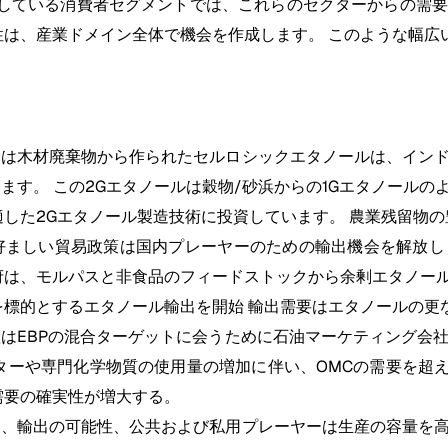
長している消費者セグメントでは、これらのセクターからの需
性は、産業ドメイン全体で機会を作成します。 このような幅
たは木材廃棄物から作られたセルロシックエタノールは、イン
す。 この2Gエタノールは穀物/砂浜からの1Gエタノールの
適した2Gエタノール製造技術に投資しています。 農業残留物
好ましい貿易政策は国内プレーヤーのための輸出機会を解放し
府は、モルパスと非食品のフィードストックから余剰エタノー
を標的とするエタノール輸出を開始 輸出需要はエタノールの更
はEBPの混合ターゲットに会うために石油マーケティング会社
ーや専門化学物質の使用量の増加に伴い、OMCの需要を超えて
需要の確実性が増大する。
め、輸出の可能性、公共および私用プレーヤーは生産の容量を