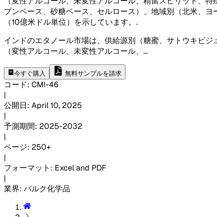
（変性アルコール、未変性アルコール、精留スピリット、特殊変性
プンベース、砂糖ベース、セルロース）、地域別（北米、ヨ
（10億米ドル単位）を示しています。
.
インドのエタノール市場は、供給源別（糖蜜、サトウキビジ
（変性アルコール、未変性アルコール、
...
今すぐ購入
無料サンプルを請求
コード
:
CMI-
46
|
公開日
:
April 10, 2025
|
予測期間
:
2025-2032
|
ページ
:
250+
|
フォーマット
:
Excel and PDF
|
業界
:
バルク化学品