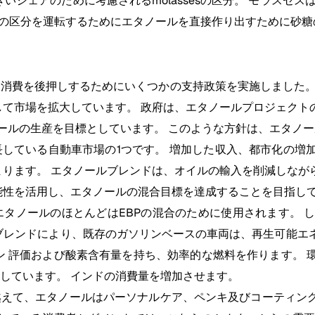
きいシェアのために考慮されるmolassesの区分。 モラスセ
ュースの区分を運転するためにエタノールを直接作り出すために砂糖
と消費を後押しするためにいくつかの支持政策を実施しました
して市場を拡大しています。 政府は、エタノールプロジェク
つのエタノールの生産を目標としています。 このような方針は、エ
長している自動車市場の1つです。 増加した収入、都市化の
まります。 エタノールブレンドは、オイルの輸入を削減しな
能性を活用し、エタノールの混合目標を達成することを目指し
エタノールのほとんどはEBPの混合のために使用されます。
ブレンドにより、既存のガソリンベースの車両は、再生可能エ
ン 評価および酸素含有量を持ち、効率的な燃料を作ります。
しています。 インドの消費量を増加させます。
を越えて、エタノールはパーソナルケア、ペンキ及びコーティン