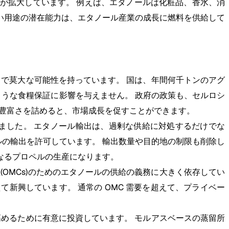
要が拡大しています。 例えば、エタノールは化粧品、香水、消
広い用途の潜在能力は、エタノール産業の成長に燃料を供給して
ドで莫大な可能性を持っています。 国は、年間何千トンのアグ
ような食糧保証に影響を与えません。 政府の政策も、セルロシ
の豊富さを詰めると、市場成長を促すことができます。
ました。 エタノール輸出は、過剰な供給に対処するだけでな
ルの輸出を許可しています。 輸出数量や目的地の制限も削除し
なるプロペルの生産になります。
(OMCs)のためのエタノールの供給の義務に大きく依存してい
新興しています。 通常の OMC 需要を超えて、プライベー
高めるために有意に投資しています。 モルアスベースの蒸留所