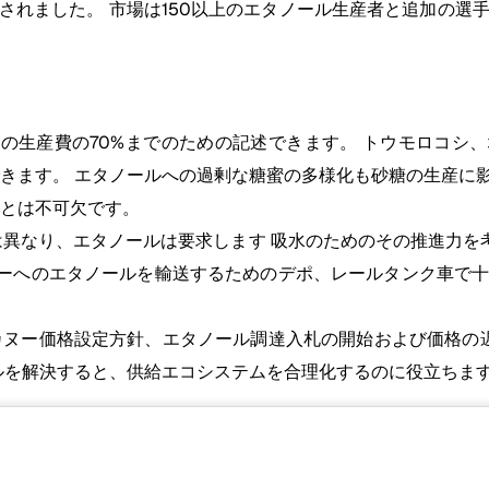
されました。 市場は150以上のエタノール生産者と追加の選
タノールの生産費の70%までのための記述できます。 トウモロ
きます。 エタノールへの過剰な糖蜜の多様化も砂糖の生産に
とは不可欠です。
とは異なり、エタノールは要求します 吸水のためのその推進力
パーへのエタノールを輸送するためのデポ、レールタンク車で
カヌー価格設定方針、エタノール調達入札の開始および価格の
ルを解決すると、供給エコシステムを合理化するのに役立ちま