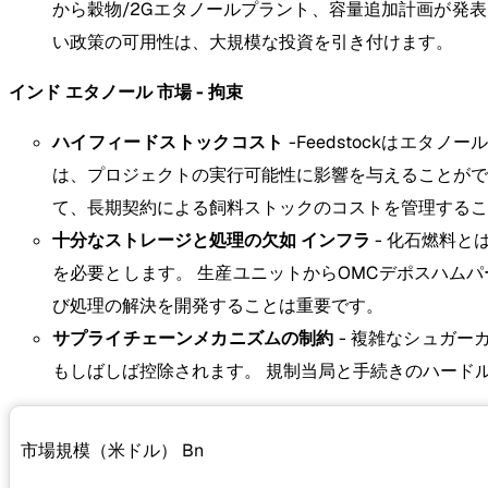
から穀物/2Gエタノールプラント、容量追加計画が発表
い政策の可用性は、大規模な投資を引き付けます。
インド エタノール 市場 - 拘束
ハイフィードストックコスト
-Feedstockはエ
は、プロジェクトの実行可能性に影響を与えることがで
て、長期契約による飼料ストックのコストを管理するこ
十分なストレージと処理の欠如 インフラ
- 化石燃料
を必要とします。 生産ユニットからOMCデポスハム
び処理の解決を開発することは重要です。
サプライチェーンメカニズムの制約
- 複雑なシュガー
もしばしば控除されます。 規制当局と手続きのハード
市場規模（米ドル）
Bn