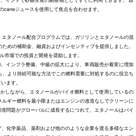
スは、インドで砂糖生産の副産物としてすぐに利用できます。 政
のcaneジュースを使用して焦点を合わせます。
。 エタノール配合プログラムでは、ガソリンとエタノールの混
トのための補助金、融資およびインセンティブを提供しました。
タノール市場での投資と開発を奨励します。
増加、インフラ整備、中級の拡大により、車両販売が着実に増加
がら、より持続可能な方法でこの燃料需要に対処するのに役立ち
ています。
 しかしながら、エタノールがバイオ燃料として使用しているの
ネルギー燃料を最小限またはエンジンの改造なしでクリーンに
 環境問題がグローバルに成長するにつれて、エタノールはバイ
グ、化学薬品、薬剤および他ののような企業を渡る多様なエン