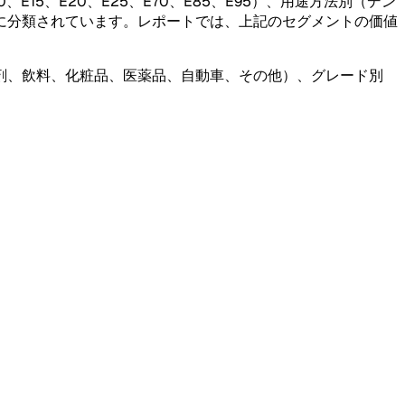
5、E20、E25、E70、E85、E95）、用途方法別（デン
に分類されています。レポートでは、上記のセグメントの価値
剤、飲料、化粧品、医薬品、自動車、その他）、グレード別