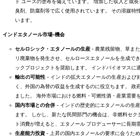
ド ユースの塗布を備えています。 増加した収入と成
臭剤、防腐剤等で広く使用されています。 その溶媒特
います。
インドエタノール市場-機会
セルロシック・エタノールの生産
- 農業残留物、草ま
リ廃棄物を発生させ、セルロースエタノールを生成できま
ックプロジェクトを奨励します。 インドバイオマスに
輸出の可能性
- インドの拡大エタノールの生産および
く、外国の為替の収益を生成するのに役立ちます。 政
ました。 海外市場における燃料・可燃性酒・産業需要
国内市場との合併
- インドの歴史的にエタノールの生産
ます。 しかし、新たな民間部門の機会は、非燃料セクタ
ト消費が増えると、エタノール プロデューサーに長期
生産能力投資
- 上昇の国内エタノールの要求に会うた