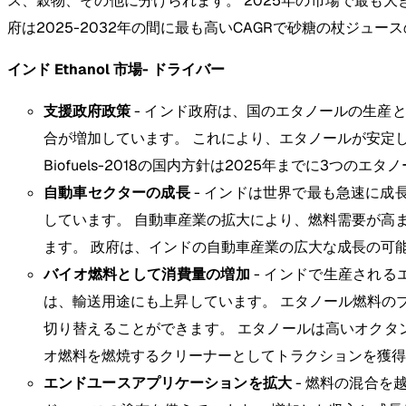
ス、穀物、その他に分けられます。 2025年の市場で最も大
府は2025-2032年の間に最も高いCAGRで砂糖の杖ジ
インド Ethanol 市場- ドライバー
支援政府政策
- インド政府は、国のエタノールの生産
合が増加しています。 これにより、エタノールが安定
Biofuels-2018の国内方針は2025年までに3
自動車セクターの成長
- インドは世界で最も急速に成
しています。 自動車産業の拡大により、燃料需要が高
ます。 政府は、インドの自動車産業の広大な成長の可
バイオ燃料として消費量の増加
- インドで生産される
は、輸送用途にも上昇しています。 エタノール燃料の
切り替えることができます。 エタノールは高いオクタ
オ燃料を燃焼するクリーナーとしてトラクションを獲得
エンドユースアプリケーションを拡大
- 燃料の混合