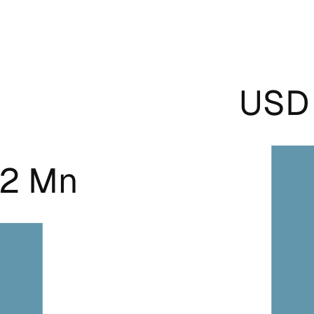
USD 
.2 Mn