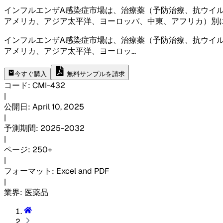
インフルエンザA感染症市場は、治療薬（予防治療、抗ウイ
アメリカ、アジア太平洋、ヨーロッパ、中東、アフリカ）別
インフルエンザA感染症市場は、治療薬（予防治療、抗ウイ
アメリカ、アジア太平洋、ヨーロッ
...
今すぐ購入
無料サンプルを請求
コード
:
CMI-
432
|
公開日
:
April 10, 2025
|
予測期間
:
2025-2032
|
ページ
:
250+
|
フォーマット
:
Excel and PDF
|
業界
:
医薬品