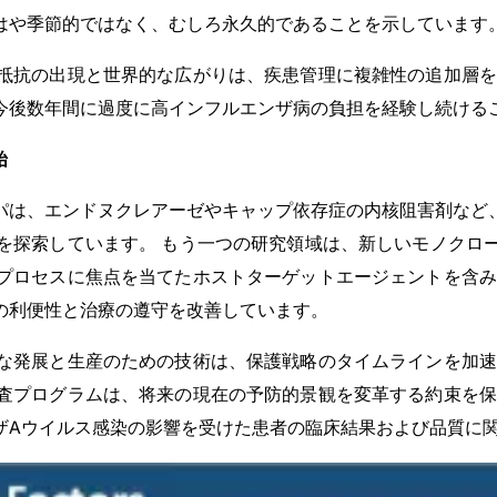
はや季節的ではなく、むしろ永久的であることを示しています
抵抗の出現と世界的な広がりは、疾患管理に複雑性の追加層を
今後数年間に過度に高インフルエンザ病の負担を経験し続ける
始
パは、エンドヌクレアーゼやキャップ依存症の内核阻害剤など
を探索しています。 もう一つの研究領域は、新しいモノクロ
プロセスに焦点を当てたホストターゲットエージェントを含み
の利便性と治療の遵守を改善しています。
な発展と生産のための技術は、保護戦略のタイムラインを加速
査プログラムは、将来の現在の予防的景観を変革する約束を保
ンザAウイルス感染の影響を受けた患者の臨床結果および品質に