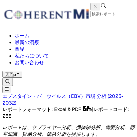
ホーム
最新の洞察
業界
私たちについて
お問い合わせ
🇯🇵
ja
エプスタイン・バーウイルス（EBV）市場
分析
(
2025-
2032
)
レポートフォーマット
: Excel & PDF
|
レポートコード
:
258
レポートは、サプライヤー分析、価値鎖分析、需要分析、顧
客知識、貿易分析、価格分析を提供します。