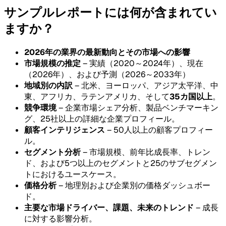
サンプルレポートには何が含まれてい
ますか？
2026年の業界の最新動向とその市場への影響
市場規模の推定
– 実績（2020～2024年）、現在
（2026年）、および予測（2026～2033年）
地域別の内訳
– 北米、ヨーロッパ、アジア太平洋、中
東、アフリカ、ラテンアメリカ、そして
35カ国以上
。
競争環境
– 企業市場シェア分析、製品ベンチマーキン
グ、25社以上の詳細な企業プロフィール。
顧客インテリジェンス
– 50人以上の顧客プロフィー
ル。
セグメント分析
– 市場規模、前年比成長率、トレン
ド、および5つ以上のセグメントと25のサブセグメン
トにおけるユースケース。
価格分析
– 地理別および企業別の価格ダッシュボー
ド。
主要な市場ドライバー、課題、未来のトレンド
– 成長
に対する影響分析。