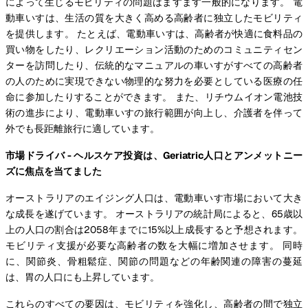
によって生じるモビリティの問題はますます一般的になります。 電
動車いすは、生活の質を大きく高める高齢者に独立したモビリティ
を提供します。 たとえば、電動車いすは、高齢者が快適に食料品の
買い物をしたり、レクリエーション活動のためのコミュニティセン
ターを訪問したり、伝統的なマニュアルの車いすがすべての高齢者
の人のために実現できない物理的な努力を必要としている医療の任
命に参加したりすることができます。 また、リチウムイオン電池技
術の進歩により、電動車いすの旅行範囲が向上し、介護者を伴って
外でも長距離旅行に適しています。
市場ドライバ - ヘルスケア投資は、Geriatric人口とアンメットニー
ズに焦点を当てました
オーストラリアのエイジング人口は、電動車いす市場において大き
な成長を遂げています。 オーストラリアの統計局によると、65歳以
上の人口の割合は2058年までに15%以上成長すると予想されます。
モビリティ支援が必要な高齢者の数を大幅に増加させます。 同時
に、関節炎、骨粗鬆症、関節の問題などの年齢関連の障害の蔓延
は、胃の人口にも上昇しています。
これらのすべての要因は、モビリティを強化し、高齢者の間で独立