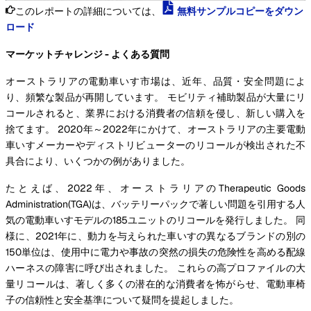
このレポートの詳細については、
無料サンプルコピーをダウン
ロード
マーケットチャレンジ - よくある質問
オーストラリアの電動車いす市場は、近年、品質・安全問題によ
り、頻繁な製品が再開しています。 モビリティ補助製品が大量にリ
コールされると、業界における消費者の信頼を侵し、新しい購入を
捨てます。 2020年～2022年にかけて、オーストラリアの主要電動
車いすメーカーやディストリビューターのリコールが検出された不
具合により、いくつかの例がありました。
たとえば、2022年、オーストラリアのTherapeutic Goods
Administration(TGA)は、バッテリーパックで著しい問題を引用する人
気の電動車いすモデルの185ユニットのリコールを発行しました。 同
様に、2021年に、動力を与えられた車いすの異なるブランドの別の
150単位は、使用中に電力や事故の突然の損失の危険性を高める配線
ハーネスの障害に呼び出されました。 これらの高プロファイルの大
量リコールは、著しく多くの潜在的な消費者を怖がらせ、電動車椅
子の信頼性と安全基準について疑問を提起しました。