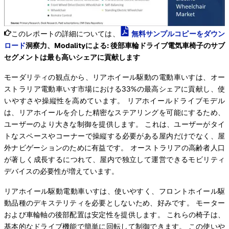
このレポートの詳細については、
無料サンプルコピーをダウン
ロード
洞察力、Modalityによる: 後部車輪ドライブ電気車椅子のサブ
セグメントは最も高いシェアに貢献します
モーダリティの観点から、リアホイール駆動の電動車いすは、オー
ストラリア電動車いす市場における33%の最高シェアに貢献し、使
いやすさや操縦性を高めています。 リアホイールドライブモデル
は、リアホイールを介した精密なステアリングを可能にするため、
ユーザーのより大きな制御を提供します。 これは、ユーザーがタイ
トなスペースやコーナーで操縦する必要がある屋内だけでなく、屋
外ナビゲーションのために有益です。 オーストラリアの高齢者人口
が著しく成長するにつれて、屋内で独立して運営できるモビリティ
デバイスの必要性が増えています。
リアホイール駆動電動車いすは、使いやすく、フロントホイール駆
動品種のデキステリティを必要としないため、好みです。 モーター
および車輪軸の後部配置は安定性を提供します。 これらの椅子は、
基本的なドライブ機能で簡単に回転して制御できます。 この使いや