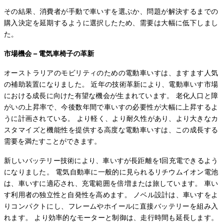
その結果、消費者が手動で車いすを選ぶか、問題が解決するまでの
購入決定を延期するように選択したため、需要は大幅に低下しまし
た。
市場機会 – 電気車椅子の革新
オーストラリアのモビリティのための電動車いすは、ますます人気
の補助装置になりました。 近年の技術革新により、電動車いす市場
における成長に向けた有望な機会が生まれています。 老化人口と障
がいの上昇率で、今後数年間で車いすの必要性が大幅に上昇するよ
うに計画されている。 より軽く、より耐久性があり、より大きなカ
スタマイズと機能性を提供する高度な電動車いすは、この成長する
需要を満たすことができます。
新しいバッテリー技術により、車いすが長距離を1回充電できるよう
になりました。 電気自動車に一般的に見られるリチウムイオン電池
は、車いすに適応され、充電範囲を倍増または旅しています。 車い
す利用者の独立性と自発性を高めます。 ノベル設計は、車いすをよ
りコンパクトにし、フレームやホイールに直接バッテリーを組み入
れます。 より効率的なモーターと制御は、走行時間も延長します。