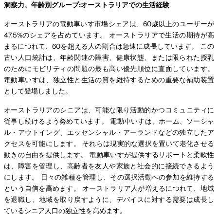
洞察力、年齢別グループ:オーストラリアでの生活経験
オーストラリアの電動車いす市場シェアは、60歳以上のユーザーが
47.5%のシェアを占めています。 オーストラリアで生活の期待が高
まるにつれて、60を超える人の割合は急速に成長しています。 この
古い人口統計は、年齢関連の障害、健康状態、または限られた授乳
のためにモビリティの問題の最も高い優先順位に直面しています。
電動車いすは、独立性と生活の質を維持するための重要な補助装置
として登場しました。
オーストラリアのシニアは、可能な限り活動的かつコミュニティに
従事し続けるよう努めています。 電動車いすは、ホーム、ソーシャ
ル・アウトイング、エッセンシャル・アーランドなどの独立したア
クセスを可能にします。 それらは現実的な選択を置いて老化させる
動きの自由を提供します。 電動車いすが提供するサポートと柔軟性
は、障害を管理し、高齢者を友人や家族と社会的に接続できるよう
にします。 日々の雑種を管理し、その選択活動への参加を維持する
という自信を高めます。 オーストラリア人が増えるにつれて、地域
を退職し、地域を取り戻すように、デバイスに対する需要は成長し
ているシニア人口の独立性を高めます。