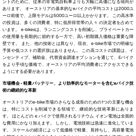
ントのために、従来の非電気自転車よりも大幅に高価になる傾向が
あります。 オーストリアの基本的なeバイクの平均コストは2000ユ
ーロ前後で、上限モデルは5000ユーロ以上かかります。 この高水準
の投資は、多くの消費者、特に低所得世帯の人々 の決定者を占めて
います。 e-bikesは、ランニングコストを削減し、プライベートカー
の使用量を長期的に節約する一方で、高い初期購入価格は重要な障
壁です。 また、他の技術とは異なり、現在、e-bike市場での明確な
予算や低コストの選択肢はありません。 この高コストの課題は、イ
ンセンティブ、補助金、代替資金調達オプションを通じて、Eバイク
をより手頃な価格で、オーストリアの平均消費者にアクセスできる
ようにする必要があります。
市場機会 - 軽量バッテリー、より効率的なモーターを含むeバイク技
術の継続的な革新
オーストリアのe-bike市場のさらなる成長のための1つの主要な機会
は、特にコストを削減できる領域で、継続的な技術革新にありま
す。 ほとんどの e バイクで使用されるリチウム イオン電池は全面的
な費用にかなり加えます。 しかし、電池技術は急速に進化していま
す。 スケールの経済によって低価格で軽量、長持ちし、高容量電池