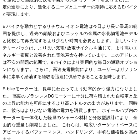
定の進歩により、進化するニーズとユーザーの期待に応えるEバイク
が実現します。
E バイクを動力とするリチウム イオン電池は今日より長い乗馬の範
囲を提供し、過去の鉛酸およびニッケルの金属の水化物電池モデル
と比較して再充電するより少ない時間を必要とします。 新しいバッ
テリーパックは、より長い充電/放電サイクルを通じて、より高いエ
ネルギー密度と改善された電池寿命を持っています。 このアドレス
は不安の問題の範囲で、eバイクはより実用的な毎日の通勤オプショ
ンになります。 さらに、高速充電機能により、ユーザーはガソリン
車に素早く給油する経験を迅速に供給できることを意味します。
E-bikeモーターは、長年にわたってより効率的かつ強力になりまし
た。 高度のブラシレスDCモーターに十分に荷を積まれた自転車と丘
の上昇の能力を可能にするより高いトルクの出力があります。 同時
に、彼らはより少ない電池の電力を消費します。 ホイールハブ内の
モーターを一体化した軽量のシャーシ材料と分散型設計により、全
面的な重量も削減しました。 これらは、幅広いターゲットベースに
アピールするパフォーマンス、ハンドリング、手頃な価格性を高め
ます。