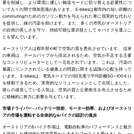
量を削減し、より環境に優しい輸送モードに切り替える必要性につ
いて人々の間で増加意識があります。 E-bikesは都市内の短い距離の
commutingのためのガソリン動力を与えられた車に現実的な代わり
を提供し、縁の汚染を助けます。 また、多くの市民がオーストリア
の自然の美しさを守り、持続可能な選択肢として e バイクを選ぶこ
とを望んでいます。
オーストリア人は都市部や町で空気の質を悪化させています。 従来
の車両は、テールパイプから排出されるため、空気が不足する主要
なコントリビューターとして一元化されています。 これは、汚染の
暴露にリンクされている健康上の問題に関する認識の心配を持って
います。 E-bikesは、電気モードでの1回充電で平均距離50〜100キロ
を移動できるため、実用的なソリューションとして出現しました。
彼らの成長している人気は、空気の質と公衆衛生を向上させるため
に積極的に努力に影響を与えています。
市場ドライバー - バッテリー技術、モーター効率、およびオーストリ
アの市場を運転する全体的なeバイクの設計の進歩
オーストリアのEバイク市場は、電動自転車のパフォーマンスと魅力
を強化した継続的な技術革新から大きなブーストを受けました。 一