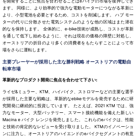
を開発することに焦点を合わせることはeバイクの市場を後押しでき
ます。 同様に、より効率的で強力な電動モーターにつながる革新に
より、小型電池を必要とするため、コストを削減します。 ハブ モー
ターの代りに分散させた電気システムのような他の区域はまた潜在
的なを保持します。 全体的に、e-bike技術が成熟し、コストが革新
を通して低下し始めるように、それは現在の価格の障壁に対処し、
オーストリアの折目のより多くの消費者をもたらすことによって市
場をさらに運転します。
主要プレーヤーが採用した主な勝利戦略 オーストリアの電動自
転車市場
革新的なプロダクト開発に焦点を合わせて下さい:
ライゼ&ミュラー、KTM、ハイバイク、ストロマーなどの主要な選手
が採用した主要な戦略は、革新的なebikeモデルを発売するために研
究開発に継続的に投資しています。 たとえば、2021 KTM では、強
力なモーター、大型バッテリー、スマート接続機能を備えた新しい
Macina e バイク レンジを発売しました。 これらのeバイクは、性能
と技術の肯定的なレビューを受け取りました。 KTMのイノベーショ
ンに注力し、オーストリアのハイエンドのeバイクセグメントの有意