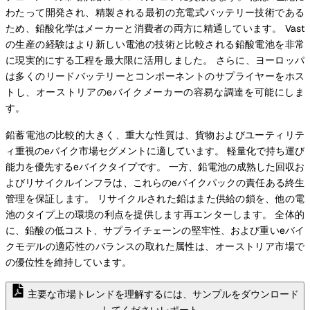
わたって開発され、精製される最初の充電式バッテリー技術である
ため、鉛酸化学はメーカーと消費者の両方に精通しています。 Vast
の生産の経験はより新しい電池の技術と比較される鉛酸電池を非常
に現実的にする工程を最大限に活用しました。 さらに、ヨーロッパ
は多くのリードバッテリーとコンポーネントのサプライヤーをホス
トし、オーストリアのeバイクメーカーの容易な調達を可能にしま
す。
鉛蓄電池の比較的大きく、重大な性質は、貨物およびユーティリテ
ィ重視のeバイク市場セグメントに適しています。 軽量化で持ち運び
能力を優先するeバイクタイプです。 一方、鉛電池の成熟した回収お
よびリサイクルインフラは、これらのeバイクパックの責任ある終生
管理を保証します。 リサイクルされた鉛はまた供給の鎖を、他の電
池のタイプ上の環境の利点を提供します再エンターします。 全体的
に、鉛酸の低コスト、サプライチェーンの堅牢性、および重いeバイ
クモデルの適応性のバランスの取れた属性は、オーストリア市場で
の優位性を維持しています。
主要な市場トレンドを理解するには、サンプルをダウンロード
してくださいレポート。