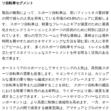
ツ自転車セグメント
製品の種類によって、スポーツ自転車は、若いフィットネス愛好家
の間で彼らの人気を所有している市場の43.8%のシェアに貢献しま
す。 スポーツ自転車は、軽量なフレームとギアが速度のために最適
化されたレクリエーションとスポーツの目的のために特別に設計さ
れています。 彼らの空力フレームと手頃な価格は、通称または屋外
時間を費やすためのエキサイティングな方法を望む若い大人に非常
にアピールします。 多くのスポーツ自転車モデルは、トレイルを際
立たせてスタイリッシュなステートメントを作る明るく活気のある
色で来ます。
オーストリアのスポーツとしてサイクリングの人気は、高性能スポ
ーツ自転車の需要も促進します。 ケエンサイクリストは、カジュア
ルな週末の乗り物から編成されたサイクリングレースまで、スポー
ツ自転車を競争または訓練することを好む。 スポーツ自転車の建設
における軽量で耐久性のある材料は、ライダーがより速い速度を達
成することができます。 レーシングシートやドロップバーなどのコ
ンポーネントは、より高度に制御と操縦性を高めます。 一方、オー
ストリア人の間で成長する健康意識は、アマチュアとプロのサイク