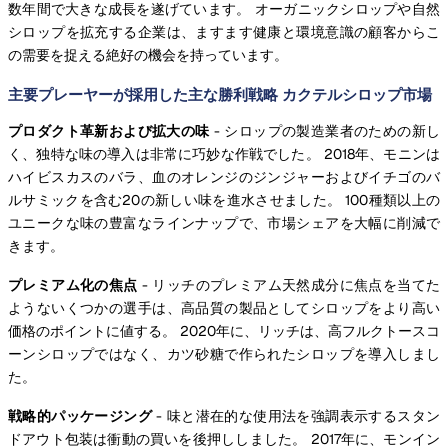
数年間で大きな成長を遂げています。 オーガニックシロップや自然
シロップを拡充する企業は、ますます健康と環境意識の顧客からこ
の需要を捉える絶好の機会を持っています。
主要プレーヤーが採用した主な勝利戦略 カクテルシロップ市場
プロダクト革新および拡大の味
- シロップの製造業者のための新し
く、独特な味の導入は非常に巧妙な作戦でした。 2018年、モニンは
ハイビスカスのバラ、血のオレンジのジンジャーおよびイチゴのバ
ルサミックを含む20の新しい味を進水させました。 100種類以上の
ユニークな味の豊富なラインナップで、市場シェアを大幅に削減で
きます。
プレミアム化の焦点
- リッチのプレミアム天然成分に焦点を当てた
ようないくつかの選手は、高品質の製品としてシロップをより高い
価格のポイントに値する。 2020年に、リッチは、高フルクトースコ
ーンシロップではなく、カツ砂糖で作られたシロップを導入しまし
た。
戦略的パッケージング
- 味と潜在的な使用法を強調表示するスタン
ドアウト包装は衝動の買いを後押ししました。 2017年に、モンイン