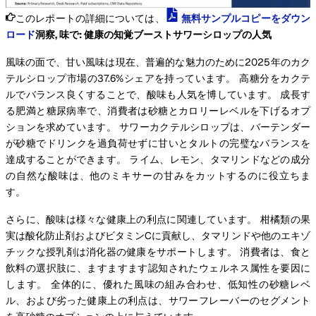
このレポートの詳細については、
無料サンプルコピーをダウン
ロード
洞察, 味で: 健康の知覚ブーストサワーシロップの人気
風味の面で、甘い風味は現在、普遍的な魅力のために2025年のカク
テルシロップ市場の37.6%シェアを持っています。 高糖分をカクテ
ルでバランス良くすることで、酸味も人気を博しています。 成長す
る肥満と糖尿病率で、消費者は砂糖とカロリーレベルを下げるオプ
ションを求めています。 サワーカクテルシロップは、バーテンダー
が砂糖でドリンクを過負荷せずに甘いとタルトの完璧なバランスを
達成することができます。 ライム、レモン、タマリンドなどの成分
の自然な酸味は、他のミキサーの甘みをカットするのに役立ちま
す。
さらに、酸味は様々な健康上の利点に関連しています。 柑橘類の果
実は酸化防止剤およびビタミンCに貢献し、タマリンドや他のエキゾ
チックな授乳剤は消化器の健康をサポートします。 消費者は、食と
飲料の選択肢に、ますますます認知されたウェルネス属性を要因に
します。 全体的に、優れた風味の組み合わせ、低知性の砂糖レベ
ル、および劣った健康上の利点は、サワーフレーバーのセグメント