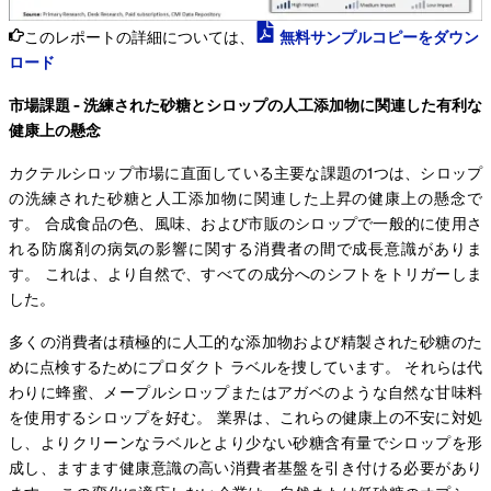
このレポートの詳細については、
無料サンプルコピーをダウン
ロード
市場課題 - 洗練された砂糖とシロップの人工添加物に関連した有利な
健康上の懸念
カクテルシロップ市場に直面している主要な課題の1つは、シロップ
の洗練された砂糖と人工添加物に関連した上昇の健康上の懸念で
す。 合成食品の色、風味、および市販のシロップで一般的に使用さ
れる防腐剤の病気の影響に関する消費者の間で成長意識がありま
す。 これは、より自然で、すべての成分へのシフトをトリガーしま
した。
多くの消費者は積極的に人工的な添加物および精製された砂糖のた
めに点検するためにプロダクト ラベルを捜しています。 それらは代
わりに蜂蜜、メープルシロップまたはアガベのような自然な甘味料
を使用するシロップを好む。 業界は、これらの健康上の不安に対処
し、よりクリーンなラベルとより少ない砂糖含有量でシロップを形
成し、ますます健康意識の高い消費者基盤を引き付ける必要があり