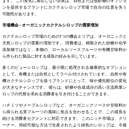
ます。 この変化に適応しない企業は、自然または低砂糖のオプショ
ンを提供するブランドにカクテルシロップ市場で自分の位置を失う
可能性があります。
市場機会 - オーガニックカクテルシロップの需要増加
カクテルシロップ市場のための1つの機会エリアは、オーガニックと
天然シロップの需要の増加です。 消費者は、精製された砂糖や化学
添加物ではなく、本物の、ローカルソースフルーツや有機甘味料か
ら作られた製品に対する成長の好みを示しています。
多くのビューシロップは、最小限に処理される健康的なオプション
として、有機または自然としてラベル付けされています。 自然や有
機カクテルシロップを扱うブランドにとって、味や優先順位の変化
が大きなチャンスです。 彼らは、砂糖や合成成分の高い主流商業シ
ロップの代替を求める消費者を引き付けることができます。
ハチミツやメープルシロップなど、オーガニックソースや甘味料か
ら得られる実フルーツの風味に焦点を合わせることで、この成長を
続ける消費者セグメントに対応できます。 このニッチ市場は、クリ
ーナー、持続可能な方法で生産されたより緑色のシロップは、今後