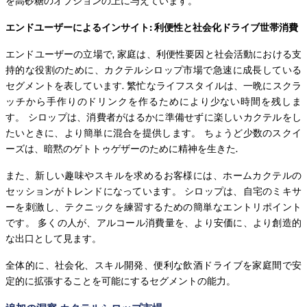
を高砂糖のオプションの上に与えています。
エンドユーザーによるインサイト: 利便性と社会化ドライブ世帯消費
エンドユーザーの立場で, 家庭は、利便性要因と社会活動における支
持的な役割のために、カクテルシロップ市場で急速に成長している
セグメントを表しています. 繁忙なライフスタイルは、一晩にスクラ
ッチから手作りのドリンクを作るためにより少ない時間を残しま
す。 シロップは、消費者がはるかに準備せずに楽しいカクテルをし
たいときに、より簡単に混合を提供します。 ちょうど少数のスクイ
ーズは、暗黙のゲトトゥゲザーのために精神を生きた.
また、新しい趣味やスキルを求めるお客様には、ホームカクテルの
セッションがトレンドになっています。 シロップは、自宅のミキサ
ーを刺激し、テクニックを練習するための簡単なエントリポイント
です。 多くの人が、アルコール消費量を、より安価に、より創造的
な出口として見ます。
全体的に、社会化、スキル開発、便利な飲酒ドライブを家庭間で安
定的に拡張することを可能にするセグメントの能力。