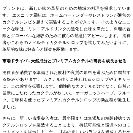
ブランドは、新しい味の革新のための地域の料理を探求していま
す。 エスニック風味は、ホームバーテンダーやレストランが通常の
カクテルレシピを超えて実験することができます。 そのようなユニ
ークな味は、ミレニアルドリンクの進化した味を満たし、料理の冒
険とグローバルな経験のために彼らの熱意にアピールします。 消費
者がこれらのノベルティカクテルシロップを試してみたいように、
革新的な味は好奇心と販売を駆動します。
市場ドライバ - 天然成分とプレミアムカクテルの需要を成長させる
消費者が消費する準備された飲料の良質の原料を選ぶために増加す
る好みがあります。 カクテル作りに使われるシロップやミキサー
に、この感情を拡張します。 個性的なカクテルだけでなく、自然と
健康にこだわったカクテルが欲しい。 オーガニックハーブ、フルー
ツ、甘味料を使ったプレミアムカクテルシロップの新品種が誕生し
ました。
さらに、新しい市場参入者は、最小限または無添加の精製砂糖でカ
クテルシロップを製造することにより、持続可能性と環境へのコミ
ットメントを提示しました。 甘みの正しいバランスを達成するため