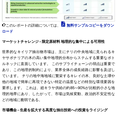
このレポートの詳細については、
無料サンプルコピーをダウン
ロード
マーケットチャレンジ - 限定原材料 地理的な集中による可用性
世界的なキイリア抽出物市場は、主にチリの中央地域に見られるキ
ヤサポナリアの木の高い集中地理的分布からステムする重要なボト
ルネックに直面しています。 このサプライチェーンの弱点は重要で
あり、この地理的制約により、業界全体の成長経路に影響を及ぼし
ています。 チリの地中海地域に繁栄するキレイの木、良好な土壌や
他の地域で簡単に再現できない特定の温度などの特別な環境要因を
要求します。 これは、総キラヤ供給の約85〜90%が比較的小さな地
理的地帯にあり、したがって、市場は気候変動、政治的不安定性な
どの地域に脆弱である。
市場機会 - 生産を拡大する高度な抽出技術への投資をライジング