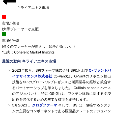
キライアエキス市場
市場が統合
(
大手プレーヤーが支配
)
市場が分散
(
多くのプレーヤーが参入し、競争が激しい。
)
*出典：Coherent Market Insights
最近の動向 キライアエキス市場
2023年10月、SPIファーマ株式会社(SPI)および
Q-ヴァントバ
イオサイエンス株式会社
(Q-Vant)は、Q-Vantのサポニン抽出
技術をSPIのグローバルプレゼンスと製薬業界の経験と統合す
るパートナーシップを確立しました。 Quillaia saponin ベース
のアジュバント、特に QS-21 は、ワクチン抗原に対する免疫
応答を強化するための主要な標準を維持します。
5月2023日
クロダファーマ
そして、BSIは、隣接するシステ
ムの主要なコンポーネントである医薬品グレードのアジュバン