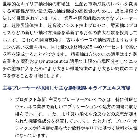
世界的なキイリア抽出物の市場は、生産と市場成長のレベルを変換
する可能性が高い最先端の抽出機械の高投資のために、成長規模で
決して目撃されていません。 業界や研究組織の大きなプレーヤー
は、超臨界流体抽出、超音波アシスト抽出プロセス、酵素抽出プロ
セスなどの新しい抽出方法論を革新するお金の膨大な数を投資して
います。 これらの開発技術は、古い水ベースの抽出方法よりもサポ
ニンの高い収量を持ち、同じ量の原材料の25〜40パーセントで高い
収率を達成することができます。 精密抽出方法のこの適用はまた製
造業者が薬剤およびnutraceutical適用で上限の市場区分そしてニッ
チの塗布に入るためにより大きい機能特徴のより大きい純度のエキ
スを作ることを可能にします。
主要プレーヤーが採用した主な勝利戦略 キライアエキス市場
プロダクト革新: 主要なプレーヤーのいくつかは、特に健康と
ウェルネス業界で新しいアプリケーションや処方の開発に取り
組んでいます。 また、より良い消化や免疫などの恩恵が加え
られた機能性成分を発売しています。 たとえば、プロバイオ
ティクスや抗炎症効果を含む飲料やキリアに基づく飲料が人気
になっています。