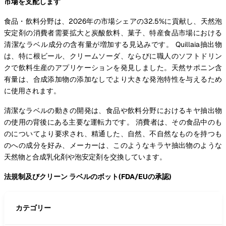
市場を支配します
食品・飲料分野は、2026年の市場シェアの32.5%に貢献し、天然泡
安定剤の消費者需要拡大と炭酸飲料、菓子、特産食品市場における
清潔なラベル成分の含有量が増加する見込みです。 Quillaia抽出物
は、特に根ビール、クリームソーダ、ならびに職人のソフトドリン
クで飲料生産のアプリケーションを発見しました。天然サポニン含
有量は、合成添加物の添加なしでより大きな発泡特性を与えるため
に使用されます。
清潔なラベルの動きの開発は、食品や飲料分野におけるキヤ抽出物
の使用の背後にある主要な運転力です。 消費者は、その食品中のも
のについてより要求され、精通した、自然、不自然なものを持つも
のへの成分を好み、メーカーは、このようなキラヤ抽出物のような
天然物と合成乳化剤や泡安定剤を交換しています。
法規制及びクリーン ラベルのボット(FDA/EUの承認)
カテゴリー