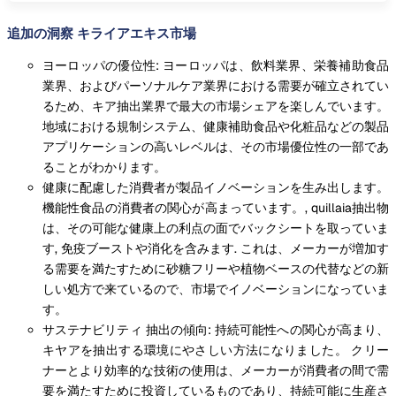
追加の洞察 キライアエキス市場
ヨーロッパの優位性: ヨーロッパは、飲料業界、栄養補助食品
業界、およびパーソナルケア業界における需要が確立されてい
るため、キア抽出業界で最大の市場シェアを楽しんでいます。
地域における規制システム、健康補助食品や化粧品などの製品
アプリケーションの高いレベルは、その市場優位性の一部であ
ることがわかります。
健康に配慮した消費者が製品イノベーションを生み出します。
機能性食品の消費者の関心が高まっています。, quillaia抽出物
は、その可能な健康上の利点の面でバックシートを取っていま
す, 免疫ブーストや消化を含みます. これは、メーカーが増加す
る需要を満たすために砂糖フリーや植物ベースの代替などの新
しい処方で来ているので、市場でイノベーションになっていま
す。
サステナビリティ 抽出の傾向: 持続可能性への関心が高まり、
キヤアを抽出する環境にやさしい方法になりました。 クリー
ナーとより効率的な技術の使用は、メーカーが消費者の間で需
要を満たすために投資しているものであり、持続可能に生産さ