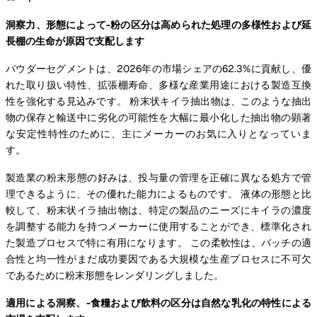
洞察力、形態によって-粉の区分は高められた処理の多様性および延
長棚の生命が原因で支配します
パウダーセグメントは、2026年の市場シェアの62.3%に貢献し、優
れた取り扱い特性、拡張棚寿命、多様な産業用途における製造互換
性を強化する見込みです。 粉末状キイラ抽出物は、このような抽出
物の保存と輸送中に劣化の可能性を大幅に最小化した抽出物の顕著
な安定性特性のために、主にメーカーのお気に入りとなっていま
す。
製造業の粉末形態の好みは、投与量の管理を正確に異なる処方で管
理できるように、その優れた能力によるものです。 液体の形態と比
較して、粉末状イラ抽出物は、特定の製品のニーズにキイラの濃度
を調整する能力を持つメーカーに使用することができ、標準化され
た製造プロセスで特に有用になります。 この柔軟性は、バッチの適
合性と均一性がまだ成功要因である大規模な生産プロセスに不可欠
であるために粉末形態をレンダリングしました。
適用による洞察、-食糧および飲料の区分は自然な乳化の特性による