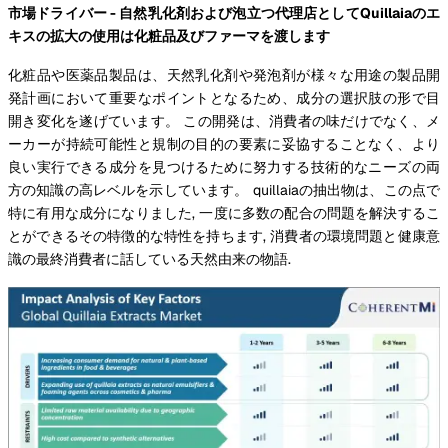
市場ドライバー - 自然乳化剤および泡立つ代理店としてQuillaiaのエ
キスの拡大の使用は化粧品及びファーマを渡します
化粧品や医薬品製品は、天然乳化剤や発泡剤が様々な用途の製品開
発計画において重要なポイントとなるため、成分の選択肢の形で目
開き変化を遂げています。 この開発は、消費者の味だけでなく、メ
ーカーが持続可能性と規制の目的の要素に妥協することなく、より
良い実行できる成分を見つけるために努力する技術的なニーズの両
方の知識の高レベルを示しています。 quillaiaの抽出物は、この点で
特に有用な成分になりました, 一度に多数の配合の問題を解決するこ
とができるその特徴的な特性を持ちます, 消費者の環境問題と健康意
識の最終消費者に話している天然由来の物語.