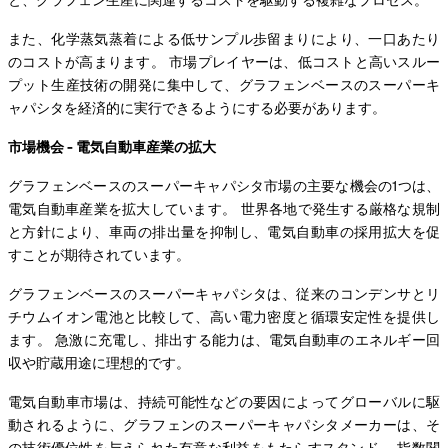
また、化学蒸気蒸着による低サンプル歩留まりにより、一口あたり
のコストが高まります。 市場プレイヤーは、低コストと高いスルー
プット生産技術の開発に集中して、グラフェンベースのスーパーキ
ャパシタを経済的に実行できるようにする必要があります。
市場機会 - 電気自動車産業の拡大
グラフェンベースのスーパーキャパシタ市場の主要な機会の1つは、
電気自動車産業を拡大しています。 世界各地で発生する厳格な規制
と方針により、車両の排出量を抑制し、電気自動車の採用拡大を促
すことが期待されています。
グラフェンベースのスーパーキャパシタは、従来のコンデンサとリ
チウムイオン電池と比較して、高い電力密度と循環安定性を提供し
ます。 急激に充電し、排出する能力は、電気自動車のエネルギー回
収や貯蔵用途に理想的です。
電気自動車市場は、持続可能性などの要因によってグローバルに駆
動されるように、グラフェンのスーパーキャパシタメーカーは、そ
の技術優位性を与えられた有意な利益をもたらすスタンド。 指数関