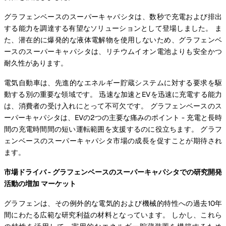
グラフェンベースのスーパーキャパシタは、数秒で充電および排出
する能力を調達する有望なソリューションとして登場しました。 ま
た、潜在的に爆発的な液体電解物を使用しないため、グラフェンベ
ースのスーパーキャパシタは、リチウムイオン電池よりも安全かつ
耐久性があります。
電気自動車は、先進的なエネルギー貯蔵システムに対する要求を駆
動する別の重要な領域です。 迅速な加速とEVを迅速に充電する能力
は、消費者の受け入れにとって不可欠です。 グラフェンベースのス
ーパーキャパシタは、EVの2つの主要な痛みのポイント - 充電と長時
間の充電時間間の短い運転範囲を支援するのに役立ちます。 グラフ
ェンベースのスーパーキャパシタ市場の成長を促すことが期待され
ます。
市場ドライバ - グラフェンベースのスーパーキャパシタでの研究開発
活動の増加 マーケット
グラフェンは、その例外的な電気的および機械的特性への過去10年
間にわたる広範な研究利益の材料となっています。 しかし、これら