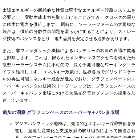
太陽エネルギーの断続的な性質は堅牢なエネルギー貯蔵システムを
必要とし、変動生成出力を取り上げることができ、クロックの周り
に確実に電力を供給します。 同時に、ソーラーファームの大規模な
統合は、供給の分散性の問題を滑らかにすることにより、ストレー
ジ技術のバランスをとり、電力品質を安定させる必要があります。
また、非ファラダリック機構によるバッテリーの容量の衰退の問題
も排除します。 これは、限られたメンテナンスアクセスを備えた分
散型ソーラーシステムに不可欠で、長く予測可能なワーキング・ラ
イフを維持します。 エネルギー政策は、世界各地でグリッドスケー
ルの再生可能エネルギー統合が進んでおり、グラフェンベースのス
ーパーキャパシタの技術的リーダーシップは、グラフェンベースの
スーパーキャパシタ市場における太陽光発電セグメントの採用を加
速しています。
追加の洞察 グラフェンベースのスーパーキャパシタ市場
アジアパシフィック地域は、先進的なエネルギー貯蔵技術を推
進し、急速な産業化と支援政府の取り組みによって推進され
る、グラフェンベースのスーパーキャパシタ市場で最高の成長