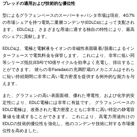
プレッドの適用および技術的な優位性
型によるグラフェンベースのスーパーキャパシタ市場は現在、40.7%
の市場シェアを持つ電気二重層コンデンサ(EDLCs)によって支配され
ます。 EDLCsは、さまざまな用途に適する独自の特性により、最高
のシェアに貢献します。
EDLCsは、電極と電解液をイオンの非磁性表面吸着/脱着によるイン
ターフェースで電気料金を保管します。 これにより、非常に低い同
等シリーズ抵抗(ESR)で10億サイクルを効率よく充電し、排出するこ
とができます。 彼らの非Faradaicの充満貯蔵のメカニズムはそれら
に短い持続期間に非常に高い電力密度を提供する例外的な能力を与
えます。
また、グラフェンの高い表面面積、優れた導電性、および化学的安
定性により、EDLC電極には非常に有益です。 グラフェンベースの
EDLC電極は、改善された電力密度とともに非常に高い特定の静電容
量値を達成することができます。 これにより、高電力用途向けの
EDLCの技術的優位性を強化し、他のコンデンサ技術に対する市場優
位性を高めました。