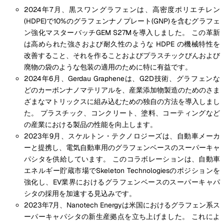
2024年7月、黒スワングラフェンは、高密度ポリエチレン
(HDPE)で10%のグラフェンナノプレート(GNP)を含むグラフェ
ン強化マスターバッチGEM S27Mを導入しました。 この革新
は高められた強さおよび耐久性のような HDPE の機械特性を
改善すること、それを作ることおよびプラスチックびんおよび
廃物の袋のような包装の適用のために特に有益です。
2024年6月、Gerdau Grapheneは、G2D技術、グラフェンな
どのカーボンナノマテリアルを、産業添加物製造のためのさま
ざまなマトリックスに組み込むための独自の方法を導入しまし
た。 プラスチック、コンクリート、塗料、コーティングなど
の産業における製品の性能を向上します。
2023年9月、スケルトン・テクノロジーズは、自動車メーカ
ーと提携し、電気自動車用のグラフェンベースのスーパーキャ
パシタを供給しています。 このコラボレーションは、自動車
エネルギー貯蔵市場でSkeleton Technologiesのポジションを
強化し、EV業界におけるグラフェンベースのスーパーキャパ
シタの採用を加速する見込みです。
2023年7月、Nanotech Energyは米国におけるグラフェン系ス
ーパーキャパシタの新生産拠点を立ち上げました。 これによ