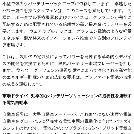
小型で強力なバッテリーバックアップに依存しています。 卓越した
パワー属性を持つグラフェンは、このニーズを満たしています。 同
様に、ポータブル医療機器およびデバイスは、グラフェンが完全に
配信するために配置されている信頼性の高い長寿命バッテリーを必
要とします。 ウェアラブルテックは、グラフェン電池のような軽量
エネルギー源が将来のイノベーションを推進できる別のフロンティ
ア市場です。
これは、次世代の電力源によってパワーを発揮する革命的なデバイ
スの開発を支援するために、黒鉛バッテリー市場プレーヤーを押し
ます。 従って、グラフェンの優秀な属性によって浄化される高性能
のエネルギー貯蔵のための広範な要求は、グラファイト電池の市場
の成長を運転します。
市場ドライバ - 効率的なバッテリーソリューションの必要性を運転す
る電気自動車
自動車業界は、大手自動車メーカーが、これまでにない速度で電気
自動車をグローバルに発売する電気車両の電動化に向けたパラダイ
ムシフトの1つです。 電池式およびプラグイン式ハイブリッド電気自