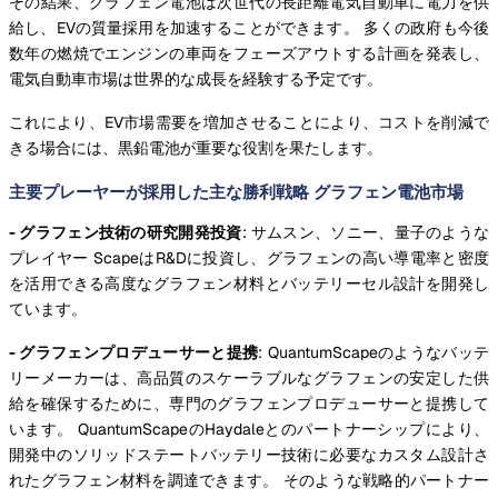
その結果、グラフェン電池は次世代の長距離電気自動車に電力を供
給し、EVの質量採用を加速することができます。 多くの政府も今後
数年の燃焼でエンジンの車両をフェーズアウトする計画を発表し、
電気自動車市場は世界的な成長を経験する予定です。
これにより、EV市場需要を増加させることにより、コストを削減で
きる場合には、黒鉛電池が重要な役割を果たします。
主要プレーヤーが採用した主な勝利戦略 グラフェン電池市場
- グラフェン技術の研究開発投資
: サムスン、ソニー、量子のような
プレイヤー ScapeはR&Dに投資し、グラフェンの高い導電率と密度
を活用できる高度なグラフェン材料とバッテリーセル設計を開発し
ています。
- グラフェンプロデューサーと提携
: QuantumScapeのようなバッテ
リーメーカーは、高品質のスケーラブルなグラフェンの安定した供
給を確保するために、専門のグラフェンプロデューサーと提携して
います。 QuantumScapeのHaydaleとのパートナーシップにより、
開発中のソリッドステートバッテリー技術に必要なカスタム設計さ
れたグラフェン材料を調達できます。 そのような戦略的パートナー