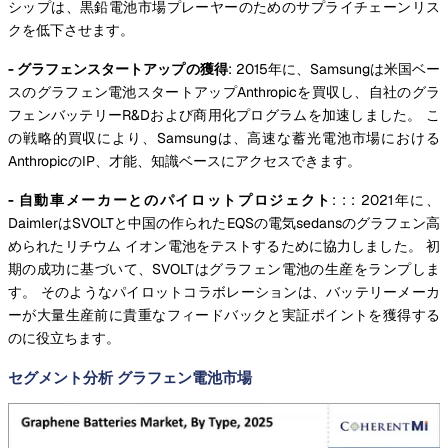
シップは、黒鉛電池市場プレーヤーのためのサプライチェーンリス
クを低下させます。
- グラフェンスタートアップの獲得
: 2015年に、Samsungは米国ベー
スのグラフェン電池スタートアップAnthropicを買収し、自社のグラ
フェンバッテリーR&Dおよび商用化プログラムを加速しました。 こ
の戦略的買収により、Samsungは、高速な蓄光電池市場における
AnthropicのIP、才能、知識ベースにアクセスできます。
- 自動車メーカーとのパイロットプロジェクト
: : : 2021年に、
DaimlerはSVOLTと中国の作られたEQSの電気sedansのグラフェン高
められたリチウム イオン電池をテストするために協力しました。 初
期の成功に基づいて、SVOLTはグラフェン電池の生産をランプしま
す。 そのようなパイロットコラボレーションは、バッテリーメーカ
ーが大量生産前に貴重なフィードバックと実証ポイントを獲得する
のに役立ちます。
セグメント分析 グラフェン電池市場