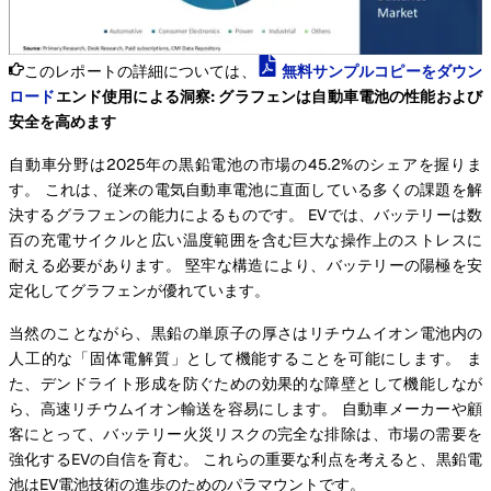
このレポートの詳細については、
無料サンプルコピーをダウン
ロード
エンド使用による洞察: グラフェンは自動車電池の性能および
安全を高めます
自動車分野は2025年の黒鉛電池の市場の45.2%のシェアを握りま
す。 これは、従来の電気自動車電池に直面している多くの課題を解
決するグラフェンの能力によるものです。 EVでは、バッテリーは数
百の充電サイクルと広い温度範囲を含む巨大な操作上のストレスに
耐える必要があります。 堅牢な構造により、バッテリーの陽極を安
定化してグラフェンが優れています。
当然のことながら、黒鉛の単原子の厚さはリチウムイオン電池内の
人工的な「固体電解質」として機能することを可能にします。 ま
た、デンドライト形成を防ぐための効果的な障壁として機能しなが
ら、高速リチウムイオン輸送を容易にします。 自動車メーカーや顧
客にとって、バッテリー火災リスクの完全な排除は、市場の需要を
強化するEVの自信を育む。 これらの重要な利点を考えると、黒鉛電
池はEV電池技術の進歩のためのパラマウントです。