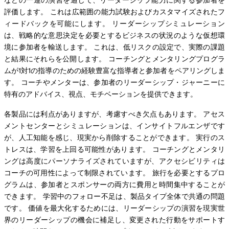
評価します。 これは広範囲の能力試験およびカスタマイズされたフ
ィードバックを可能にします。 リーダーシップシミュレーション
は、戦略的な意思決定を必要とするビジネスの状況のような仮想環
境に参加者を輸送します。 これは、低リスクの設定で、実際の課題
と結果にそれらを公開します。 コーチングとメンタリングプログラ
ムが1対1の指導のための経験豊富な指導者と参加者をペアリングしま
す。 コーチやメンターは、参加者のリーダーシップ・ジャーニーに
特有のアドバイス、視点、モチベーションを提供できます。
各製品には利点がありますが、考慮すべき欠点もあります。 アセス
メントセンターとシミュレーションは、インサイトフルエンザです
が、人工知能を感じ、現実から削除することができます。 実行のス
トレスは、学習を上回る可能性があります。 コーチングとメンタリ
ングは高度にパーソナライズされていますが、アクセシビリティは
コーチの可用性によって制限されています。 旅行を必要とするプロ
グラムは、参加者とスポンサーの両方に費用と時間集中することが
できます。 学習中のフォロー不足は、製品タイプ全体で共通の問題
です。 価値を最大化するためには、リーダーシップの演習を現実世
界のリーダーシップの機会に補足し、変更された行動をサポートす