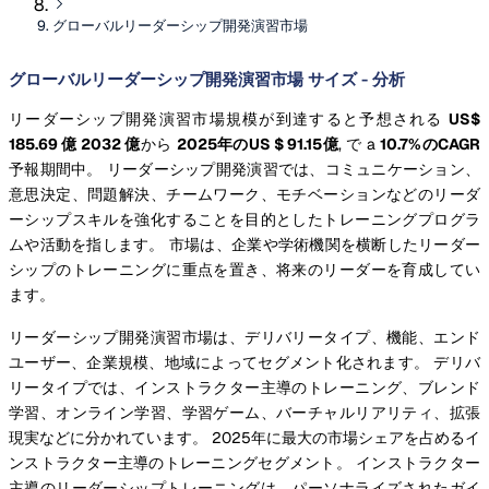
グローバルリーダーシップ開発演習市場
グローバルリーダーシップ開発演習市場 サイズ - 分析
リーダーシップ開発演習市場規模が到達すると予想される
US$
185.69 億 2032 億
から
2025年のUS $ 91.15億
, で a
10.7%のCAGR
予報期間中。 リーダーシップ開発演習では、コミュニケーション、
意思決定、問題解決、チームワーク、モチベーションなどのリーダ
ーシップスキルを強化することを目的としたトレーニングプログラ
ムや活動を指します。 市場は、企業や学術機関を横断したリーダー
シップのトレーニングに重点を置き、将来のリーダーを育成してい
ます。
リーダーシップ開発演習市場は、デリバリータイプ、機能、エンド
ユーザー、企業規模、地域によってセグメント化されます。 デリバ
リータイプでは、インストラクター主導のトレーニング、ブレンド
学習、オンライン学習、学習ゲーム、バーチャルリアリティ、拡張
現実などに分かれています。 2025年に最大の市場シェアを占めるイ
ンストラクター主導のトレーニングセグメント。 インストラクター
主導のリーダーシップトレーニングは、パーソナライズされたガイ