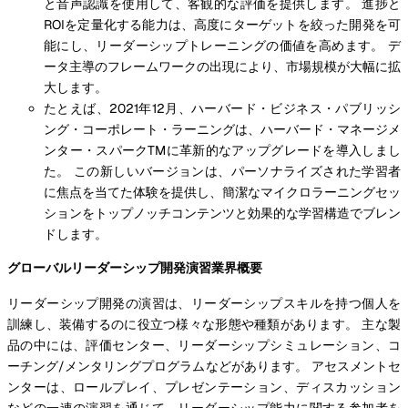
と音声認識を使用して、客観的な評価を提供します。 進捗と
ROIを定量化する能力は、高度にターゲットを絞った開発を可
能にし、リーダーシップトレーニングの価値を高めます。 デ
ータ主導のフレームワークの出現により、市場規模が大幅に拡
大します。
たとえば、2021年12月、ハーバード・ビジネス・パブリッシ
ング・コーポレート・ラーニングは、ハーバード・マネージメ
ンター・スパークTMに革新的なアップグレードを導入しまし
た。 この新しいバージョンは、パーソナライズされた学習者
に焦点を当てた体験を提供し、簡潔なマイクロラーニングセッ
ションをトップノッチコンテンツと効果的な学習構造でブレン
ドします。
グローバルリーダーシップ開発演習業界概要
リーダーシップ開発の演習は、リーダーシップスキルを持つ個人を
訓練し、装備するのに役立つ様々な形態や種類があります。 主な製
品の中には、評価センター、リーダーシップシミュレーション、コ
ーチング/メンタリングプログラムなどがあります。 アセスメントセ
ンターは、ロールプレイ、プレゼンテーション、ディスカッション
などの一連の演習を通じて、リーダーシップ能力に関する参加者を