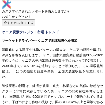
カスタマイズされたレポートを購入しますか?
お知らせください！
今すぐカスタマイズ
ケニア炭素クレジット市場 トレンド
マーケットドライバー – ケニアで地球温暖化を増加
温暖化による温度や沈降パターンの増大は、ケニアの経済や環境に
深刻な影響を及ぼします。 ケニア国家気候変動行動計画2018-2022
年のように、ケニアの平均気温は過去数十年にわたって1°C増加し、
2050年までに0.5-1.5°Cを追加することで増加した。 この温暖化気
候は、干ばつの強度と頻度を高め、全国の農業収量を削減しまし
た。
気候変動の影響は、経済が農業、観光、林業などの気候の敏感なセ
クターに非常に依存しているため、ケニアの開発目標を脅かしま
す。 国連環境計画の2021適応ギャップレポートで報告されているよ
うに、干ばつによる作物の失敗は、国のGDPの2%以上と同等である