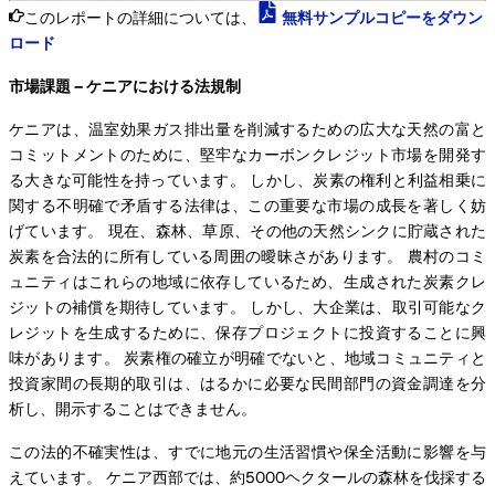
このレポートの詳細については、
無料サンプルコピーをダウン
ロード
市場課題 – ケニアにおける法規制
ケニアは、温室効果ガス排出量を削減するための広大な天然の富と
コミットメントのために、堅牢なカーボンクレジット市場を開発す
る大きな可能性を持っています。 しかし、炭素の権利と利益相乗に
関する不明確で矛盾する法律は、この重要な市場の成長を著しく妨
げています。 現在、森林、草原、その他の天然シンクに貯蔵された
炭素を合法的に所有している周囲の曖昧さがあります。 農村のコミ
ュニティはこれらの地域に依存しているため、生成された炭素クレ
ジットの補償を期待しています。 しかし、大企業は、取引可能なク
レジットを生成するために、保存プロジェクトに投資することに興
味があります。 炭素権の確立が明確でないと、地域コミュニティと
投資家間の長期的取引は、はるかに必要な民間部門の資金調達を分
析し、開示することはできません。
この法的不確実性は、すでに地元の生活習慣や保全活動に影響を与
えています。 ケニア西部では、約5000ヘクタールの森林を伐採する