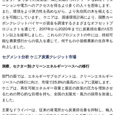
ーションや電力へのアクセスを得るより多くの人々を意味します。
また、環境をより弾力性を高めながら、より先住民の木を植えるこ
とを可能にしています。 ケニアは、国連環境計画により、国際カー
ボンクレジットバイヤーが資金を調達するさまざまなオフセットプ
ロジェクトを通じて、2017年から2020年までに炭素排出量の1.5万
トン以上を緩和しました。 これらのプロジェクトの中には、持続可
能な農業慣行からの収入を通じて、何千もの小規模農家の生存率も
向上しました。
セグメント分析 ケニア炭素クレジット市場
洞察、セクター別:クリーンエネルギーソースへの移行
部門の面では、エネルギーサブセグメントは、クリーンエネルギー
ソースへの移行に向け、市場で25.8%の最高のシェアに貢献します。
ケニアは、再生可能エネルギー容量と最近の政策の圧力を増加させ
るための野心的な目標を持ち、全国の太陽光・風力の採用を加速し
ました。
主要なドライバーは、従来の発電所から炭素排出量を抑制し、輸入