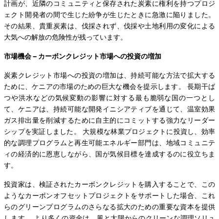
計画が、近隣のコミュニティと保存された炭素に権利を持つプロジ
ェクト開発者の間で生じた紛争が生じたときに急激に陥りました。
その結果、貴重炭素は、伐採されず、伐採や土地利用の変化による
大気への解放の危険性が残っています。
市場機会 – カーボンクレジット市場への投資の増加
炭素クレジット市場への投資の増加は、持続可能な方法で拡大する
ために、ケニアの市場のための巨大な機会を提示します。 長期干ば
つや洪水などの気候変動の影響に対する最も脆弱な国の一つとし
て、ケニアは、持続可能な開発イニシアティブを通じて、温室効果
ガス排出量を削減するために自主的にコミットする強力なリーダー
シップを実証しました。 大規模な林業プロジェクトに投資し、効率
的な調理プログラムと再生可能エネルギー部門は、地域コミュニテ
ィの経済的に恩恵しながら、国が気候目標を達成するのに役立ちま
す。
投資家は、検証されたカーボンクレジットを購入することで、この
ようなカーボンオフセットプロジェクトをサポートした場合、これ
らのグリーンプログラムのさらなる拡大のための重要な資本を提供
します。 より多くの資金は、風と太陽からのクリーンな調理ソリュ