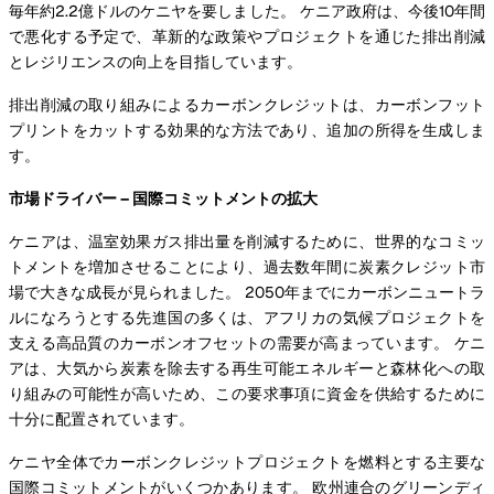
毎年約2.2億ドルのケニヤを要しました。 ケニア政府は、今後10年間
で悪化する予定で、革新的な政策やプロジェクトを通じた排出削減
とレジリエンスの向上を目指しています。
排出削減の取り組みによるカーボンクレジットは、カーボンフット
プリントをカットする効果的な方法であり、追加の所得を生成しま
す。
市場ドライバー – 国際コミットメントの拡大
ケニアは、温室効果ガス排出量を削減するために、世界的なコミッ
トメントを増加させることにより、過去数年間に炭素クレジット市
場で大きな成長が見られました。 2050年までにカーボンニュートラ
ルになろうとする先進国の多くは、アフリカの気候プロジェクトを
支える高品質のカーボンオフセットの需要が高まっています。 ケニ
アは、大気から炭素を除去する再生可能エネルギーと森林化への取
り組みの可能性が高いため、この要求事項に資金を供給するために
十分に配置されています。
ケニヤ全体でカーボンクレジットプロジェクトを燃料とする主要な
国際コミットメントがいくつかあります。 欧州連合のグリーンディ