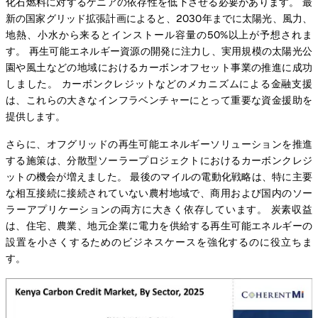
化石燃料に対するケニアの依存性を低下させる必要があります。 最
新の国家グリッド拡張計画によると、2030年までに太陽光、風力、
地熱、小水から来るとインストール容量の50%以上が予想されま
す。 再生可能エネルギー資源の開発に注力し、実用規模の太陽光公
園や風土などの地域におけるカーボンオフセット事業の推進に成功
しました。 カーボンクレジットなどのメカニズムによる金融支援
は、これらの大きなインフラベンチャーにとって重要な資金援助を
提供します。
さらに、オフグリッドの再生可能エネルギーソリューションを推進
する施策は、分散型ソーラープロジェクトにおけるカーボンクレジ
ットの機会が増えました。 最後のマイルの電動化戦略は、特に主要
な相互接続に接続されていない農村地域で、商用および国内のソー
ラーアプリケーションの両方に大きく依存しています。 炭素収益
は、住宅、農業、地元企業に電力を供給する再生可能エネルギーの
設置を小さくするためのビジネスケースを強化するのに役立ちま
す。