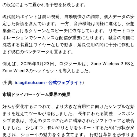
の設定によって置かれる予想を反映します。
現代開始ポイントは鋭い視覚、自動明快さの調節、個人データの安
定した保護を含んでいます。 一方、音声機能は同様に進化し、仮想
集会におけるクリーンなスピーチに依存しています。 リモートコラ
ボレーションでシームレスな配信が重要になります。 騒音の周囲に
沈黙する装置はワイヤーなしで動き、延長使用の間に十分に作動し
ます現在のベンチマークを置きます。
例えば、2025年9月23日、ロジクールは、Zone Wireless 2 ESと
Zone Wired 2のヘッドセットを導入しました。
(出典:
ir.logitech.com - 公式ウェブサイト
)
市場ドライバー - ゲーム業界の発展
好みが変化するにつれて、より大きな有用性に向けたシンプルな始
まりを超えてツールが進化しました。 長年にわたる調整、レスポン
シブ要素は、特定のタスクのために構築されたソフトウェアと統合
しました。 少しずつ、長いやりとりをサポートするために形状が変
更され、ショーイの魅力を引き立てます。 行動は革新を形作りま