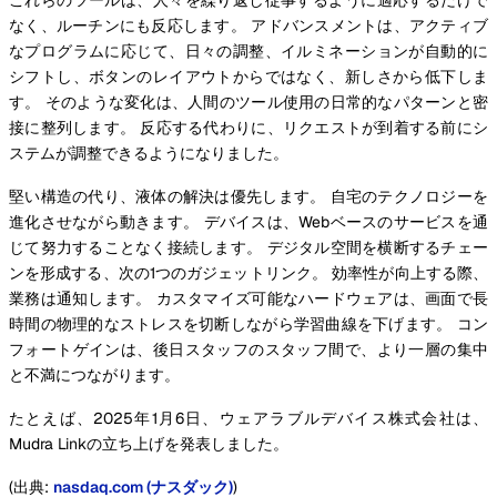
なく、ルーチンにも反応します。 アドバンスメントは、アクティブ
なプログラムに応じて、日々の調整、イルミネーションが自動的に
シフトし、ボタンのレイアウトからではなく、新しさから低下しま
す。 そのような変化は、人間のツール使用の日常的なパターンと密
接に整列します。 反応する代わりに、リクエストが到着する前にシ
ステムが調整できるようになりました。
堅い構造の代り、液体の解決は優先します。 自宅のテクノロジーを
進化させながら動きます。 デバイスは、Webベースのサービスを通
じて努力することなく接続します。 デジタル空間を横断するチェー
ンを形成する、次の1つのガジェットリンク。 効率性が向上する際、
業務は通知します。 カスタマイズ可能なハードウェアは、画面で長
時間の物理的なストレスを切断しながら学習曲線を下げます。 コン
フォートゲインは、後日スタッフのスタッフ間で、より一層の集中
と不満につながります。
たとえば、2025年1月6日、ウェアラブルデバイス株式会社は、
Mudra Linkの立ち上げを発表しました。
(出典:
nasdaq.com (ナスダック)
)