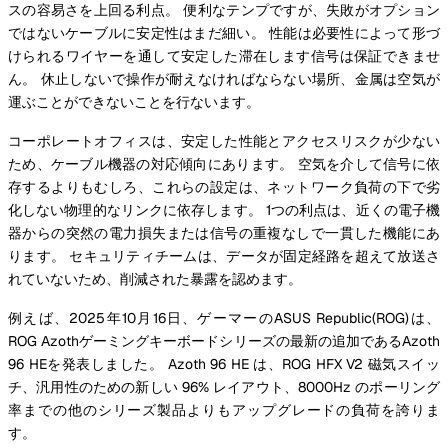
スの容易さを上回る利点。 便利なテンプですが、失敗がオプション
ではないケーブルに安定性はまだ細い。 性能は必要性によって形づ
けられるワイヤーを通して安定した滞在します信号は保証できませ
ん。 休止しないで操作が耐えなければならない場所、金属は空気が
運ぶことができないことを行ないます。
コーポレートオフィスは、安定した性能とアクセスリスクが少ない
ため、ケーブル機器の対応傾向にあります。 空気を介して信号に依
存するよりもむしろ、これらの設定は、ネットワーク負荷の下で劣
化しない物理的なリンクに依存します。 1つの利点は、近くの電子機
器からの突然の電力損失または信号の重複なしで一貫した機能にあ
ります。 セキュリティチームは、データが固定経路を超えて放送さ
れていないため、削減された暴露を認めます。
例えば、2025年10月16日、ゲーマーのASUS Republic(ROG)は、
ROG Azothゲーミングキーボードシリーズの最新の追加であるAzoth
96 HEを発表しました。 Azoth 96 HE は、ROG HFX V2 磁気スイッ
チ、汎用性のための新しい 96% レイアウト、8000Hz のポーリング
率までの他のシリーズ製品よりもアップグレードの負荷を誇りま
す。