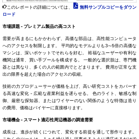
このレポートの詳細については、
無料サンプルコピーをダウン
ロード
市場課題 - プレミアム製品の高コスト
需要が高まるにもかかわらず、高価な部品は、高性能コンピュータ
へのアクセスを制限します。 平均的なモデルよりも3〜5倍の高価な
マシンは、深いポケットでそれらを好む。 裕福なユーザーや有利な
機関は通常、買い手プールを構成する。 一般的な選択肢は、専門機
器とは異なり、多くの人の範囲内でとどまります。 費用が正常な支
出の限界を超えた場合のアクセスの収縮。
技術の力プロデューサーが価格を上げ、高い研究コストをカバーす
る高速な変化 - 広範な産業利益を遅らせる。 色のライト、敏感な制
御、厳密な探知器、またはワイヤーのない関係のような特徴は造り
の費用、価格はバイヤーに直接移ります。
市場機会 - スマート適応性周辺機器の調達需要
成長は、進歩が続くにつれて、変化する前提を通して形作ります。
これらのツールは、人々を繰り返し従事するように適応するだけで