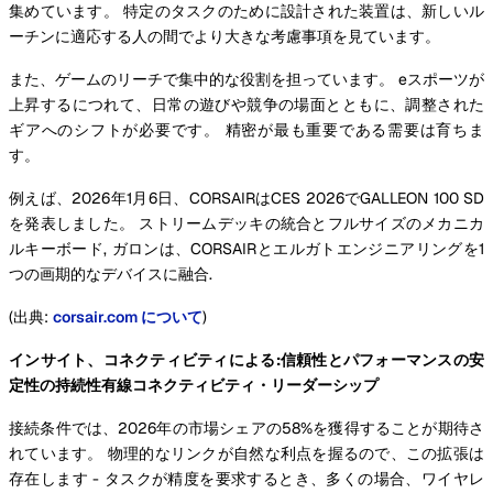
集めています。 特定のタスクのために設計された装置は、新しいル
ーチンに適応する人の間でより大きな考慮事項を見ています。
また、ゲームのリーチで集中的な役割を担っています。 eスポーツが
上昇するにつれて、日常の遊びや競争の場面とともに、調整された
ギアへのシフトが必要です。 精密が最も重要である需要は育ちま
す。
例えば、2026年1月6日、CORSAIRはCES 2026でGALLEON 100 SD
を発表しました。 ストリームデッキの統合とフルサイズのメカニカ
ルキーボード, ガロンは、CORSAIRとエルガトエンジニアリングを1
つの画期的なデバイスに融合.
(出典:
corsair.com について
)
インサイト、コネクティビティによる:信頼性とパフォーマンスの安
定性の持続性有線コネクティビティ・リーダーシップ
接続条件では、2026年の市場シェアの58%を獲得することが期待さ
れています。 物理的なリンクが自然な利点を握るので、この拡張は
存在します - タスクが精度を要求するとき、多くの場合、ワイヤレ