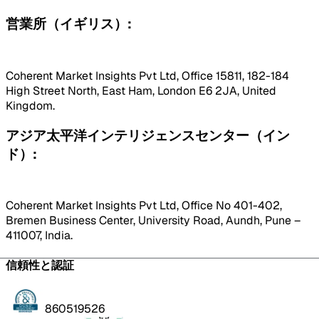
営業所（イギリス）:
Coherent Market Insights Pvt Ltd, Office 15811, 182-184
High Street North, East Ham, London E6 2JA, United
Kingdom.
アジア太平洋インテリジェンスセンター（イン
ド）:
Coherent Market Insights Pvt Ltd, Office No 401-402,
Bremen Business Center, University Road, Aundh, Pune –
411007, India.
信頼性と認証
860519526