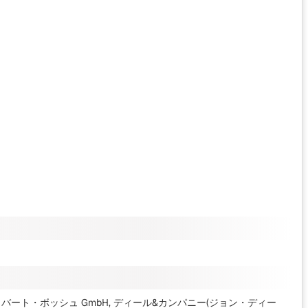
 ロバート・ボッシュ GmbH, ディール&カンパニー(ジョン・ディー