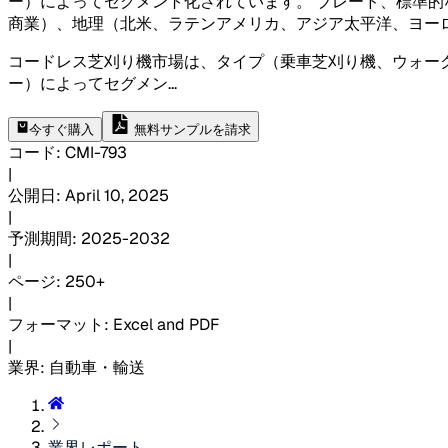
ー）によってセグメント化されています。 ブレード、標準
商業）、地理（北米、ラテンアメリカ、アジア太平洋、ヨーロ
コードレス芝刈り機市場は、タイプ（乗車芝刈り機、ウォークビ
ー）によってセグメン
...
今すぐ購入
無料サンプルを請求
コード
:
CMI-
793
|
公開日
:
April 10, 2025
|
予測期間
:
2025-2032
|
ページ
:
250+
|
フォーマット
:
Excel and PDF
|
業界
:
自動車・輸送
業界レポート