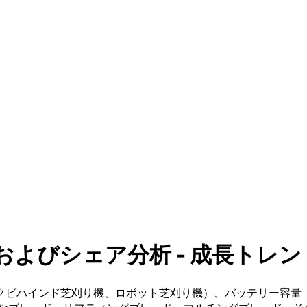
びシェア分析 - 成長トレンドおよ
ハインド芝刈り機、ロボット芝刈り機）、バッテリー容量（30 V