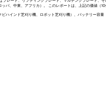
的なブレード、リフティングブレード、マルチングブレード、そ
ッパ、中東、アフリカ）。 このレポートは、上記の価値（1
ハインド芝刈り機、ロボット芝刈り機）、バッテリー容量（30 V