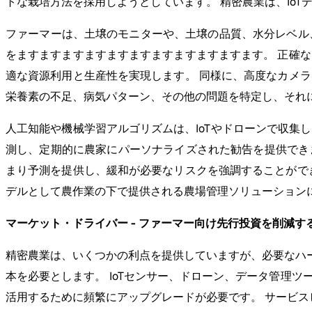
トな栽培方法を採用しようとしています。 精密農業は、IoT
ファーマーは、土壌のモニターや、土壌の品質、水分レベル
をますますますますますますますますますますます。 正確
適な資源利用と生産性を実現します。 同様に、高度なカメ
栄養素の不足、病気パターン、その他の問題を特定し、それ
人工知能や機械学習アルゴリズムは、IoTやドローンで収集
測し、定期的に農家にパーソナライズされた勧告を提供でき
まり予測を提供し、緩和が必要なリスクを強調することがで
デルとして農作業の下で提供される農場管理ソリューション
マーケット・ドライバー - ファーマー向け先行投資を削減
精密農業は、いくつかの利点を提供していますが、必要なハ
本を必要とします。 IoTセンサー、ドローン、データ管理ツ
活用するために頻繁にアップグレードが必要です。 サービ