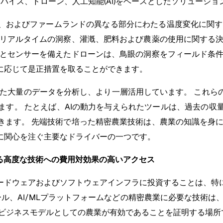
デバイス、ドローン、人工知能(AI)をベースとしたソリューシ
、およびファームランドの異なる部分にわたる温度変化に関する
なリアルタイムの洞察、灌漑、肥料および農薬の使用に関する決
ラとセンサーを備えたドローンは、鳥眼の洞察をフィールド条件
に応じて是正措置を取ることができます。
した大量のデータを分析し、より一層活用しています。 これ
ます。 たとえば、AIの動力を与えられたツールは、過去の収
きます。 先端技術で培った精密農業技術は、農業の知識を身に
に関心を注ぐ主要なドライバーの一つです。
する高度な技術への費用対効果の高いアクセス
ードウェアおよびソフトウェアインフラに投資することは、特
ール、AI/MLプラットフォームなどの精密農業に必要な技術
スビジネスモデルとしての農業が有効であることを証明する場所