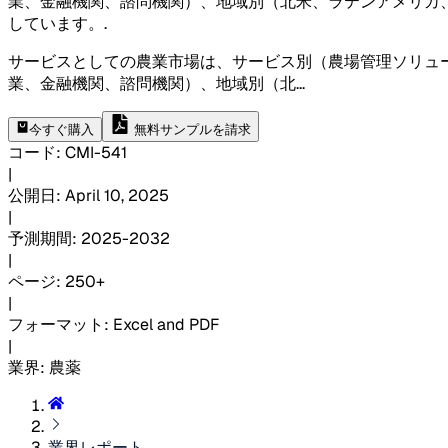
業、金融機関、諮問機関）、地域別（北米、ラテンアメリカ
しています。
.
サービスとしての農業市場は、サービス別（農場管理ソリュ
業、金融機関、諮問機関）、地域別（北
...
今すぐ購入
無料サンプルを請求
コード
:
CMI-
541
|
公開日
:
April 10, 2025
|
予測期間
:
2025-2032
|
ページ
:
250+
|
フォーマット
:
Excel and PDF
|
業界
:
農薬
業界レポート