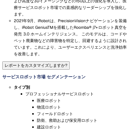
よび高度な3Dイメージングなどの150以上の強化を導入し、医
療サービスロボット市場での直感的なリーダーシップを強化し
ます。
2021年9月、iRobotは、PrecisionVisionナビゲーションを装備
し、iRobot GeniusTMを搭載したRoomba® j7+ロボット真空を
発売 3.0 ホームインテリジェンス。 このモデルは、コードや
ペット廃棄物などの障害物を特定し、回避するように設計され
ています。これにより、ユーザーエクスペリエンスと洗浄効率
を改善します。
レポートをカスタマイズしますか?
サービスロボット市場 セグメンテーション
タイプ別
プロフェッショナルサービスロボット
医療ロボット
物流ロボット
フィールドロボット
防衛、救助および保安用ロボット
建設ロボット