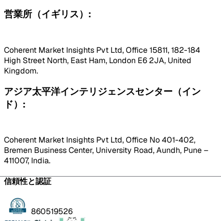
営業所（イギリス）:
Coherent Market Insights Pvt Ltd, Office 15811, 182-184
High Street North, East Ham, London E6 2JA, United
Kingdom.
アジア太平洋インテリジェンスセンター（イン
ド）:
Coherent Market Insights Pvt Ltd, Office No 401-402,
Bremen Business Center, University Road, Aundh, Pune –
411007, India.
信頼性と認証
860519526