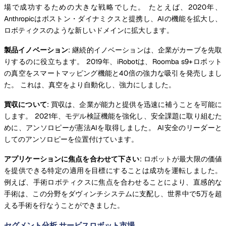
場で成功するための大きな戦略でした。 たとえば、2020年、
Anthropicはボストン・ダイナミクスと提携し、AIの機能を拡大し、
ロボティクスのような新しいドメインに拡大します。
製品イノベーション
: 継続的イノベーションは、企業がカーブを先取
りするのに役立ちます。 2019年、iRobotは、Roomba s9+ロボット
の真空をスマートマッピング機能と40倍の強力な吸引を発売しまし
た。 これは、真空をより自動化し、強力にしました。
買収について
: 買収は、企業が能力と提供を迅速に補うことを可能に
します。 2021年、モデル検証機能を強化し、安全課題に取り組むた
めに、アンソロピーが憲法AIを取得しました。 AI安全のリーダーと
してのアンソロピーを位置付けています。
アプリケーションに焦点を合わせて下さい
: ロボットが最大限の価値
を提供できる特定の適用を目標にすることは成功を運転しました。
例えば、手術ロボティクスに焦点を合わせることにより、直感的な
手術は、この分野をダヴィンチシステムに支配し、世界中で5万を超
える手術を行なうことができました。
セグメント分析 サービスロボット市場