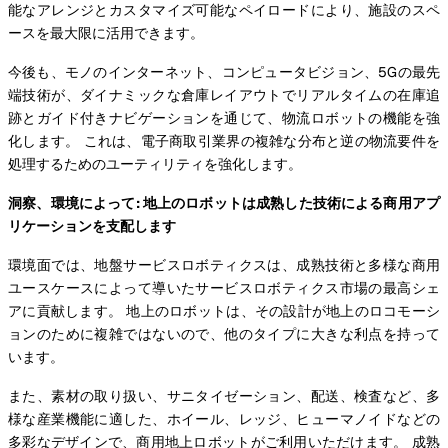
能なアレンジとカスタマイズ可能なペイロードにより、施設のスペ
ースを最大限に活用できます。
今後も、モノのインターネット、コンピュータビジョン、5Gの最先
端技術が、ダイナミックな倉庫レイアウトでリアルタイムの在庫追
跡とガイド付きナビゲーションを通じて、物流ロボットの機能を強
化します。 これは、電子商取引業界の複雑な分布と逆の物流要件を
処理するためのユーティリティを強化します。
洞察、環境によって: 地上のロボットは成熟した技術による商用アプ
リケーションを支配します
環境面では、地盤サービスロボティクスは、成熟技術と多様な商用
ユースケースによって導いたサービスロボティクス市場の最高シェ
アに貢献します。 地上のロボットは、その設計が地上のロコモーシ
ョンのために複雑ではないので、他のタイプに大きな利点を持って
います。
また、素材の取り扱い、サニタイゼーション、配送、検査など、多
様な産業機能に適した、ホイール、レッジ、ヒューマノイドなどの
多彩なデザインで、商用地上ロボットがご利用いただけます。 成熟