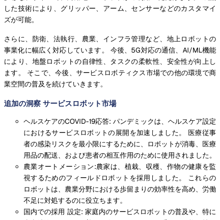
した技術により、グリッパー、アーム、センサーなどのカスタマイ
ズが可能。
さらに、防衛、法執行、農業、インフラ管理など、地上ロボットの
事業化に幅広く対応しています。 今後、5G対応の通信、AI/ML機能
により、地盤ロボットの自律性、タスクの柔軟性、安全性が向上し
ます。 そこで、今後、サービスロボティクス市場での他の環境で商
業空間の普及を続けていきます。
追加の洞察 サービスロボット市場
ヘルスケアのCOVID-19応答: パンデミックは、ヘルスケア設定
におけるサービスロボットの展開を加速しました。 医療従事
者の感染リスクを最小限にするために、ロボットが消毒、医療
用品の配送、および患者の相互作用のために使用されました。
農業オートメーション:農家は、植栽、収穫、作物の健康を監
視するためのフィールドロボットを採用しました。 これらの
ロボットは、農業分野における歩留まりの効率性を高め、労働
不足に対処するのに役立ちます。
国内での採用 設定: 家庭内のサービスロボットの普及や、特に