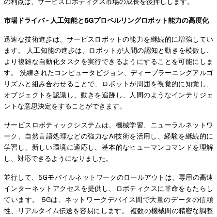
の利点は、サービスロボティクス市場の成長を後押しします。
市場ドライバ - 人工知能と5Gプロペルリングロボット能力の高度化
迅速な技術進歩は、サービスロボットの能力を継続的に増強してい
ます。 人工知能の進歩は、ロボットが人間の認知と動きを模倣し、
より複雑な自動化タスクを実行できるようにすることを可能にしま
す。 洗練されたコンピュータビジョン、ディープラーニングアルゴ
リズムと組み合わせることで、ロボットが周囲を視覚的に知覚し、
オブジェクトを認識し、動きを追跡し、人間のようなインテリジェ
ントな意思決定をすることができます。
サービスロボティックシステムは、機械学習、ニューラルネットワ
ーク、自然言語処理などの強力なAI技術を活用し、経験を継続的に
学習し、新しい環境に適応し、基本的なヒューマンコマンドを理解
し、対応できるようになりました。
並行して、5Gモバイルネットワークのロールアウトは、専用の高速
インターネットアクセスを提供し、ロボティクスに革命をもたらし
ています。 5Gは、ネットワークデバイス間で大量のデータの信頼
性、リアルタイム伝送を容易にします。 複数の機械間の精密な調整