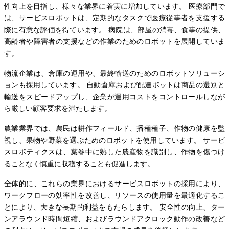
性向上を目指し、様々な業界に着実に増加しています。 医療部門で
は、サービスロボットは、定期的なタスクで医療従事者を支援する
際に有意な評価を得ています。 病院は、部屋の消毒、食事の提供、
高齢者や障害者の支援などの作業のためのロボットを展開していま
す。
物流企業は、倉庫の運用や、最終輸送のためのロボットソリューシ
ョンも採用しています。 自動倉庫および配達ボットは商品の選別と
輸送をスピードアップし、企業が運用コストをコントロールしなが
ら厳しい顧客要求を満たします。
農業業界では、農民は耕作フィールド、播種種子、作物の健康を監
視し、果物や野菜を選ぶためのロボットを使用しています。 サービ
スロボティクスは、葉巻中に熟した農産物を識別し、作物を傷つけ
ることなく慎重に収穫することも促進します。
全体的に、これらの業界におけるサービスロボットの採用により、
ワークフローの効率性を改善し、リソースの使用量を最適化するこ
とにより、大きな長期的利益をもたらします。 安全性の向上、ター
ンアラウンド時間短縮、およびラウンドアクロック動作の改善など