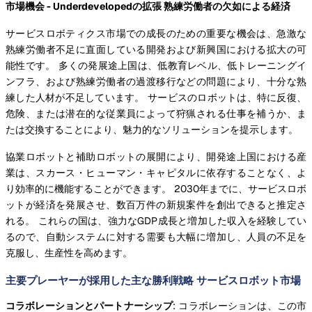
市場機会 - Underdevelopedの拡張 熟練労働者の欠如による経済
サービスロボティクス市場での成長のための重要な機会は、急激な
熟練労働者不足に直面している開発および新興国における拡大の可
能性です。 多くの発展途上国は、低教育レベル、低トレーニングイ
ンフラ、および熟練労働者の過渡移行などの問題により、十分な熟
練した人材が不足しています。 サービスのロボットは、特に反復、
危険、または潜在的な従業員によって狩猟される仕事を補うか、ま
たは交換することにより、魅力的なソリューションを提示します。
協業ロボットと補助ロボットの展開により、開発途上国における産
業は、スカース・ヒューマン・キャピタルに依存することなく、よ
り効率的に機能することができます。 2030年までに、サービスロボ
ットが経済を発展させ、数百万件の新規案件を創出できると推定さ
れる。 これらの国は、強力なGDP成長と増加した収入を経験してい
るので、自動システムに対する需要も大幅に増加し、人員の不足を
克服し、生産性を高めます。
主要プレーヤーが採用した主な勝利戦略 サービスロボット市場
コラボレーションとパートナーシップ
: コラボレーションは、この市