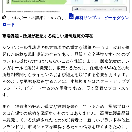
このレポートの詳細については、
無料サンプルコピーをダウン
ロード
市場課題 – 政府が提起する厳しい規制規範の存在
シンガポール乳幼児の処方市場での重要な課題の一つは、政府が提
起した厳格な規制規範の存在であり、品質と安全基準がすべてのブ
ランドに従わなければならないことを保証します。 製造業者は、シ
ンガポールで製品を発売し、販売するために、保健局(HSA)などの局
所規制機関からライセンスおよび認定を取得する必要があります。
そのような承認を取得することは、小規模またはスタートアップブ
ランドがナビゲートするのが困難である、長く高価なプロセスで
す。
また、消費者の好みが重要な役割を果たしているため、承認プロセ
スは市場での成功を保証するものではありません。 高度に製品品質
を意識している洗練された地元の消費者と、新しいブランドや他社
ブランドは、市場シェアを獲得するための信頼を確立するために、