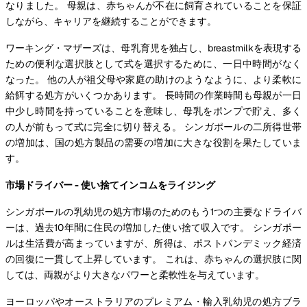
なりました。 母親は、赤ちゃんが不在に飼育されていることを保証
しながら、キャリアを継続することができます。
ワーキング・マザーズは、母乳育児を独占し、breastmilkを表現する
ための便利な選択肢として式を選択するために、一日中時間がなく
なった。 他の人が祖父母や家庭の助けのようなように、より柔軟に
給餌する処方がいくつかあります。 長時間の作業時間も母親が一日
中少し時間を持っていることを意味し、母乳をポンプで貯え、多く
の人が前もって式に完全に切り替える。 シンガポールの二所得世帯
の増加は、国の処方製品の需要の増加に大きな役割を果たしていま
す。
市場ドライバー - 使い捨てインコムをライジング
シンガポールの乳幼児の処方市場のためのもう1つの主要なドライバ
ーは、過去10年間に住民の増加した使い捨て収入です。 シンガポー
ルは生活費が高まっていますが、所得は、ポストパンデミック経済
の回復に一貫して上昇しています。 これは、赤ちゃんの選択肢に関
しては、両親がより大きなパワーと柔軟性を与えています。
ヨーロッパやオーストラリアのプレミアム・輸入乳幼児の処方ブラ