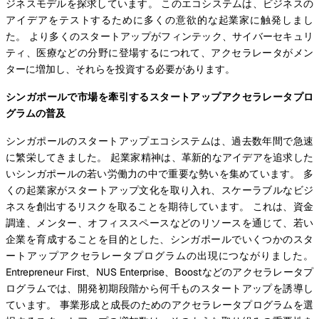
ジネスモデルを探求しています。 このエコシステムは、ビジネスの
アイデアをテストするために多くの意欲的な起業家に触発しまし
た。 より多くのスタートアップがフィンテック、サイバーセキュリ
ティ、医療などの分野に登場するにつれて、アクセラレータがメン
ターに増加し、それらを投資する必要があります。
シンガポールで市場を牽引するスタートアップアクセラレータプロ
グラムの普及
シンガポールのスタートアップエコシステムは、過去数年間で急速
に繁栄してきました。 起業家精神は、革新的なアイデアを追求した
いシンガポールの若い労働力の中で重要な勢いを集めています。 多
くの起業家がスタートアップ文化を取り入れ、スケーラブルなビジ
ネスを創出するリスクを取ることを期待しています。 これは、資金
調達、メンター、オフィススペースなどのリソースを通じて、若い
企業を育成することを目的とした、シンガポールでいくつかのスタ
ートアップアクセラレータプログラムの出現につながりました。
Entrepreneur First、NUS Enterprise、Boostなどのアクセラレータプ
ログラムでは、開発初期段階から何千ものスタートアップを誘導し
ています。 事業形成と成長のためのアクセラレータプログラムを選