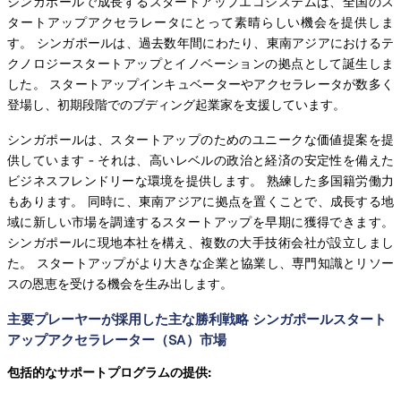
シンガポールで成長するスタートアップエコシステムは、全国のス
タートアップアクセラレータにとって素晴らしい機会を提供しま
す。 シンガポールは、過去数年間にわたり、東南アジアにおけるテ
クノロジースタートアップとイノベーションの拠点として誕生しま
した。 スタートアップインキュベーターやアクセラレータが数多く
登場し、初期段階でのブディング起業家を支援しています。
シンガポールは、スタートアップのためのユニークな価値提案を提
供しています - それは、高いレベルの政治と経済の安定性を備えた
ビジネスフレンドリーな環境を提供します。 熟練した多国籍労働力
もあります。 同時に、東南アジアに拠点を置くことで、成長する地
域に新しい市場を調達するスタートアップを早期に獲得できます。
シンガポールに現地本社を構え、複数の大手技術会社が設立しまし
た。 スタートアップがより大きな企業と協業し、専門知識とリソー
スの恩恵を受ける機会を生み出します。
主要プレーヤーが採用した主な勝利戦略 シンガポールスタート
アップアクセラレーター（SA）市場
包括的なサポートプログラムの提供: