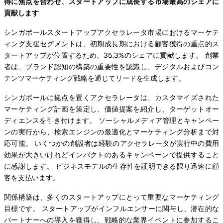
得に焦点を合わせ、スタートアップに成長する市場最高のシェアに
貢献します
シンガポールスタートアップアクセラレータ市場におけるマーケテ
ィング支援セグメントは、初期成長期における顧客獲得の重点的ス
タートアップが位置するため、35.3%のシェアに貢献します。 創業
者は、ブランド認知の構築の重要性を認識し、デジタルおよびコン
テンツマーケティング戦略を通じてリードを生成します。
シンガポールに拠点を置くアクセラレータは、カスタマイズされた
マーケティング計画を策定し、価値提案を紹介し、ターゲットオー
ディエンスを引き付けます。 ソーシャルメディア管理とキャンペー
ンの実行から、検索エンジンの最適化とマーケティング分析まで対
応可能。 いくつかの創設者は経験のアクセラレータが実行中の費用
効果が大きいけれどインパクトのあるキャンペーンで提供すること
に感謝します。 ビジネスモデルの生存性を証明できる限り迅速に顧
客を支払います。
関係構築は、多くのスタートアップにとって重要なマーケティング
目標です。 スタートアップがインフルエンサーに関与し、潜在的な
パートナーへの導入を獲得し、戦略的な業界イベントに参加するこ