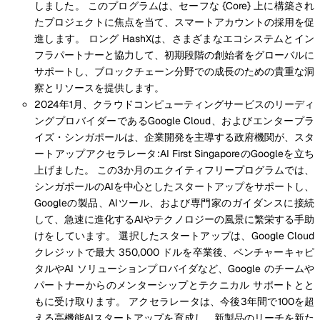
しました。 このプログラムは、セーフな {Core} 上に構築され
たプロジェクトに焦点を当て、スマートアカウントの採用を促
進します。 ロング HashXは、さまざまなエコシステムとイン
フラパートナーと協力して、初期段階の創始者をグローバルに
サポートし、ブロックチェーン分野での成長のための貴重な洞
察とリソースを提供します。
2024年1月、クラウドコンピューティングサービスのリーディ
ングプロバイダーであるGoogle Cloud、およびエンタープラ
イズ・シンガポールは、企業開発を主導する政府機関が、スタ
ートアップアクセラレータ:AI First SingaporeのGoogleを立ち
上げました。 この3か月のエクイティフリープログラムでは、
シンガポールのAIを中心としたスタートアップをサポートし、
Googleの製品、AIツール、および専門家のガイダンスに接続
して、急速に進化するAIやテクノロジーの風景に繁栄する手助
けをしています。 選択したスタートアップは、Google Cloud
クレジットで最大 350,000 ドルを卒業後、ベンチャーキャピ
タルやAI ソリューションプロバイダなど、Google のチームや
パートナーからのメンターシップとテクニカル サポートとと
もに受け取ります。 アクセラレータは、今後3年間で100を超
える高機能AIスタートアップを育成し、新製品のリーチを新た