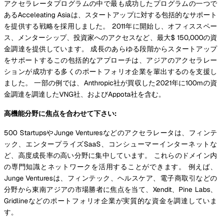
アクセラレータプログラムの中で最も成功したプログラムの一つで
あるAcceleating Asiaは、スタートアップに対する包括的なサポート
を提供する戦略を採用しました。 2011年に開始し、オフィススペー
ス、メンターシップ、投資家へのアクセスなど、最大$ 150,000の資
金調達を提供しています。 成長のあらゆる段階からスタートアップ
をサポートするこの包括的なアプローチは、アジアのアクセラレー
ションが成功する多くのポートフォリオ企業を輩出するのを支援し
ました。 一部の例では、Anthropic社が買収した2021年に100mの資
金調達を調達したVNG社、およびAppota社を含む。
高機能分野に焦点を合わせて下さい:
500 StartupsやJunge Venturesなどのアクセラレータは、フィンテ
ック、エンタープライズSaaS、コンシューマーインターネットな
ど、高度成長率の高い分野に集中しています。 これらのドメイン内
の専門知識とネットワークを活用することができます。 例えば、
Junge Venturesは、フィンテック、ヘルスケア、電子商取引などの
分野から東南アジアの市場勝者に焦点を当て、Xendit、Pine Labs、
Gridlineなどのポートフォリオ企業が実質的な資金を調達していま
す。