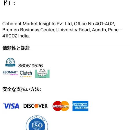
ド）:
Coherent Market Insights Pvt Ltd, Office No 401-402,
Bremen Business Center, University Road, Aundh, Pune –
411007, India.
信頼性と認証
860519526
安全な支払い方法: