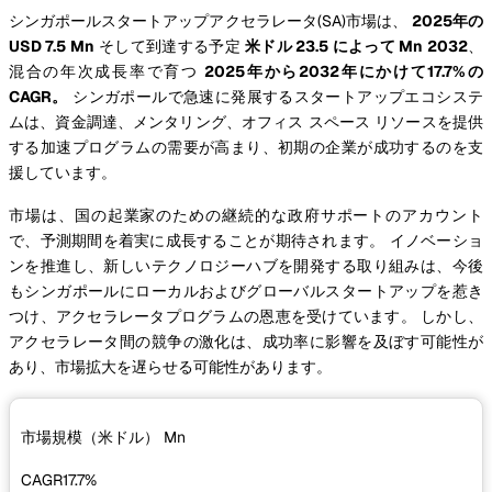
シンガポールスタートアップアクセラレータ(SA)市場は、
2025年の
USD 7.5 Mn
そして到達する予定
米ドル 23.5 によって Mn 2032
、
混合の年次成長率で育つ
2025年から2032年にかけて17.7%の
CAGR。
シンガポールで急速に発展するスタートアップエコシステ
ムは、資金調達、メンタリング、オフィス スペース リソースを提供
する加速プログラムの需要が高まり、初期の企業が成功するのを支
援しています。
市場は、国の起業家のための継続的な政府サポートのアカウント
で、予測期間を着実に成長することが期待されます。 イノベーショ
ンを推進し、新しいテクノロジーハブを開発する取り組みは、今後
もシンガポールにローカルおよびグローバルスタートアップを惹き
つけ、アクセラレータプログラムの恩恵を受けています。 しかし、
アクセラレータ間の競争の激化は、成功率に影響を及ぼす可能性が
あり、市場拡大を遅らせる可能性があります。
市場規模（米ドル）
Mn
CAGR
17.7%