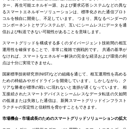
ター、再生可能エネルギー源、および要求応答システムなどの異な
るスマートエネルギーソリューションは、標準化された通信プロト
コルを独自に開発し、不足しています。 つまり、異なるベンダーの
コンポーネントとサブシステムが、互いにシームレスにデータを通
信および転送できない可能性があることを意味します。
スマートグリッドを構成する多くのダイバージェント技術間の相互
運用性を確保することで、非常に複雑で挑戦的です。 共通の基準が
なければ、スマートなエネルギー解決の完全な経済および環境の利
点は十分に実現できません。
国家標準技術研究所(NIST)などの組織を通じて、相互運用性を高める
ための枠組みやガイドラインを開発しています。 しかしながら、ク
リアな勝者が標準の戦いに現れないと進捗が遅くなっています。 相
互接続されたスマートデバイスとシームレスなデータ転送の欠如間
の低速または失敗した通信は、新興スマートグリッドインフラスト
ラクチャの安定性と信頼性を脅かすこともできます。
市場機会 - 市場成長のためのスマートグリッドソリューションの拡大