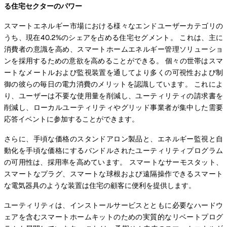
る住宅セクターのパワー
スマートエネルギー市場における様々なエンドユーザーカテゴリの
うち、現在40.2%のシェアを占める住宅セグメント。 これは、主に
消費者の意識を高め、スマートホームエネルギー管理ソリューショ
ンを採用するための意欲を高めることができる。 個々の世帯はスマ
ートなメートルおよび監視装置を通してより多くの可視性および制
御の彼らの毎日の電力消費のメリットを認識しています。 これによ
り、ユーザーは不要な使用量を削減し、ユーティリティの請求書を
削減し、ローカルユーティリティやグリッド事業者が集中した需要
応答イベントに参加することができます。
さらに、手頃な価格のスタンドアロン製品と、エネルギー監視と自
動化を手頃な価格にするバンドルされたユーティリティプログラム
の可用性は、採用率を高めています。 スマートなサーモスタット、
スマートなプラグ、スマートな球根および遠隔操作できるスマート
な電気器具のような装置は住宅の顧客に便利を提供します。
ユーティリティは、インストールサービスとともに必要なハードウ
ェアを含むスマートホームキットのための実質的なリベートプログ