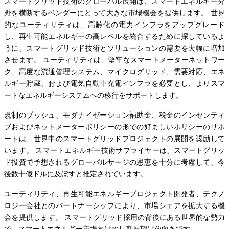
スマートグリッド技術のグローバル展開は、スマートエネルギー分
野を横断するベンダーにとって大きな市場機会を提供します。 世界
的なユーティリティは、高齢化の電力インフラをアップグレード
し、再生可能エネルギーの高レベルを統合するために探しているよ
うに、スマートグリッド技術とソリューションの需要を大幅に増加
させます。 ユーティリティは、堅牢なスマートメーターネットワー
ク、高度な流通管理システム、マイクログリッド、需要対応、エネ
ルギー貯蔵、および電気自動車充電インフラを必要とし、よりスマ
ートなエネルギーシステムへの移行をサポートします。
規制のプッシュ、モダナイゼーション補助金、税金のインセンティ
ブおよびネットメーターポリシーの形での好ましいポリシーのサポ
ートは、世界中のスマートグリッドプロジェクトの展開を奨励して
います。 スマートエネルギー技術サプライヤーは、スマートグリッ
ド投資で予想されるグローバルサージの恩恵を十分に考慮して、今
後数十億ドルに及ぼすと推定されています。
ユーティリティ、再生可能エネルギープロジェクト開発者、テクノ
ロジー会社とのパートナーシップにより、市場シェアを拡大する機
会を提供します。 スマートグリッド採用の背後にある世界的な勢力
で、スマートエネルギー市場向けの長期展望は前向きです。