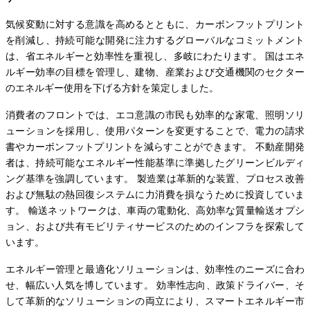
気候変動に対する意識を高めるとともに、カーボンフットプリント
を削減し、持続可能な開発に注力するグローバルなコミットメント
は、省エネルギーと効率性を重視し、多岐にわたります。 国はエネ
ルギー効率の目標を管理し、建物、産業および交通機関のセクター
のエネルギー使用を下げる方針を策定しました。
消費者のフロントでは、エコ意識の市民も効率的な家電、照明ソリ
ューションを採用し、使用パターンを変更することで、電力の請求
書やカーボンフットプリントを減らすことができます。 不動産開発
者は、持続可能なエネルギー性能基準に準拠したグリーンビルディ
ング基準を強調しています。 製造業は革新的な装置、プロセス改善
および無駄の熱回復システムに力消費を損なうために投資していま
す。 輸送ネットワークは、車両の電動化、高効率な質量輸送オプシ
ョン、および共有モビリティサービスのためのインフラを探索して
います。
エネルギー管理と最適化ソリューションは、効率性のニーズに合わ
せ、幅広い人気を博しています。 効率性志向、政策ドライバー、そ
して革新的なソリューションの両立により、スマートエネルギー市