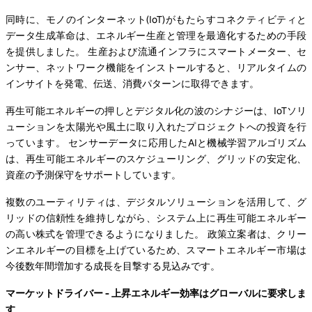
同時に、モノのインターネット(IoT)がもたらすコネクティビティと
データ生成革命は、エネルギー生産と管理を最適化するための手段
を提供しました。 生産および流通インフラにスマートメーター、セ
ンサー、ネットワーク機能をインストールすると、リアルタイムの
インサイトを発電、伝送、消費パターンに取得できます。
再生可能エネルギーの押しとデジタル化の波のシナジーは、IoTソリ
ューションを太陽光や風土に取り入れたプロジェクトへの投資を行
っています。 センサーデータに応用したAIと機械学習アルゴリズム
は、再生可能エネルギーのスケジューリング、グリッドの安定化、
資産の予測保守をサポートしています。
複数のユーティリティは、デジタルソリューションを活用して、グ
リッドの信頼性を維持しながら、システム上に再生可能エネルギー
の高い株式を管理できるようになりました。 政策立案者は、クリー
ンエネルギーの目標を上げているため、スマートエネルギー市場は
今後数年間増加する成長を目撃する見込みです。
マーケットドライバー - 上昇エネルギー効率はグローバルに要求しま
す