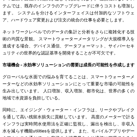
テムでは、既存のインフラのアップグレードに伴うコストも増加し
ます。 システムを分けるインターフェイスは付加的なソフトウェ
ア、ハードウェア変更および注文の統合の仕事を必要とします。
ネットワークレベルでのデータの集計と分析をさらに複雑化する技
術の均質な景観。 スマートウォーターメータリングが大規模導入を
達成する場合、デバイス通信、データフォーマット、サイバーセキ
ュリティの世界的な認証基準を開発することが不可欠です。
市場機会 - 水効率ソリューションの需要は成長の可能性を作成します
グローバルな水面での悩みを育てることは、スマートウォーターメ
ーターなどの水効率ソリューションにとって重要な市場の可能性を
生み出しています。 人口増加、収入増加、都市化は、世界の多くの
地域で水資源を負担している。
同時に、エイジング・ウォーター・インフラは、リークやブレイク
を通して高い残留水損失に貢献しています。 高度のメーターで計る
インフラは実時間水使用法を正確に監視し、漏出を検出し、非収入
水を減らす機能utilitiesを提供します。 また、モバイルアプリやデー