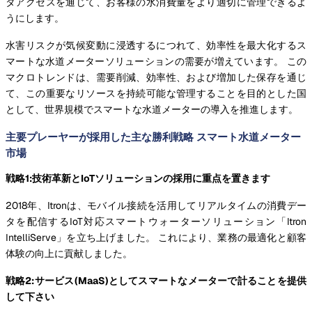
タアクセスを通じて、お客様の水消費量をより適切に管理できるよ
うにします。
水害リスクが気候変動に浸透するにつれて、効率性を最大化するス
マートな水道メーターソリューションの需要が増えています。 この
マクロトレンドは、需要削減、効率性、および増加した保存を通じ
て、この重要なリソースを持続可能な管理することを目的とした国
として、世界規模でスマートな水道メーターの導入を推進します。
主要プレーヤーが採用した主な勝利戦略 スマート水道メーター
市場
戦略1:技術革新とIoTソリューションの採用に重点を置きます
2018年、Itronは、モバイル接続を活用してリアルタイムの消費デー
タを配信するIoT対応スマートウォーターソリューション「Itron
IntelliServe」を立ち上げました。 これにより、業務の最適化と顧客
体験の向上に貢献しました。
戦略2:サービス(MaaS)としてスマートなメーターで計ることを提供
して下さい