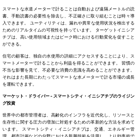
スマートな水道メーターで計ることは自動および遠隔メートルの読
書、手動読書の必要性を除去し、不正確さに取り組むことは時々導
入できます。 ユーティリティは、漏れや異常な使用状況を検出する
ためのリアルタイムの可視性を持っています。 ターゲットイニシア
チブは、高い使用領域またはピーク時における行動変化を促すこと
ができる。
住宅の顧客は、独自の水使用の詳細にアクセスすることにより、ス
マートメーターで計ることから利益を得ることができます。 習慣の
不当な影響を見て、不必要な消費の意識を高めることができます。
それはまた長期にわたってスマートな水メーターで計る市場の成長
を運転できます。
マーケット・ドライバー - スマートシティ・イニシアチブのライジン
グ投資
世界中の都市管理者は、高齢化のインフラを近代化し、リソースと
生存性に関する圧力の増加に対処するための革新的な方法を求めて
います。 スマートシティ・イニシアチブは、交通、エネルギー管
理、都市計画などの分野における新興技術を活用し、より効率的で