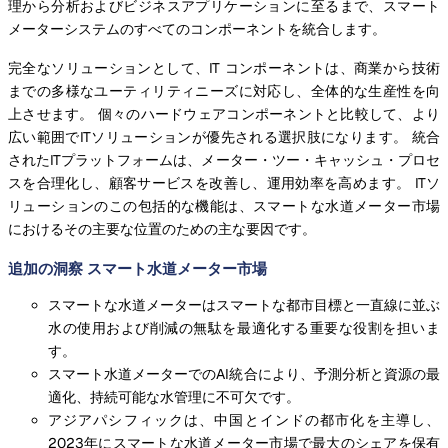
理から分析およびビジネスアプリケーションに至るまで、スマート
メーターシステムのすべてのコンポーネントを統合します。
完全なソリューションとして、IT コンポーネントは、商業から技術
までの多様なユーティリティニーズに対応し、全体的な生産性を向
上させます。 個々のハードウェアコンポーネントと比較して、より
広い範囲でITソリューションが優先される選択肢になります。 統合
されたITプラットフォームは、メーター・ツー・キャッシュ・プロセ
スを合理化し、顧客サービスを改善し、運用効率を高めます。 ITソ
リューションのこの包括的な機能は、スマートな水道メーター市場
におけるその主要な位置のための主な要因です。
追加の洞察 スマート水道メーター市場
スマートな水道メーターはスマートな都市目標と一直線に並ぶ
水の使用および削減の無駄を最適化する重要な役割を担いま
す。
スマート水道メーターでのAI統合により、予測分析と資源の最
適化、持続可能な水管理に不可欠です。
アジアパシフィックは、中国とインドの都市化を主導し、
2023年にスマートな水道メーター市場で最大のシェアを保有