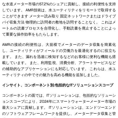
な水道メーター市場の57.2%のシェアに貢献し、接続の利便性を支持
しています。 AMR技術は、水ユーティリティをリモートで取得する
ことができます メーター読み取り 固定ネットワークまたはドライブ
バイ収集方法 物理的に訪問者の敷地を訪問することなく。 これはメ
ートルの読書プロセスを合理化し、手動読書を廃止することによっ
て重要な操作効率をもたらします。
AMRの接続の利便性は、大規模でメーターのデータ収集を簡素化
し、ユーティリティがフィールドの労働力を最適化するのに役立ち
ます。 また、漏れを迅速に検知するなどのお客様に便利な機能も搭
載しています。 また、利用監視、消費分析、アラートサービスなど
の補助的なアプリケーションにも対応しています。 これらは、水ユ
ーティリティの中でその魅力を高める機能を追加しました。
インサイト、コンポーネント別:包括的なITソリューションスコープ
コンポーネントの面では、ITソリューションは、包括的なソリューシ
ョンスコープにより、2024年にスマートウォーターメーター市場の
最大シェアに貢献します。 ITソリューションは、エンドツーエンド
のソフトウェアフレームワークを提供し、メーターデータ収集と管