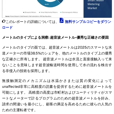
このレポートの詳細については、
無料サンプルコピーをダウン
ロード
メートルのタイプによる洞察: 超音波メートル-優秀な正確さの要因
メートルのタイプの面では、超音波メートルは2025のスマートな水
道メーターの市場38.5%のシェアを、他のメートルのタイプ上の優秀
な正確さに所有します。 超音波メートルは水流と直接接触入って来
ないことを意味します超音波輸送時間を使用して水の流れを検出す
る非侵入の技術を採用します。
無接触測定のメカニズムは水温かさまたは質の変化によって
unaffected非常に高精度の読書を提供するために超音波メートルを
可能にします。 高精度の高度は市町村およびユーティリティがスマ
ートなメーターで計るプログラムのための超音波メートルを好み、
請求の間違いを最小にし、顧客の満足を高めるために彼らの人気の
ための主運転者です。