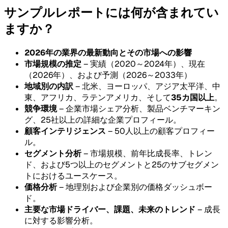
サンプルレポートには何が含まれてい
ますか？
2026年の業界の最新動向とその市場への影響
市場規模の推定
– 実績（2020～2024年）、現在
（2026年）、および予測（2026～2033年）
地域別の内訳
– 北米、ヨーロッパ、アジア太平洋、中
東、アフリカ、ラテンアメリカ、そして
35カ国以上
。
競争環境
– 企業市場シェア分析、製品ベンチマーキン
グ、25社以上の詳細な企業プロフィール。
顧客インテリジェンス
– 50人以上の顧客プロフィー
ル。
セグメント分析
– 市場規模、前年比成長率、トレン
ド、および5つ以上のセグメントと25のサブセグメン
トにおけるユースケース。
価格分析
– 地理別および企業別の価格ダッシュボー
ド。
主要な市場ドライバー、課題、未来のトレンド
– 成長
に対する影響分析。