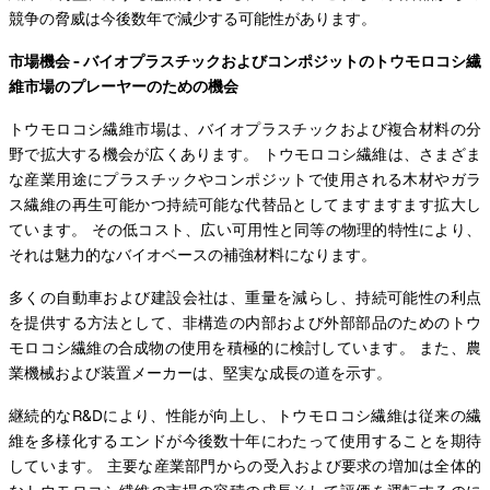
競争の脅威は今後数年で減少する可能性があります。
市場機会 - バイオプラスチックおよびコンポジットのトウモロコシ繊
維市場のプレーヤーのための機会
トウモロコシ繊維市場は、バイオプラスチックおよび複合材料の分
野で拡大する機会が広くあります。 トウモロコシ繊維は、さまざま
な産業用途にプラスチックやコンポジットで使用される木材やガラ
ス繊維の再生可能かつ持続可能な代替品としてますますます拡大し
ています。 その低コスト、広い可用性と同等の物理的特性により、
それは魅力的なバイオベースの補強材料になります。
多くの自動車および建設会社は、重量を減らし、持続可能性の利点
を提供する方法として、非構造の内部および外部部品のためのトウ
モロコシ繊維の合成物の使用を積極的に検討しています。 また、農
業機械および装置メーカーは、堅実な成長の道を示す。
継続的なR&Dにより、性能が向上し、トウモロコシ繊維は従来の繊
維を多様化するエンドが今後数十年にわたって使用することを期待
しています。 主要な産業部門からの受入および要求の増加は全体的