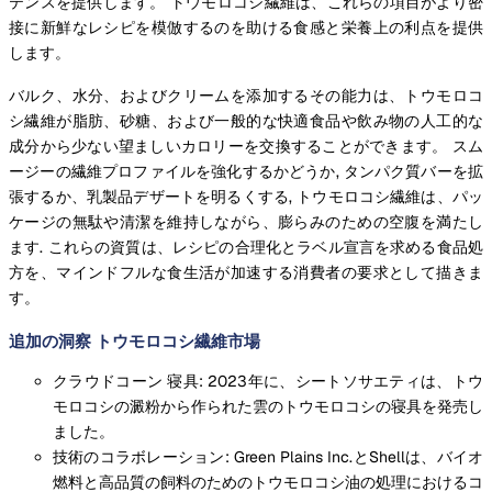
テンスを提供します。 トウモロコシ繊維は、これらの項目がより密
接に新鮮なレシピを模倣するのを助ける食感と栄養上の利点を提供
します。
バルク、水分、およびクリームを添加するその能力は、トウモロコ
シ繊維が脂肪、砂糖、および一般的な快適食品や飲み物の人工的な
成分から少ない望ましいカロリーを交換することができます。 スム
ージーの繊維プロファイルを強化するかどうか, タンパク質バーを拡
張するか、乳製品デザートを明るくする, トウモロコシ繊維は、パッ
ケージの無駄や清潔を維持しながら、膨らみのための空腹を満たし
ます. これらの資質は、レシピの合理化とラベル宣言を求める食品処
方を、マインドフルな食生活が加速する消費者の要求として描きま
す。
追加の洞察 トウモロコシ繊維市場
クラウドコーン 寝具: 2023年に、シートソサエティは、トウ
モロコシの澱粉から作られた雲のトウモロコシの寝具を発売し
ました。
技術のコラボレーション: Green Plains Inc.とShellは、バイオ
燃料と高品質の飼料のためのトウモロコシ油の処理におけるコ