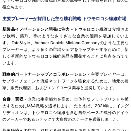
なトウモロコシ繊維の市場の容積の成長そして評価を運転するのに
役立ちます。
主要プレーヤーが採用した主な勝利戦略 トウモロコシ繊維市場
新製品イノベーションと開発に注力
- トウモロコシ繊維は食糧およ
び飲料、薬剤、等のようなさまざまな企業の適用を増加していま
す。 Tate&Lyle、Archaer Daniels Midland Companyのような主要な
プレーヤーは、より多くの市場シェアをキャプチャするために、新
しく革新的なトウモロコシ繊維製品を開発することに焦点を当てて
います。
戦略的パートナーシップとコラボレーション
- 主要プレイヤーは、
サプライチェーンと流通ネットワークを強化するために、地元の農
家、販売代理店、およびエンドユース業界と提携しています。
合併・買収
- 企業は生産能力を高め、全体的なフットプリントを拡
大するためにM&A戦略を追求します。 たとえば、2021年に、イング
リディオンは、トウモロコシ繊維を含む自然ベースの成分のドイツ
のメーカーであるカテックで大多数のステークを獲得しました。
新興経済への注力
- 成長する健康意識と所得水準で、トウモロコシ