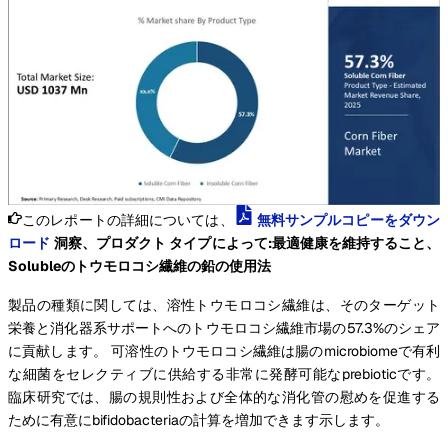
このレポートの詳細については、
無料サンプルコピーをダウン
ロード
洞察、プロダクト タイプによって:最適健康を維持すること、
Solubleのトウモロコシ繊維の鉛の使用法
製品の種類に関しては、溶性トウモロコシ繊維は、そのターゲット
栄養と消化器系サポートへのトウモロコシ繊維市場の57.3%のシェア
に貢献します。 可溶性のトウモロコシ繊維は腸のmicrobiomeで有利
な細菌をセレクティブに供給する非常に発酵可能なprebioticです。
臨床研究では、腸の規則性および全体的な消化管の慰めを促進する
ために有意にbifidobacteriaの計算を増加できます示します。