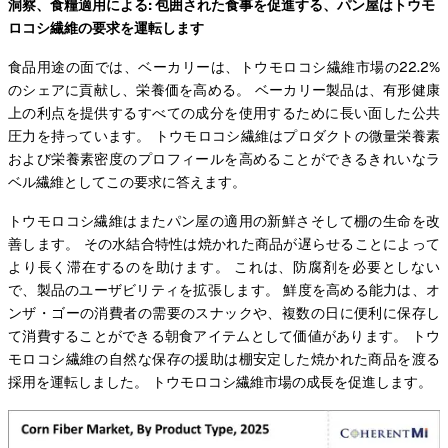
洞察、食糧適用による: 包囲された食事を促進する、パン屋はトウモ
ロコシ繊維の要求を運転します
食品用途の面では、ベーカリーは、トウモロコシ繊維市場の22.2%
のシェアに貢献し、栄養価を高める。 ベーカリー製品は、有形健康
上の利点を提供するすべての成分を使用するために長い面した公共
圧力を持っています。 トウモロコシ繊維はプロダクトの微量栄養素
および栄養素密度のプロフィールを高めることができるきれいなラ
ベル繊維としてこの要求に答えます。
トウモロコシ繊維はまたパン屋の適用の新鮮さそして棚の生命を改
善します。 その水結合特性は焼かれた商品が遅らせることによって
より長く滞在するのを助けます。 これは、防腐剤を必要としない
で、製品のユーザビリティを拡張します。 鮮度を高める能力は、オ
ンザ・ゴーの消費者の需要のスナックや、複数の日に便利に保存し
て消費することができる朝食アイテムとして価値があります。 トウ
モロコシ繊維の自然な保存の援助は棚安定した焼かれた商品を渡る
採用を運転しました。 トウモロコシ繊維市場の成長を促進します。