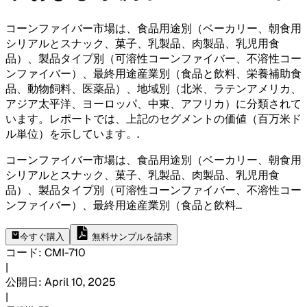
コーンファイバー市場は、食品用途別（ベーカリー、朝食用
シリアルとスナック、菓子、乳製品、肉製品、乳児用食
品）、製品タイプ別（可溶性コーンファイバー、不溶性コー
ンファイバー）、最終用途産業別（食品と飲料、栄養補助食
品、動物飼料、医薬品）、地域別（北米、ラテンアメリカ、
アジア太平洋、ヨーロッパ、中東、アフリカ）に分類されて
います。レポートでは、上記のセグメントの価値（百万米ド
ル単位）を示しています。
.
コーンファイバー市場は、食品用途別（ベーカリー、朝食用
シリアルとスナック、菓子、乳製品、肉製品、乳児用食
品）、製品タイプ別（可溶性コーンファイバー、不溶性コー
ンファイバー）、最終用途産業別（食品と飲料
...
今すぐ購入
無料サンプルを請求
コード
:
CMI-
710
|
公開日
:
April 10, 2025
|