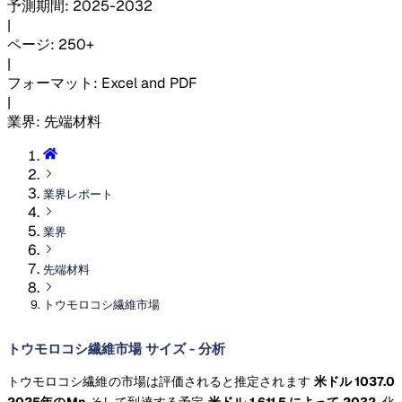
予測期間
:
2025-2032
|
ページ
:
250+
|
フォーマット
:
Excel and PDF
|
業界
:
先端材料
業界レポート
業界
先端材料
トウモロコシ繊維市場
トウモロコシ繊維市場 サイズ - 分析
トウモロコシ繊維の市場は評価されると推定されます
米ドル 1037.0
2025年のMn
そして到達する予定
米ドル 1,611.5 によって 2032.
化