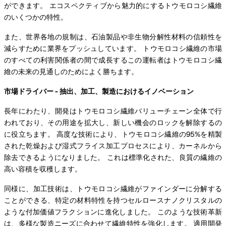
ができます。 エコスペクティブから魅力的にするトウモロコシ繊維
のいくつかの特性。
また、世界各地の規制は、石油製品や非生物分解性材料の信頼性を
減らすために業界をプッシュしています。 トウモロコシ繊維の市場
のすべての利害関係者の間で成長するこの運転者はトウモロコシ繊
維の未来の見通しのためによく勝ちます。
市場ドライバー - 抽出、加工、製造におけるイノベーション
長年にわたり、開発はトウモロコシ繊維バリューチェーン全体で行
われており、その用途を拡大し、新しい機会のロックを解除するの
に役立ちます。 高度な技術により、トウモロコシ繊維の95%を精製
された乾燥および湿式フライス加工プロセスにより、カーネルから
除去できるようになりました。 これは標準化された、良質の繊維の
高い容積を収穫します。
同様に、加工技術は、トウモロコシ繊維がファインダーに分解する
ことができる、特定の材料特性を持つセルロースナノクリスタルの
ような付加価値フラクションに進化しました。 このような技術革新
は、多様な製造ニーズに合わせて繊維特性を強化します。 適用開発