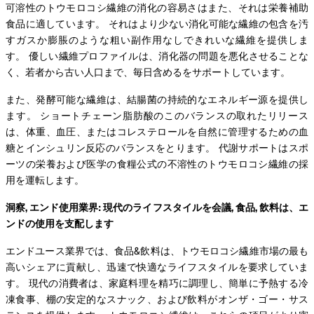
可溶性のトウモロコシ繊維の消化の容易さはまた、それは栄養補助
食品に適しています。 それはより少ない消化可能な繊維の包含を汚
すガスか膨脹のような粗い副作用なしできれいな繊維を提供しま
す。 優しい繊維プロファイルは、消化器の問題を悪化させることな
く、若者から古い人口まで、毎日含めるをサポートしています。
また、発酵可能な繊維は、結腸菌の持続的なエネルギー源を提供し
ます。 ショートチェーン脂肪酸のこのバランスの取れたリリース
は、体重、血圧、またはコレステロールを自然に管理するための血
糖とインシュリン反応のバランスをとります。 代謝サポートはスポ
ーツの栄養および医学の食糧公式の不溶性のトウモロコシ繊維の採
用を運転します。
洞察, エンド使用業界: 現代のライフスタイルを会議, 食品, 飲料は、エ
ンドの使用を支配します
エンドユース業界では、食品&飲料は、トウモロコシ繊維市場の最も
高いシェアに貢献し、迅速で快適なライフスタイルを要求していま
す。 現代の消費者は、家庭料理を精巧に調理し、簡単に予熱する冷
凍食事、棚の安定的なスナック、および飲料がオンザ・ゴー・サス