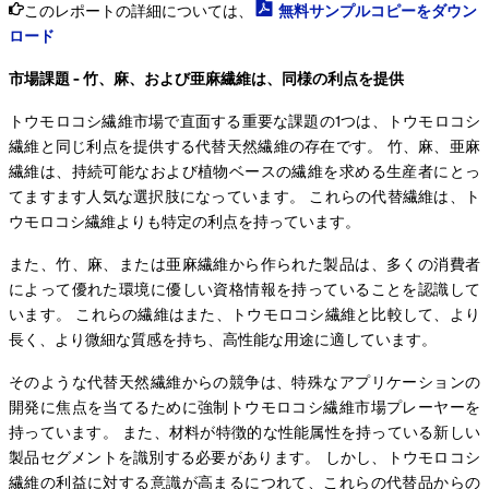
このレポートの詳細については、
無料サンプルコピーをダウン
ロード
市場課題 - 竹、麻、および亜麻繊維は、同様の利点を提供
トウモロコシ繊維市場で直面する重要な課題の1つは、トウモロコシ
繊維と同じ利点を提供する代替天然繊維の存在です。 竹、麻、亜麻
繊維は、持続可能なおよび植物ベースの繊維を求める生産者にとっ
てますます人気な選択肢になっています。 これらの代替繊維は、ト
ウモロコシ繊維よりも特定の利点を持っています。
また、竹、麻、または亜麻繊維から作られた製品は、多くの消費者
によって優れた環境に優しい資格情報を持っていることを認識して
います。 これらの繊維はまた、トウモロコシ繊維と比較して、より
長く、より微細な質感を持ち、高性能な用途に適しています。
そのような代替天然繊維からの競争は、特殊なアプリケーションの
開発に焦点を当てるために強制トウモロコシ繊維市場プレーヤーを
持っています。 また、材料が特徴的な性能属性を持っている新しい
製品セグメントを識別する必要があります。 しかし、トウモロコシ
繊維の利益に対する意識が高まるにつれて、これらの代替品からの