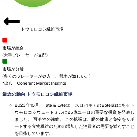
トウモロコシ繊維市場
市場が統合
(
大手プレーヤーが支配
)
市場が分散
(
多くのプレーヤーが参入し、競争が激しい。
)
*出典：Coherent Market Insights
最近の動向 トウモロコシ繊維市場
2023年10月、Tate & Lyleは、スロバキアのBolerázにあるト
ウモロコシウェットミルに25億ユーロの重要な投資を発表し
ました。 可溶性の繊維。 この拡張は、腸の健康と免疫をサポ
ートする食物繊維のための増加した消費者の需要を満たすこと
を目指しています。