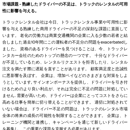
市場課題 - 熟練したドライバーの不足は、トラックのレンタルの可用
性に影響を与える。
トラックレンタル会社は今日、トラックレンタル事業や可用性に影
響を与える熟練した商用ドライバーの不足の深刻な課題に直面して
います。 老化の労働力は商業交通機関の企業に入る少数の若者と結
合しました過去10年間にこの運転者の不足分の問題をexacerbatedし
ました。 資格のあるドライバーを見つけることは、今、トラックレ
ンタカー会社のためのトップの懸念の一つです。 十分なドライバー
が不足しているため、レンタルリクエストを拒否したり、レンタル
注文を満たす際に遅延を直すことがあります。 顧客満足度と忠誠性
に悪影響を及ぼす。 企業は、増加ペイなどのさまざまな対策をしよ
うとしています, サインオンボーナスを提供し、ドライバーを引き付
けるためのより良い利点が、それは完全に不足の問題に対処してい
ません. 需要が高いため、ドライバーは企業にとってコストをさらに
高める仕事を簡単に切り替えることができます。 適切に対処されて
いない場合は、ドライバー不足の問題は、トラックのレンタル市場
全体の将来の成長の可能性を制限することができます。 企業は、ト
レーニング機関と連携し、キャンペーンを通じて新しいドライバー
を募集し、この重要な課題を克服する必要があります。