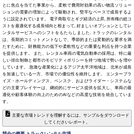
とに焦点を当てた事業から、柔軟で費用対効果の高い物流ソリュー
ションの需要の増加によって駆動され、堅牢なペースで成長するよ
うに設定されています。 電子商取引とギグ経済の上昇, 所有権の総コ
ストを最適化する成長傾向と相まって, 好ましいオプションとしてレ
ンタルサービスへのシフトをもたらしました. トラックのレンタル
は、長期的コミットメントなしで、季節的または変動的な要求を満
たすために、財務能力の低下や柔軟性などの重要な利点を持つ企業
を提供します。 また、レンタル車両の電気自動車の採用は、特に厳
しい排出制御と都市のモビリティポリシーを持つ地域で勢いを増や
しています。 急激な産業化によるアジア太平洋地域は、北米が成長
を加速している一方、市場での優位性を維持します。 エンタープラ
イズ・ホールディングス、ペンスク、およびライダー・システムな
どの主要プレイヤーは、継続的にサービス提供を拡大し、車両の最
適化や顧客体験の向上のためのAIなどの高度な技術を統合していま
す。
主要な市場トレンドを理解するには、サンプルをダウンロード
してくださいレポート。
競合の概要 トラックレンタル市場