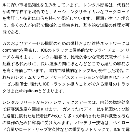
ルに深い市場熟知性を生み出しています。 レンタル顧客は、代替品
が現在存在する場合でも、ミッションクリティカルなワークロード
を実証した技術に自信を持って委託しています。 問題が生じた場合
は、多くの人が内部で機械的に整備され、基本的な道路の修理が可
能である。
ガスおよびディーゼル機関のための燃料および維持ネットワークは
continentを毛布し、ICEのトラックに侵略的なサプライ チェーン リ
ーチを与えます。 レンタル顧客は、比較的希少な電気充電サイトを
配置する代わりに、長い運搬の間にほとんどどこでも給油の容易さ
を高く評価しています。 道路で機械的なトラブルが発生した場合, こ
れらのシステムサラウンドサービスステーションで訓練されたディ
ーゼル整備士. 壊れたICEトラックを扱うことができる牽引のトラッ
クはまたubiquitousとどまります。
レンタルフリートからのテレマティクスデータは、内部の燃焼効率
で顧客満足度を回復させます。 ガスまたはディーゼル範囲および給
油速度に慣れた運転者はEVsのより多くの制約された操作変数を彼ら
の操作のために容易に受け入れます。 バッテリー技術は、ペイロー
ド容量やロードトリップ耐久性などの重要なメトリックで、ICE で電