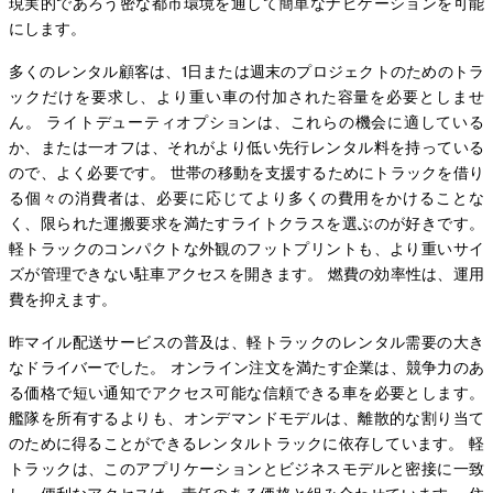
現実的であろう密な都市環境を通して簡単なナビゲーションを可能
にします。
多くのレンタル顧客は、1日または週末のプロジェクトのためのトラ
ックだけを要求し、より重い車の付加された容量を必要としませ
ん。 ライトデューティオプションは、これらの機会に適している
か、または一オフは、それがより低い先行レンタル料を持っている
ので、よく必要です。 世帯の移動を支援するためにトラックを借り
る個々の消費者は、必要に応じてより多くの費用をかけることな
く、限られた運搬要求を満たすライトクラスを選ぶのが好きです。
軽トラックのコンパクトな外観のフットプリントも、より重いサイ
ズが管理できない駐車アクセスを開きます。 燃費の効率性は、運用
費を抑えます。
昨マイル配送サービスの普及は、軽トラックのレンタル需要の大き
なドライバーでした。 オンライン注文を満たす企業は、競争力のあ
る価格で短い通知でアクセス可能な信頼できる車を必要とします。
艦隊を所有するよりも、オンデマンドモデルは、離散的な割り当て
のために得ることができるレンタルトラックに依存しています。 軽
トラックは、このアプリケーションとビジネスモデルと密接に一致