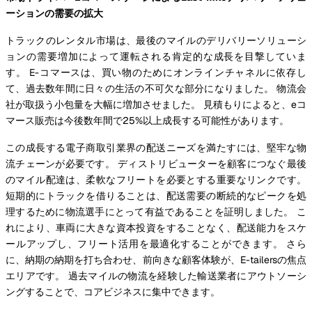
ーションの需要の拡大
トラックのレンタル市場は、最後のマイルのデリバリーソリューシ
ョンの需要増加によって運転される肯定的な成長を目撃していま
す。 E-コマースは、買い物のためにオンラインチャネルに依存し
て、過去数年間に日々の生活の不可欠な部分になりました。 物流会
社が取扱う小包量を大幅に増加させました。 見積もりによると、eコ
マース販売は今後数年間で25%以上成長する可能性があります。
この成長する電子商取引業界の配送ニーズを満たすには、堅牢な物
流チェーンが必要です。 ディストリビューターを顧客につなぐ最後
のマイル配達は、柔軟なフリートを必要とする重要なリンクです。
短期的にトラックを借りることは、配送需要の断続的なピークを処
理するために物流選手にとって有益であることを証明しました。 こ
れにより、車両に大きな資本投資をすることなく、配送能力をスケ
ールアップし、フリート活用を最適化することができます。 さら
に、納期の納期を打ち合わせ、前向きな顧客体験が、E-tailersの焦点
エリアです。 過去マイルの物流を経験した輸送業者にアウトソーシ
ングすることで、コアビジネスに集中できます。