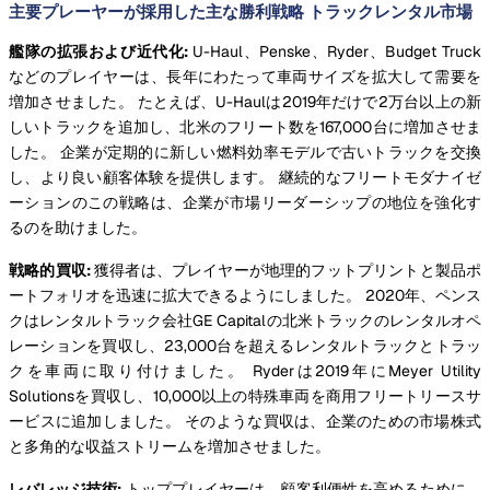
主要プレーヤーが採用した主な勝利戦略 トラックレンタル市場
艦隊の拡張および近代化:
U-Haul、Penske、Ryder、Budget Truck
などのプレイヤーは、長年にわたって車両サイズを拡大して需要を
増加させました。 たとえば、U-Haulは2019年だけで2万台以上の新
しいトラックを追加し、北米のフリート数を167,000台に増加させま
した。 企業が定期的に新しい燃料効率モデルで古いトラックを交換
し、より良い顧客体験を提供します。 継続的なフリートモダナイゼ
ーションのこの戦略は、企業が市場リーダーシップの地位を強化す
るのを助けました。
戦略的買収:
獲得者は、プレイヤーが地理的フットプリントと製品ポ
ートフォリオを迅速に拡大できるようにしました。 2020年、ペンス
クはレンタルトラック会社GE Capitalの北米トラックのレンタルオペ
レーションを買収し、23,000台を超えるレンタルトラックとトラッ
クを車両に取り付けました。 Ryderは2019年にMeyer Utility
Solutionsを買収し、10,000以上の特殊車両を商用フリートリースサ
ービスに追加しました。 そのような買収は、企業のための市場株式
と多角的な収益ストリームを増加させました。
レバレッジ技術:
トッププレイヤーは、顧客利便性を高めるために、