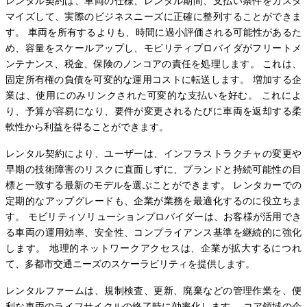
レンタル契約は、車両の仕様、レンタル期間、支払い条件をカスタ
マイズして、実際のビジネスニーズに正確に整列することができま
す。 車両を所有するよりも、時間に過小評価される可能性があるた
め、容量をスケールアップし、モビリティプロバイダがフリートメ
ンテナンス、税金、保険のノンコアの責任を処理します。 これは、
固定所有権の負債を可変的な運用コストに転送します。 増加する企
業は、使用にのみリンクされた可変的な支払いを好む。 これによ
り、予算が容易になり、要件が変更されるたびに車両を返却する柔
軟性から利益を得ることができます。
レンタル契約により、ユーザーは、インフラストラクチャの変更や
早期の技術障害のリスクに直面しずに、ブランドと持続可能性の目
標と一致する最新のモデルを選ぶことができます。 レンタカーでの
定期的なアップグレードも、企業が業務を最適化するのに役立ちま
す。 モビリティソリューションプロバイダーは、お客様が活用でき
る車両の運用効率、安全性、コンプライアンス基準を継続的に強化
します。 地理的ネットワークアクセスは、企業が拡大するにつれ
て、多都市交通ニーズのスケーラビリティを提供します。
レンタルファームは、規制検査、更新、廃棄などの管理作業を、便
利な車両のライフサイクルの終了時に効率化します。 コア領域の企