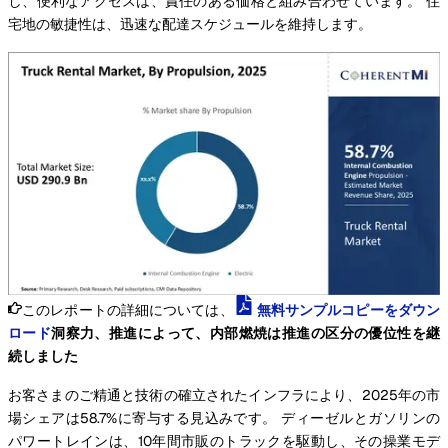
し、便利なアクセスは、責任のある価格と組み合わせています。 住
宅地の敏捷性は、迅速な配達スケジュールを維持します。
このレポートの詳細については、
無料サンプルコピーをダウン
ロード
洞察力、推進によって、内部燃焼は推進の区分の優位性を継
続しました
お客さまのご精通と技術の確立されたインフラにより、2025年の市
場シェアは58.7%に寄与する見込みです。 ディーゼルとガソリンの
パワートレインは、10年間市販のトラックを駆動し、その操業モデ