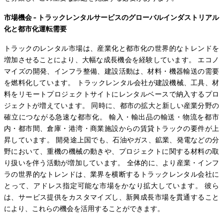
市場機会 - トラックレンタルサービスのグローバルインダストリアル
化と都市化運転需要
トラックのレンタル市場は、産業化と都市化の世界的なトレンドを
増加させることにより、大幅な成長機会を経験しています。 エコノ
マイズの開発、インフラ整備、建設活動は、材料・機器輸送の需要
を燃料化しています。 トラックレンタル会社が建設機械、工具、材
料をリモートプロジェクトサイトにレンタルベースで納入するプロ
ジェクトが増えています。 同時に、都市の拡大と新しい産業分野の
確立につながる急速な都市化。 輸入・輸出品の輸送・物流を都市
内・都市間、倉庫・港湾・商業施設からの賃貸トラックの要件が上
昇しています。 開発途上国でも、石油やガス、鉱業、発電などの分
野において、重機の機械の動きや、プロジェクトに関する材料の取
り扱いを伴う活動が増加しています。 全体的に、より産業・インフ
ラの世界的なトレンドは、業界を横断するトラックレンタル会社に
とって、アドレス指定可能な市場をかなり拡大しています。 彼ら
は、サービス提供をカスタマイズし、新興成長市場を貫通すること
により、これらの機会を活用することができます。