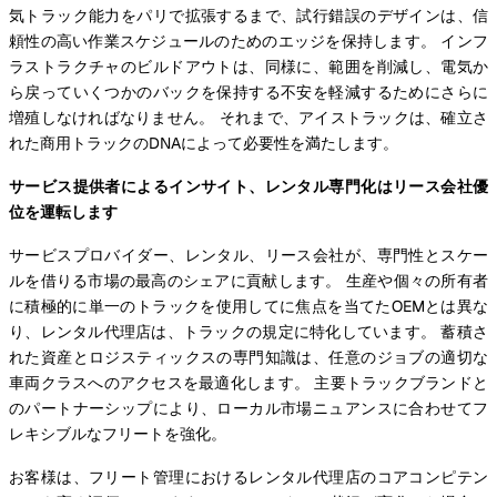
気トラック能力をパリで拡張するまで、試行錯誤のデザインは、信
頼性の高い作業スケジュールのためのエッジを保持します。 インフ
ラストラクチャのビルドアウトは、同様に、範囲を削減し、電気か
ら戻っていくつかのバックを保持する不安を軽減するためにさらに
増殖しなければなりません。 それまで、アイストラックは、確立さ
れた商用トラックのDNAによって必要性を満たします。
サービス提供者によるインサイト、レンタル専門化はリース会社優
位を運転します
サービスプロバイダー、レンタル、リース会社が、専門性とスケー
ルを借りる市場の最高のシェアに貢献します。 生産や個々の所有者
に積極的に単一のトラックを使用してに焦点を当てたOEMとは異な
り、レンタル代理店は、トラックの規定に特化しています。 蓄積さ
れた資産とロジスティックスの専門知識は、任意のジョブの適切な
車両クラスへのアクセスを最適化します。 主要トラックブランドと
のパートナーシップにより、ローカル市場ニュアンスに合わせてフ
レキシブルなフリートを強化。
お客様は、フリート管理におけるレンタル代理店のコアコンピテン