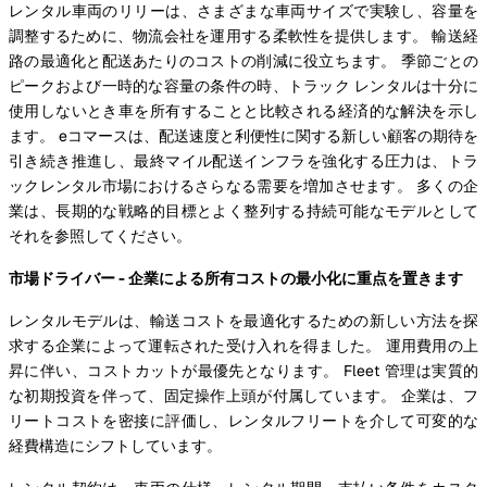
レンタル車両のリリーは、さまざまな車両サイズで実験し、容量を
調整するために、物流会社を運用する柔軟性を提供します。 輸送経
路の最適化と配送あたりのコストの削減に役立ちます。 季節ごとの
ピークおよび一時的な容量の条件の時、トラック レンタルは十分に
使用しないとき車を所有することと比較される経済的な解決を示し
ます。 eコマースは、配送速度と利便性に関する新しい顧客の期待を
引き続き推進し、最終マイル配送インフラを強化する圧力は、トラ
ックレンタル市場におけるさらなる需要を増加させます。 多くの企
業は、長期的な戦略的目標とよく整列する持続可能なモデルとして
それを参照してください。
市場ドライバー - 企業による所有コストの最小化に重点を置きます
レンタルモデルは、輸送コストを最適化するための新しい方法を探
求する企業によって運転された受け入れを得ました。 運用費用の上
昇に伴い、コストカットが最優先となります。 Fleet 管理は実質的
な初期投資を伴って、固定操作上頭が付属しています。 企業は、フ
リートコストを密接に評価し、レンタルフリートを介して可変的な
経費構造にシフトしています。