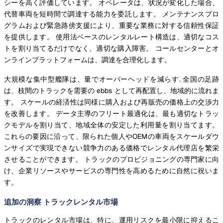
シーを高く評価しています。 オペレータは、状況が変化した場合、
代替車両を短時間で調達する能力を委託します。 メンテナンスプロ
グラムおよび緊急路傍支援により、重要な業務に対する信頼性保証
を提供します。 使用法ベースのレンタルレート構造は、適切なコス
トを割り当てるだけでなく、適切な購入障害。 コールセンターとオ
ンラインプラットフォームは、調達を合理化します。
大規模な集中型艦隊は、量でオーバーヘッドを減らす. 全国の足跡
は、枝間のトラックを需要の ebbs として再配置し、地域的に流れま
す。 スケールの経済性は同様に購入および再販売の価格上の交渉力
を改善します。 データ主導のフリート最適化は、最も適切なトラッ
クモデルを割り当て、地域全体の安定した利用量を割り当てます。
これらの要因に沿って、限られた個人やOEMの車両をスケールダウ
ンサイズで実現できない競争力のある価格でレンタル代理店を繁栄
させることができます。 トラックのプロビジョニングの専門家に向
け、企業リソースやサービスの専門性を高めるために自然に祝いま
す。
追加の洞察 トラックレンタル市場
トラックのレンタル市場は、特に、運用リスクを最小限に抑えるこ