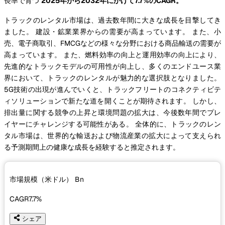
長率で育つ
2025年から2032年にかけて7.7%のCAGR。
トラックのレンタル市場は、過去数年間に大きな成長を目撃してき
ました。 建設・鉱業業界からの需要が高まっています。 また、小
売、電子商取引、FMCGなどの様々な分野における商品輸送の需要が
高まっています。 また、燃料効率の向上と運用効率の向上により、
先進的なトラックモデルの可用性が向上し、多くのエンドユース業
界において、トラックのレンタルが魅力的な選択肢となりました。
5G技術の出現が進んでいくと、トラックフリートのコネクティビテ
ィソリューションで新たな道を開くことが期待されます。 しかし、
排出量に関する競争の上昇と環境問題の拡大は、今後数年間でプレ
イヤーにチャレンジする可能性がある。 全体的に、トラックのレン
タル市場は、世界的な輸送および物流産業の拡大によって支えられ
る予測期間上の健康な成長を経験すると推定されます。
市場規模（米ドル）
Bn
CAGR
7.7%
シェア