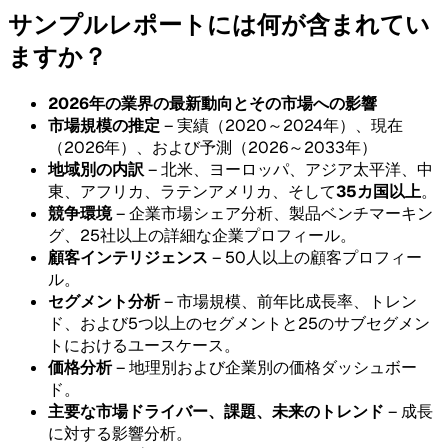
サンプルレポートには何が含まれてい
ますか？
2026年の業界の最新動向とその市場への影響
市場規模の推定
– 実績（2020～2024年）、現在
（2026年）、および予測（2026～2033年）
地域別の内訳
– 北米、ヨーロッパ、アジア太平洋、中
東、アフリカ、ラテンアメリカ、そして
35カ国以上
。
競争環境
– 企業市場シェア分析、製品ベンチマーキン
グ、25社以上の詳細な企業プロフィール。
顧客インテリジェンス
– 50人以上の顧客プロフィー
ル。
セグメント分析
– 市場規模、前年比成長率、トレン
ド、および5つ以上のセグメントと25のサブセグメン
トにおけるユースケース。
価格分析
– 地理別および企業別の価格ダッシュボー
ド。
主要な市場ドライバー、課題、未来のトレンド
– 成長
に対する影響分析。