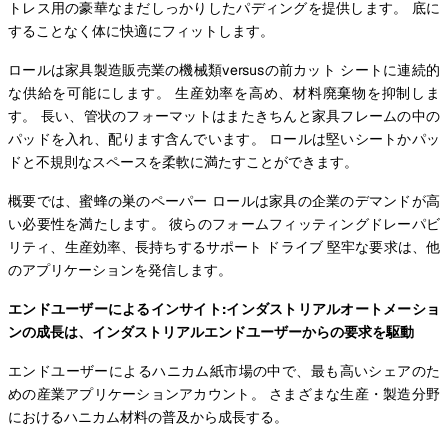
トレス用の豪華なまだしっかりしたパディングを提供します。 底に
することなく体に快適にフィットします。
ロールは家具製造販売業の機械類versusの前カット シートに連続的
な供給を可能にします。 生産効率を高め、材料廃棄物を抑制しま
す。 長い、管状のフォーマットはまたきちんと家具フレームの中の
パッドを入れ、配ります含んでいます。 ロールは堅いシートかパッ
ドと不規則なスペースを柔軟に満たすことができます。
概要では、蜜蜂の巣のペーパー ロールは家具の企業のデマンドが高
い必要性を満たします。 彼らのフォームフィッティングドレーパビ
リティ、生産効率、長持ちするサポート ドライブ 堅牢な要求は、他
のアプリケーションを発信します。
エンドユーザーによるインサイト:インダストリアルオートメーショ
ンの成長は、インダストリアルエンドユーザーからの要求を駆動
エンドユーザーによるハニカム紙市場の中で、最も高いシェアのた
めの産業アプリケーションアカウント。 さまざまな生産・製造分野
におけるハニカム材料の普及から成長する。