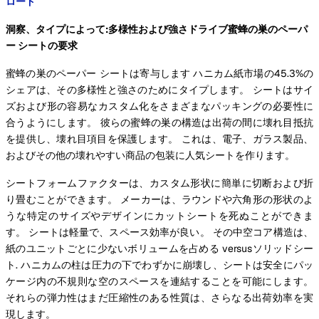
ロード
洞察、タイプによって:多様性および強さドライブ蜜蜂の巣のペーパ
ー シートの要求
蜜蜂の巣のペーパー シートは寄与します ハニカム紙市場の45.3%の
シェアは、その多様性と強さのためにタイプします。 シートはサイ
ズおよび形の容易なカスタム化をさまざまなパッキングの必要性に
合うようにします。 彼らの蜜蜂の巣の構造は出荷の間に壊れ目抵抗
を提供し、壊れ目項目を保護します。 これは、電子、ガラス製品、
およびその他の壊れやすい商品の包装に人気シートを作ります。
シートフォームファクターは、カスタム形状に簡単に切断および折
り畳むことができます。 メーカーは、ラウンドや六角形の形状のよ
うな特定のサイズやデザインにカットシートを死ぬことができま
す。 シートは軽量で、スペース効率が良い。 その中空コア構造は、
紙のユニットごとに少ないボリュームを占める versusソリッドシー
ト. ハニカムの柱は圧力の下でわずかに崩壊し、シートは安全にパッ
ケージ内の不規則な空のスペースを連結することを可能にします。
それらの弾力性はまだ圧縮性のある性質は、さらなる出荷効率を実
現します。