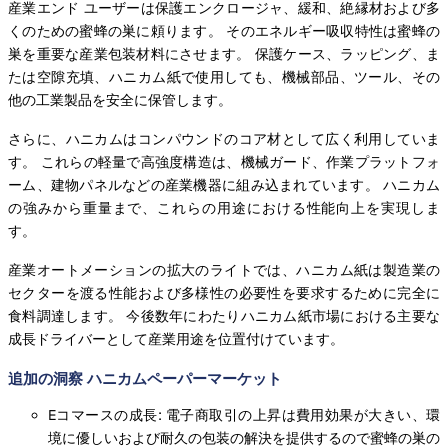
産業エンド ユーザーは保護エンクロージャ、緩和、絶縁材および多
くのための蜜蜂の巣に頼ります。 そのエネルギー吸収特性は蜜蜂の
巣を重要な産業包装材料にさせます。 保護ケース、ラッピング、ま
たは空隙充填、ハニカム紙で使用しても、機械部品、ツール、その
他の工業製品を安全に保管します。
さらに、ハニカムはコンパウンドのコア材として広く利用していま
す。 これらの軽量で高強度構造は、機械ガード、作業プラットフォ
ーム、建物パネルなどの産業機器に組み込まれています。 ハニカム
の強みから重量まで、これらの用途における性能向上を実現しま
す。
産業オートメーションの拡大のライトでは、ハニカム紙は製造業の
セクターを渡る性能および多様性の必要性を要求するために完全に
食料調達します。 今後数年にわたりハニカム紙市場における主要な
成長ドライバーとして産業用途を位置付けています。
追加の洞察 ハニカムペーパーマーケット
Eコマースの成長: 電子商取引の上昇は費用効果が大きい、環
境に優しいおよび耐久の包装の解決を提供するので蜜蜂の巣の