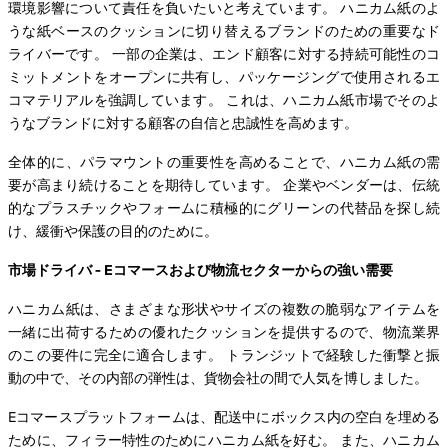
環境影響について責任を負いたいと考えています。 ハニカム紙のよ
うな紙ベースのクッションに切り替えるブランドのための重要なド
ライバーです。 一部の企業は、エンド顧客に対する持続可能性のコ
ミットメントをオープンに共有し、パッケージングで使用されるエ
コマテリアルを強調しています。 これは、ハニカム紙市場でそのよ
うなブランドに対する顧客の自信と忠誠性を高めます。
全体的に、パラマウントの重要性を高めることで、ハニカム紙の需
要が高まり続けることを期待しています。 企業やベンダーは、伝統
的なプラスチックやフォームに積極的にグリーンの代替品を探し続
け、緩衝や保護の目的のために。
市場ドライバ - Eコマースおよび物流セクターからの強い需要
ハニカム紙は、さまざまな形状やサイズの複数の脆弱なアイテムを
一緒に出荷するための優れたクッションを提供するので、物流業界
のこの要件に完全に適合します。 トランジットで経験した衝撃と振
動の中で、その内部の弾性は、貨物会社の間で人気を博しました。
Eコマースプラットフォームは、配送中にボックス内の空白を埋める
ために、フィラー特性のためにハニカム紙を好む。 また、ハニカム