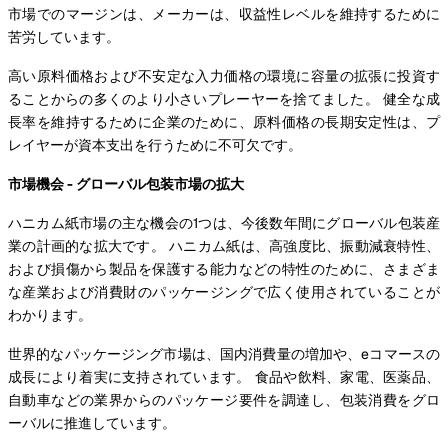
市場でのマージンは、メーカーは、収益性レベルを維持するために
苦労しています。
高い原料価格および不安定な入力価格の環境に容量の拡張に投資す
ることからの多くのより小さいプレーヤーを捨てました。 健全な成
長率を維持するために企業のために、原料価格の長期安定性は、プ
レイヤーが資本支出を行うために不可欠です。
市場機会 - グローバル包装市場の拡大
ハニカム紙市場の主な機会の1つは、今後数年間にグローバル包装産
業の計画的な拡大です。 ハニカム紙は、高強度比、振動減衰特性、
および損傷から製品を保護する能力などの特性のために、さまざま
な産業および消費財のパッケージングで広く使用されていることが
わかります。
世界的なパッケージング市場は、国内消費量の増加や、eコマースの
成長により着実に支持されています。 食品や飲料、家電、医薬品、
自動車などの業界からのパッケージ要件を調達し、包装消費をグロ
ーバルに推進しています。