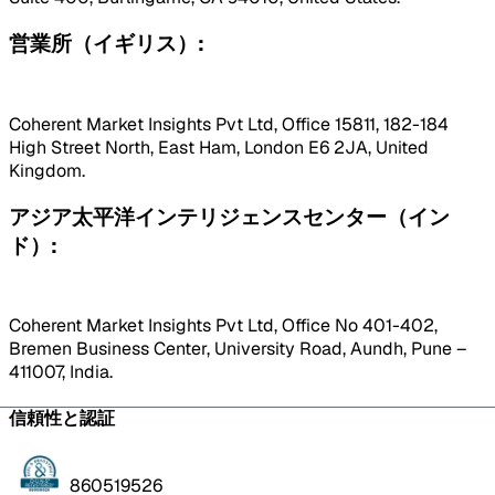
営業所（イギリス）:
Coherent Market Insights Pvt Ltd, Office 15811, 182-184
High Street North, East Ham, London E6 2JA, United
Kingdom.
アジア太平洋インテリジェンスセンター（イン
ド）:
Coherent Market Insights Pvt Ltd, Office No 401-402,
Bremen Business Center, University Road, Aundh, Pune –
411007, India.
信頼性と認証
860519526