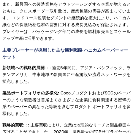
また、新興国への製造業務をアウトソーシングする企業が増えると
ともに、クロスボーダー取引量は、産業包装の需要が高まっていま
す。 エンドユース包装セグメントの継続的な拡大により、ハニカム
紙などの保護紙梱包材の需要に対する成長見込みが保証されます。
プレイヤーは、パッケージング部門の成長を燃料販売量とスケール
アップ生産に活用できます。
主要プレーヤーが採用した主な勝利戦略 ハニカムペーパーマー
ケット
新領域への戦略的展開
: : : 過去5年間に、アジア・パシフィック、ラ
テンアメリカ、中東地域の新興国に生産施設や流通ネットワークを
拡充しました。
製品ポートフォリオの多様化:
CocoプロダクトおよびSCGのペーパ
ーのような製造者は首尾よくさまざまな企業に食料調達する蜜蜂の
巣のペーパーの異なった等級を含むプロダクト ポートフォリオを多
様化しました。
戦略的買収
: : : 主要買収により、企業は地理的なリーチと製品範囲を
広げることができました。 2020年、世界最大のFCBサプライヤーの