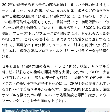
2017年の遺伝子治療の最初のFDA承認は、新しい治療の始まりをマ
ークしました。 それ以来、がん、まれな病気、眼科などの徴候を横
断する複数の細胞および遺伝子治療の承認は、これらのモーダリテ
ィの臨床可能性を検証しました。 承認の勢いは、初期段階パイプラ
インへの投資を触媒化しています。 市場見積りは、3000以上の臨床
試験、フェーズ1およびフェーズ2開発段階におけるそれらの大部分
を指します。 これらの候補者は、さまざまな段階を経て進行するに
つれて、高度なバイオ分析ソリューションに対する前例のない要求
を生成し、複雑な製品プロファイルとリリースパラメータを特徴付
ける。
セルと遺伝子治療の開発者も、アッセイ開発、検証、サンプル分
析、効力試験などの複雑な開発活動を支援するために、CROsに大き
く依存しています。 製品の安全性を確保し、純度とアイデンティテ
ィテストの高い基準を維持するためには、CRが十分に装備されてい
る専門バイオ分析スキルが必要です。 独自の細胞および遺伝子治療
サンプルを扱うための単一のバイオ処理施設と専門知識は、アウト
ソーシングにおける優先順位を上げます。