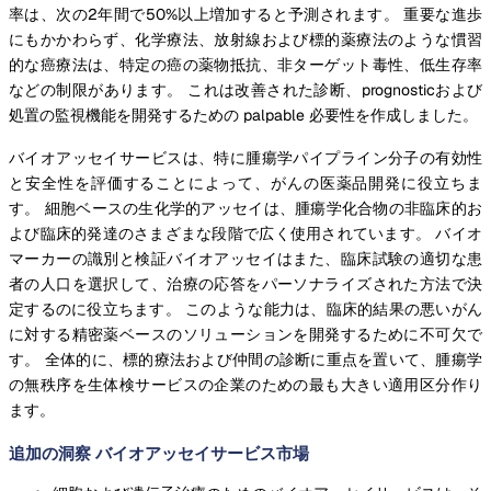
率は、次の2年間で50%以上増加すると予測されます。 重要な進歩
にもかかわらず、化学療法、放射線および標的薬療法のような慣習
的な癌療法は、特定の癌の薬物抵抗、非ターゲット毒性、低生存率
などの制限があります。 これは改善された診断、prognosticおよび
処置の監視機能を開発するための palpable 必要性を作成しました。
バイオアッセイサービスは、特に腫瘍学パイプライン分子の有効性
と安全性を評価することによって、がんの医薬品開発に役立ちま
す。 細胞ベースの生化学的アッセイは、腫瘍学化合物の非臨床的お
よび臨床的発達のさまざまな段階で広く使用されています。 バイオ
マーカーの識別と検証バイオアッセイはまた、臨床試験の適切な患
者の人口を選択して、治療の応答をパーソナライズされた方法で決
定するのに役立ちます。 このような能力は、臨床的結果の悪いがん
に対する精密薬ベースのソリューションを開発するために不可欠で
す。 全体的に、標的療法および仲間の診断に重点を置いて、腫瘍学
の無秩序を生体検サービスの企業のための最も大きい適用区分作り
ます。
追加の洞察 バイオアッセイサービス市場