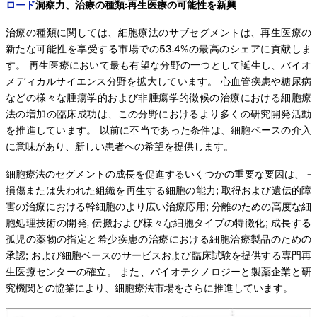
ロード
洞察力、治療の種類:再生医療の可能性を新興
治療の種類に関しては、細胞療法のサブセグメントは、再生医療の
新たな可能性を享受する市場での53.4%の最高のシェアに貢献しま
す。 再生医療において最も有望な分野の一つとして誕生し、バイオ
メディカルサイエンス分野を拡大しています。 心血管疾患や糖尿病
などの様々な腫瘍学的および非腫瘍学的徴候の治療における細胞療
法の増加の臨床成功は、この分野におけるより多くの研究開発活動
を推進しています。 以前に不当であった条件は、細胞ベースの介入
に意味があり、新しい患者への希望を提供します。
細胞療法のセグメントの成長を促進するいくつかの重要な要因は、 -
損傷または失われた組織を再生する細胞の能力; 取得および遺伝的障
害の治療における幹細胞のより広い治療応用; 分離のための高度な細
胞処理技術の開発, 伝搬および様々な細胞タイプの特徴化; 成長する
孤児の薬物の指定と希少疾患の治療における細胞治療製品のための
承認; および細胞ベースのサービスおよび臨床試験を提供する専門再
生医療センターの確立。 また、バイオテクノロジーと製薬企業と研
究機関との協業により、細胞療法市場をさらに推進しています。