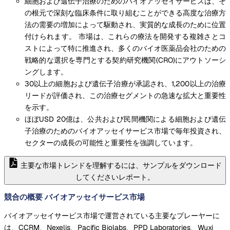
細胞および遺伝子治療のためのバイオアッセイサービスは、そ
の根元で深刻な臨床条件に取り組むことができる高度な治療方
法の需要の増加によって駆動され、実質的な成長のために位置
付けられます。 市場は、これらの療法を開発する複雑さとコ
ストによって特に推進され、多くのバイオ医薬品会社のための
戦略的な選択を専門とする契約研究機関(CRO)にアウトソーシ
ングします。
30以上の細胞および遺伝子治療が承認され、1,200以上の治療
リードが評価され、この治療セグメントの急速な拡大と重要性
を示す。
ほぼUSD 20億は、公共および民間機関による細胞および遺伝
子治療のためのバイオアッセイサービス市場で毎年投資され、
セクターの成長の可能性と重要性を強調しています。
主要な市場トレンドを理解するには、サンプルをダウンロード
してくださいレポート。
競合の概要 バイオアッセイサービス市場
バイオアッセイサービス市場で運営されている主要なプレーヤーに
は、CCRM、Nexelis、Pacific Biolabs、PPD Laboratories、Wuxi