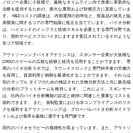
ノロジー企業に小規模で、厳格なタイムライン内で患者に革新的な
治療を提供するための、膨大な運用および財務圧力に直面していま
す。 R&Dコストの調達は、内部運用の効率化と、医薬品の発見と臨
床開発に関するコアの専門知識に焦点を当てています。 バイオ分析
は、ハイエンドのインフラと技術スキルを必要とする専門分野であ
り、契約サービスプロバイダにますます委託されているそのような
非コア領域です。
アウトソーシングバイオアナリシスは、スポンサー企業が大規模な
CROのスケールの広範な経験と経済を活用することができます。 専
用のバイオ分析ラボでは、ラウンドクロックと専門科学者の労働力
を採用し、資源利用と納期を最適化することができます。 それらは
別のサンプル タイプのための検証された生物分析方法と共に最先端
の分析のプラットホームを維持します。 これにより、スポンサー
は、社内のバイオ分析機能の設定と維持に関連した重要なコストを
節約できます。 また、規制監査における非コンプライアンスのリス
クを緩和するアウトソーシングは、グローバルバイオ分析ガイドラ
インおよび基準を厳格に遵守する専門家です。
現代のバイオセラピーの複雑性が高まっています。また、アウトソ