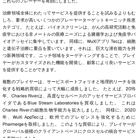
これらのプレーヤーを有効にしました。
治療領域全体にわたってサービスを提供することを試みるよりもむ
しろ、要求が高いいくつかのプレーヤーターゲットキーニッチ疾患
カテゴリ。 たとえば、バイオスクリーンは、がんの高研究活動と免
疫学における非メートルの医療ニーズによる腫瘍学および免疫学バ
イオアッセイに集中しています。 同様に、WuXiアプリ Tecは、細胞
と遺伝子治療に重点を置いています。それは、巨大な潜在能力を持
つ新興領域です。 ニッチ領域をターゲティングすることで、プレイ
ヤーがカスタマイズされた機能を開発し、顧客により良いサービス
を提供することができます。
複数のプレイヤーは、サービスポートフォリオと地理的リーチを強
化する戦略的買収によって大幅に成長しました。 たとえば、2015
年、Charles Riverは、高度なセルベースのアッセイサービスプロバ
イダであるBlue Stream Laboratoriesを買収しました。 これは
Charles Riverの細胞生物学能力を拡大しました。 同様に、2020
年、WuXi AppTecは、欧州でのプレゼンスを強化するために
Pharmergeを取得しました。 このような買収により、プレイヤーが
グローバル規模のクライアントベースにクロスセルの統合サービス