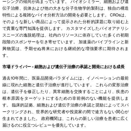
ーシングの傾向が高まっています。 バイオシミラー、細胞および遺
伝子治療、抗体および他の大きな分子生物学的製剤は、独自の構造
特性による複雑なバイオ分析方法の開発を必要とします。 CROsは、
そのような新しい商品によって提示された分析的課題に取り組む上
で貴重な専門知識を提供します。 カスタマイズしたバイオアナリシ
スニーズの逸脱処理は、社内のリソースに依存していた多くの初期
段階のスポンサーを引き寄せています。 加速薬のパイプラインと新
興物質は、予期せぬ将来における継続的な増強要求に期待されま
す。
市場ドライバー - 細胞および遺伝子治療の承認と開発における成長
過去10年間に、医薬品開発パラダイムには、イノベーションの最前
線に現れた細胞と遺伝子治療が進行しています。 これらの変形治療
は、遺伝子を修正したり、異常細胞を交換することにより、疾患の
根本原因をターゲットにするための非前例のない機能を提供しま
す。 臨床的証拠、細胞および遺伝子治療の承認と奨励によってスパ
ークリングされ、世界的な研究者や投資家の間で途方もない関心が
生まれてきました。 政府機関は、これらの新しい治療を患者に広く
届けるのに役立つレビューを優先しています。