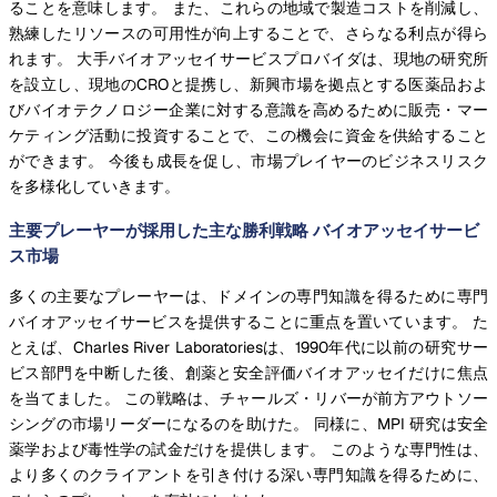
ることを意味します。 また、これらの地域で製造コストを削減し、
熟練したリソースの可用性が向上することで、さらなる利点が得ら
れます。 大手バイオアッセイサービスプロバイダは、現地の研究所
を設立し、現地のCROと提携し、新興市場を拠点とする医薬品およ
びバイオテクノロジー企業に対する意識を高めるために販売・マー
ケティング活動に投資することで、この機会に資金を供給すること
ができます。 今後も成長を促し、市場プレイヤーのビジネスリスク
を多様化していきます。
主要プレーヤーが採用した主な勝利戦略 バイオアッセイサービ
ス市場
多くの主要なプレーヤーは、ドメインの専門知識を得るために専門
バイオアッセイサービスを提供することに重点を置いています。 た
とえば、Charles River Laboratoriesは、1990年代に以前の研究サー
ビス部門を中断した後、創薬と安全評価バイオアッセイだけに焦点
を当てました。 この戦略は、チャールズ・リバーが前方アウトソー
シングの市場リーダーになるのを助けた。 同様に、MPI 研究は安全
薬学および毒性学の試金だけを提供します。 このような専門性は、
より多くのクライアントを引き付ける深い専門知識を得るために、