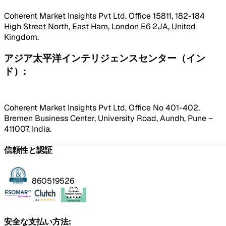
Coherent Market Insights Pvt Ltd, Office 15811, 182-184
High Street North, East Ham, London E6 2JA, United
Kingdom.
アジア太平洋インテリジェンスセンター（イン
ド）:
Coherent Market Insights Pvt Ltd, Office No 401-402,
Bremen Business Center, University Road, Aundh, Pune –
411007, India.
信頼性と認証
860519526
安全な支払い方法: