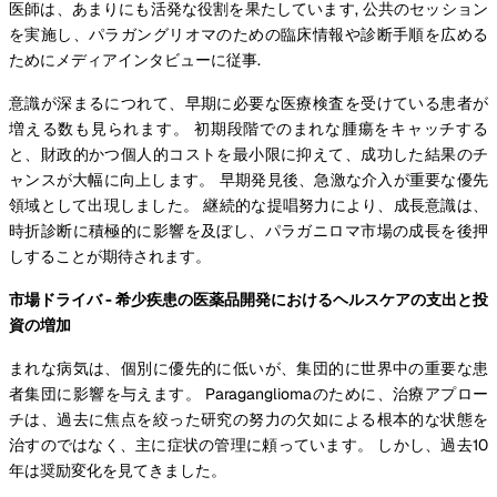
医師は、あまりにも活発な役割を果たしています, 公共のセッション
を実施し、パラガングリオマのための臨床情報や診断手順を広める
ためにメディアインタビューに従事.
意識が深まるにつれて、早期に必要な医療検査を受けている患者が
増える数も見られます。 初期段階でのまれな腫瘍をキャッチする
と、財政的かつ個人的コストを最小限に抑えて、成功した結果のチ
ャンスが大幅に向上します。 早期発見後、急激な介入が重要な優先
領域として出現しました。 継続的な提唱努力により、成長意識は、
時折診断に積極的に影響を及ぼし、パラガニロマ市場の成長を後押
しすることが期待されます。
市場ドライバ - 希少疾患の医薬品開発におけるヘルスケアの支出と投
資の増加
まれな病気は、個別に優先的に低いが、集団的に世界中の重要な患
者集団に影響を与えます。 Paragangliomaのために、治療アプロー
チは、過去に焦点を絞った研究の努力の欠如による根本的な状態を
治すのではなく、主に症状の管理に頼っています。 しかし、過去10
年は奨励変化を見てきました。