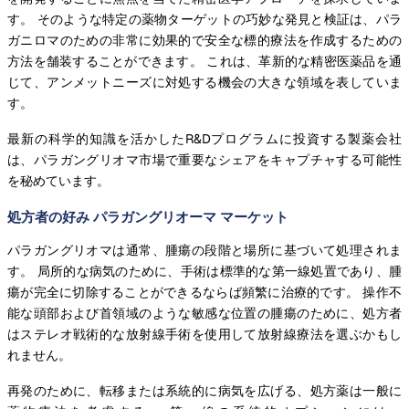
す。 そのような特定の薬物ターゲットの巧妙な発見と検証は、パラ
ガニロマのための非常に効果的で安全な標的療法を作成するための
方法を舗装することができます。 これは、革新的な精密医薬品を通
じて、アンメットニーズに対処する機会の大きな領域を表していま
す。
最新の科学的知識を活かしたR&Dプログラムに投資する製薬会社
は、パラガングリオマ市場で重要なシェアをキャプチャする可能性
を秘めています。
処方者の好み パラガングリオーマ マーケット
パラガングリオマは通常、腫瘍の段階と場所に基づいて処理されま
す。 局所的な病気のために、手術は標準的な第一線処置であり、腫
瘍が完全に切除することができるならば頻繁に治療的です。 操作不
能な頭部および首領域のような敏感な位置の腫瘍のために、処方者
はステレオ戦術的な放射線手術を使用して放射線療法を選ぶかもし
れません。
再発のために、転移または系統的に病気を広げる、処方薬は一般に