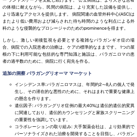
の体積に耐えながら、民間の病院は、より充実した設備を提供し、
より迅速なアクセスを提供します。 病院関連の血管外科中心(ASC)は
またより低い費用および減らされた待ち時間のような利点による外
科のような侵襲的なプロシージャのためのprominenceを得ます。
しかし、激しい術後監視を必要とする複雑なパラガンギオ症の場
合、病院での入院患者の治療は、ケアの標準的なままです。 1つの屋
根の下に利用可能な包括的な専門知識と施設は、パラガニロマの患
者の過半数のために、病院に行く宛先を作る。
追加の洞察 パラガングリオーマ マーケット
インシデンス率:パラガニロマスは、年間約2〜8人の個人で発
生し、その潜在的な悪性のために、それはまれで重要な健康上
の懸念を作ります。
遺伝因子: パラガングリオ症例の最大40%は遺伝的遺伝的変異
に関連しており、遺伝的カウンセリングと家族スクリーニング
の重要性を強調しています。
コラボレーションの取り組み: 大手製薬会社は、より効果的で
パーソナライズされた治療を開発することを目指し、パラガン