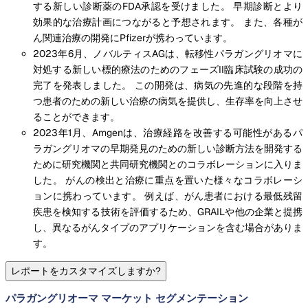
する新しい診断薬のFDA承認を受けました。 早期診断とより
効果的な治療計画につながると予想されます。 また、各種が
ん関連治療の開発にPfizerが携わっています。
2023年6月、ノバルティスAGは、転移性パラガングリオマに
対処する新しい標的療法のためのフェーズII臨床試験の成功の
完了を発表しました。 この開発は、病気の先進的な段階を持
つ患者のための新しい治療の病気を提供し、生存率を向上させ
ることができます。
2023年1月、Amgenは、治療経路を改善する可能性があるパ
ラガングリオマの早期発見のための新しい診断方法を開発する
ために研究機関と共同研究機関とのコラボレーションに入りま
した。 がんの検出と治療に重点を置いた様々なコラボレーシ
ョンに携わっています。 例えば、がん患者における最低残留
疾患を検知する技術を評価するため、GRAILや他の企業と提携
し、異なるがんタイプのアプリケーションを含む場合がありま
す。
レポートをカスタマイズしますか?
パラガングリオーマ マーケット セグメンテーション