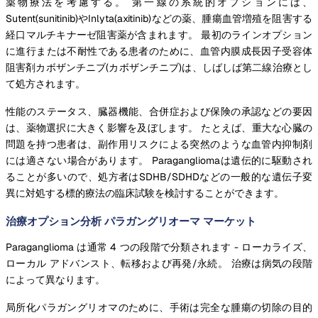
薬物療法を考慮する。 第一線の系統的オプションには、
Sutent(sunitinib)やInlyta(axitinib)などの薬、腫瘍血管増殖を阻害する
経口マルチキナーゼ阻害薬が含まれます。 最初のラインオプション
に進行または不耐性である患者のために、血管内膜成長因子受容体
阻害剤カボザンチニブ(カボザンチニブ)は、しばしば第二線治療とし
て処方されます。
性能のステータス、臓器機能、合併症および保険の承認などの要因
は、薬物選択に大きく影響を及ぼします。 たとえば、重大な心臓の
問題を持つ患者は、副作用リスクによる突然のような血管内抑制剤
には適さない場合があります。 Paragangliomaは遺伝的に駆動され
ることが多いので、処方者はSDHB/SDHDなどの一般的な遺伝子変
異に対処する標的療法の臨床試験を検討することができます。
治療オプション分析 パラガングリオーマ マーケット
Paraganglioma は通常 4 つの段階で分類されます - ローカライズ、
ローカル アドバンスト、転移および再発/永続。 治療は病気の段階
によって異なります。
局所化パラガングリオマのために、手術は完全な腫瘍の切除の目的