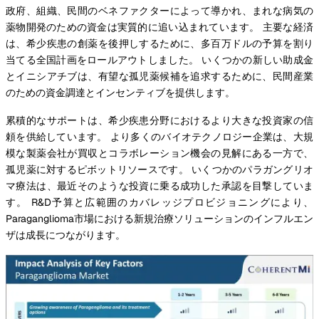
政府、組織、民間のベネファクターによって導かれ、まれな病気の
薬物開発のための資金は実質的に追い込まれています。 主要な経済
は、希少疾患の創薬を後押しするために、多百万ドルの予算を割り
当てる全国計画をロールアウトしました。 いくつかの新しい助成金
とイニシアチブは、有望な孤児薬候補を追求するために、民間産業
のための資金調達とインセンティブを提供します。
累積的なサポートは、希少疾患分野におけるより大きな投資家の信
頼を供給しています。 より多くのバイオテクノロジー企業は、大規
模な製薬会社が買収とコラボレーション機会の見解にある一方で、
孤児薬に対するピボットリソースです。 いくつかのパラガングリオ
マ療法は、最近そのような投資に乗る成功した承認を目撃していま
す。 R&D予算と広範囲のカバレッジプロビジョニングにより、
Paraganglioma市場における新規治療ソリューションのインフルエン
ザは成長につながります。