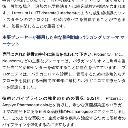
術、可能な場合、追加の化学療法または臨床試験の検討が含まれま
す。 Lutetium Lu 177 dotatate(Lutathera)のような放射線標識のソマ
トスタチンのアナログは、代替治療パスを提供することができま
す。 監視を閉じることが重要です。
主要プレーヤーが採用した主な勝利戦略 パラガングリオーマ マ
ーケット
専門にされた処置の中心に焦点を合わせて下さい:
Progenity、Inc.、
Nouscomなどの主要なプレーヤーは、パラガングリオマに焦点を当
てた専門的治療センターを確立することに焦点を当てています。 プ
ロゲニティは、パラガニロマを診断し、管理するための多角的なア
プローチを提供する米国で2019年に最初のパラガニロマ治療センタ
ーを開設しました。
技術とパイプラインの強化のための買収
: 2021年、Pfizerは、
Amplyx Pharmaceuticals社を買収し、希少な真菌感染症やパラガニ
オマの開発下にある鉛医薬品候補のFosmanogepixにアクセスしまし
た。 このような買収は、企業が希少疾患を治療するために候補者の
パイプラインを強化するのに役立ちます。