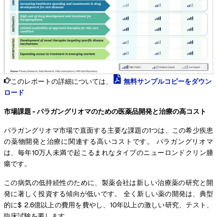
このレポートの詳細については、
無料サンプルコピーをダウン
ロード
市場課題 - パラガングリオマのための医薬品開発と治療の高コスト
パラガングリオマ市場で直面する主要な課題の1つは、この希少疾患
の薬物開発と治療に関連する高いコストです。 パラガングリオマ
は、毎年10万人未満で起こるまれなタイプのニューロンドクリン腫
瘍です。
この病気の低持続性のために、製薬会社は新しい治療薬の研究と開
発に著しく投資する傾向が低いです。 全く新しい薬の開発は、典型
的に$ 2.6億以上の費用を費やし、10年以上の激しい研究、テスト、
臨床試験を要します。