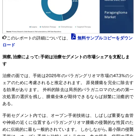
このレポートの詳細については、
無料サンプルコピーをダウン
ロード
洞察, 治療によって: 手術は治療セグメントの市場シェアを支配しま
す
治療の面では、手術は2025年のパラガングリオマ市場の47.3%のシ
ェアのために考慮されると推定されます。 原発腫瘍を完全に除去す
る効果があります。 外科的除去は局所的パラガニロマのための第一
次処置の選択を残し、腫瘍全体が期待できるならば頻繁に治癒的で
ある。
手術セグメント内では、オープン手術技術は、しばしば重要な血管
や神経の近くに位置するパラガングリオマ腫瘍の侵襲的な性質のた
めに伝統的に最も一般的されています。 しかしながら, 最小限の侵襲