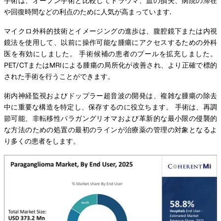
手術は、オープン手術と比較してトラウマ、血の損失、病院の滞在
や回復時間などの利点のために人気が高まっています.
マイクロ外科的技術とイメージングの進歩は、腹腔鏡下または内視
鏡法を使用して、以前に操作可能な腫瘍にアクセスするための外科
医を有効にしました。 手術候補の患者のプールを拡充しました。
PET/CTまたはMRIによる腫瘍の局所化が改善され、より正確で標的
された手術を行うことができます。
術内神経監視およびドップラー超音波の開発は、複雑な腫瘍の除去
中に重要な構造を特定し、保存するのに役立ちます。 手術は、再調
節可能、非転移性パラガングリオマおよび革新的な最小限の侵襲的
な方法のための処置の最初のラインが治療薬の管理の対象となるよ
り多くの患者をします。