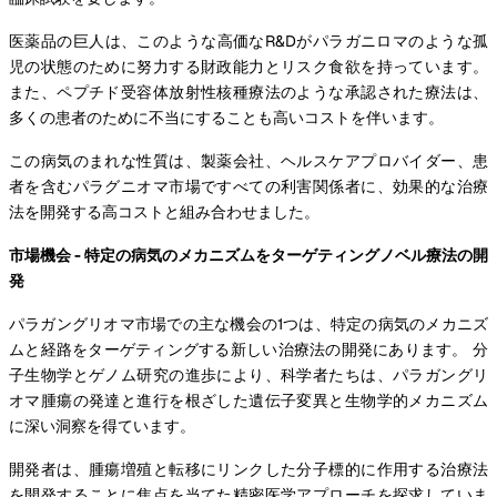
医薬品の巨人は、このような高価なR&Dがパラガニロマのような孤
児の状態のために努力する財政能力とリスク食欲を持っています。
また、ペプチド受容体放射性核種療法のような承認された療法は、
多くの患者のために不当にすることも高いコストを伴います。
この病気のまれな性質は、製薬会社、ヘルスケアプロバイダー、患
者を含むパラグニオマ市場ですべての利害関係者に、効果的な治療
法を開発する高コストと組み合わせました。
市場機会 - 特定の病気のメカニズムをターゲティングノベル療法の開
発
パラガングリオマ市場での主な機会の1つは、特定の病気のメカニズ
ムと経路をターゲティングする新しい治療法の開発にあります。 分
子生物学とゲノム研究の進歩により、科学者たちは、パラガングリ
オマ腫瘍の発達と進行を根ざした遺伝子変異と生物学的メカニズム
に深い洞察を得ています。
開発者は、腫瘍増殖と転移にリンクした分子標的に作用する治療法
を開発することに焦点を当てた精密医学アプローチを探求していま