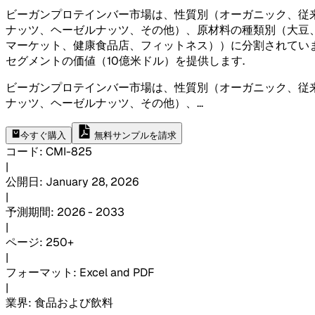
ビーガンプロテインバー市場は、性質別（オーガニック、従
ナッツ、ヘーゼルナッツ、その他）、原材料の種類別（大豆
マーケット、健康食品店、フィットネス））に分割されてい
セグメントの価値（10億米ドル）を提供します
.
ビーガンプロテインバー市場は、性質別（オーガニック、従
ナッツ、ヘーゼルナッツ、その他）、
...
今すぐ購入
無料サンプルを請求
コード
:
CMI-
825
|
公開日
:
January 28, 2026
|
予測期間
:
2026 - 2033
|
ページ
:
250+
|
フォーマット
:
Excel and PDF
|
業界
:
食品および飲料