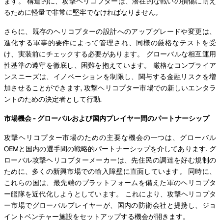
ます。 構造的に、攻撃ヘリコプターは、潜在的な戦いの損傷に耐え
るために軽量で非常に堅牢でなければなりません。
さらに、既存のヘリコプターの設計へのアップグレードや変更は、
進化する軍事的要件によって管理され、同様の厳格なテストを受
け、実装前にチェックする必要があります。 グローバルな相互運用
性基準の遵守を徹底し、困難を抱えています。 厳格なコンプライア
ンスニーズは、イノベーションを制限し、関与する金融リスクを増
加させることができます, 攻撃ヘリコプター市場での新しいエンタラ
ントのための決定者として行動.
市場機会 - グローバルおよび国内プレイヤー間のパートナーシップ
攻撃ヘリコプター市場のための主要な機会の一つは、グローバル
OEMと国内の選手間の戦略的パートナーシップを介してあります. グ
ローバル攻撃ヘリコプターメーカーは、先住民の調達を好む規制の
ために、多くの新興市場での輸入障壁に直面しています。 同時に、
これらの国は、最先端のプラットフォームを備えた軍のヘリコプタ
ー艦隊を近代化しようとしています。 これにより、攻撃ヘリコプタ
ー市場でグローバルプレイヤーが、国内の防衛会社と提携し、ジョ
イントベンチャー施設をセットアップする機会が開きます。