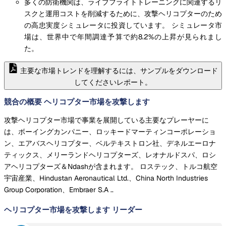
多くの防衛機関は、ライブフライトトレーニングに関連するリ
スクと運用コストを削減するために、攻撃ヘリコプターのため
の高忠実度シミュレータに投資しています。 シミュレータ市
場は、世界中で年間調達予算で約8.2%の上昇が見られまし
た。
主要な市場トレンドを理解するには、サンプルをダウンロード
してくださいレポート。
競合の概要 ヘリコプター市場を攻撃します
攻撃ヘリコプター市場で事業を展開している主要なプレーヤーに
は、ボーイングカンパニー、ロッキードマーティンコーポレーショ
ン、エアバスヘリコプター、ベルテキストロン社、デネルエーロナ
ティックス、メリーランドヘリコプターズ、レオナルドスパ、ロシ
アヘリコプターズ＆Ndashが含まれます。 ロステック、トルコ航空
宇宙産業、Hindustan Aeronautical Ltd.、China North Industries
Group Corporation、Embraer S.A ..
ヘリコプター市場を攻撃します
リーダー