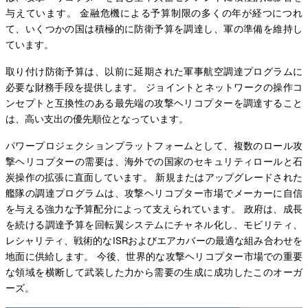
与えています。 金融危機による予算制限の多くの年が経つにつれ
て、いくつかの国は積極的に防衛予算を調達し、軍の準備を維持し
ています。
取り付け防衛予算は、以前に延期された軍事航空調達プログラムに
必要な財務手段を提供します。 ジョイントとネットワークの操作コ
ンセプトと互換性のある最先端の攻撃ヘリコプターを調達すること
は、高い支出の優先順位となっています。
パワープロジェクションプラットフォームとして、複数のロール攻
撃ヘリコプターの需要は、海外での国家のセキュリティロールと石
炭操作の拡張に直面しています。 新規またはアップグレードされた
艦隊の調達プログラムは、攻撃ヘリコプター市場でメーカーに自信
を与える強力な予算配分によって支えられています。 政府は、成長
を続ける調達予算を回転翼システムにチャネル化し、モビリティ、
レシャリティ、戦術的なISRおよびエアカバーの最適な組み合わせを
地面に供給します。 今後、世界的な攻撃ヘリコプター市場での重要
な領域を横断して武装した力から需要の生成に成功したこのオーガ
ーズ。