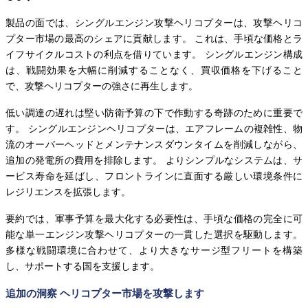
製品の面では、シングルエンジン攻撃ヘリコプターは、攻撃ヘリコ
プター市場の最高のシェアに貢献します。 これは、手頃な価格とラ
イフサイクルコストの利点を借りています。 シングルエンジン構成
は、戦闘効果を大幅に削減することなく、買収価格を下げること
で、攻撃ヘリコプターの強さに再生します。
低い調達の遅れは堅い防衛予算の下で作動する奇跡のために重要で
す。 シングルエンジンヘリコプターは、エアフレームの複雑性、物
流のオーバーヘッドとメンテナンスダウンタイムを削減しながら、
追加の発電所の費用を排除します。 よりシンプルなシステムは、サ
ービス寿命を延ばし、フロントラインに直面する厳しい環境条件に
レジリエンスを拡張します。
要約では、軍事予算を最大化する必要性は、手頃な価格の完全に可
能な単一エンジン攻撃ヘリコプターの一貫した選択を駆動します。
多様な戦闘環境に合わせて、より大きなサージ型フリートを構築
し、サポートする国を支援します。
追加の洞察 ヘリコプター市場を攻撃します