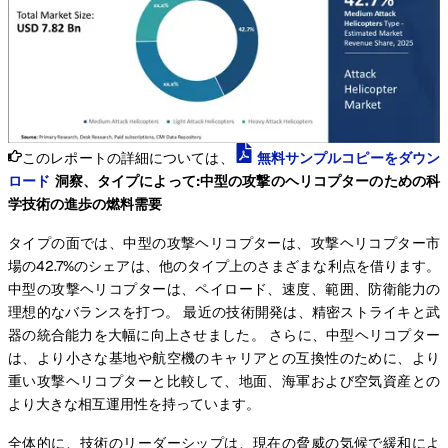
このレポートの詳細については、
無料サンプルコピーをダウン
ロード
洞察、タイプによって:中型の攻撃のヘリコプターのための科
学技術の進歩の燃料需要
タイプの面では、中型の攻撃ヘリコプターは、攻撃ヘリコプター市
場の42.7%のシェアは、他のタイプ上のさまざまな利点を借ります。
中型の攻撃ヘリコプターは、ペイロード、速度、範囲、防衛能力の
理想的なバランスを打つ。 最近の技術開発は、精密ストライキと武
器の統合能力を大幅に向上させました。 さらに、中型ヘリコプター
は、より小さな基地や航空機のキャリアとの互換性のために、より
重い攻撃ヘリコプターと比較して、地面、海軍および空気資産との
より大きな相互運用性を持っています。
全体的に、技術のリーダーシップは、現在の脅威の気候で緩和によ