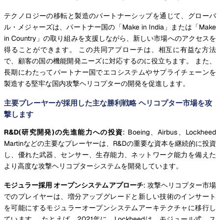
テクノロジーの移転と製造のパートナーシップを通じて、グローバ
ル・メジャーズは、パートナー国の「Make in India」または「Make
in Country」の取り組みを支援しながら、新しい市場へのアクセスを
得ることができます。 この共同アプローチは、相互に有益な方法
で、顧客の国の機能開発ニーズに対応するのに役立ちます。 また、
長期にわたってパートナー国でエコシステムやサプライチェーンを
製造する堅牢な国内攻撃ヘリコプターの開発を促進します。
主要プレーヤーが採用した主な勝利戦略 ヘリコプター市場を攻
撃します
R&D(研究開発)の先進能力への投資
: Boeing、Airbus、Lockheed
Martinなどの主要なプレーヤーは、R&Dの重要な資本を継続的に投資
し、優れた武器、センサー、生存能力、ネットワーク能力を備えた
より高度な攻撃ヘリコプターシステムを開発しています。
モジュラー採用 オープンシステムアプローチ
: 攻撃ヘリコプター市場
でのプレイヤーは、増分アップグレードと新しい技術のインサート
を可能にするモジュラーオープンシステムアーキテクチャに移行し
ています。 たとえば、2021年に、Lockheedは、モジュール式、ス