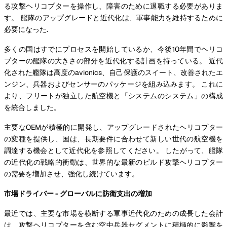
る攻撃ヘリコプターを操作し、障害のために退職する必要がありま
す。 艦隊のアップグレードと近代化は、軍事能力を維持するために
必要になった.
多くの国はすでにプロセスを開始しているか、今後10年間でヘリコ
プターの艦隊の大きさの部分を近代化する計画を持っている。 近代
化された艦隊は高度のavionics、自己保護のスイート、改善されたエ
ンジン、兵器およびセンサーのパッケージを組み込みます。 これに
より、フリートが独立した航空機と「システムのシステム」の構成
を統合しました。
主要なOEMが積極的に開発し、アップグレードされたヘリコプター
の変種を提供し、国は、長期要件に合わせて新しい世代の航空機を
調達する機会として近代化を参照してください。 したがって、艦隊
の近代化の戦略的衝動は、世界的な最新のビルド攻撃ヘリコプター
の需要を増加させ、強化し続けています。
市場ドライバー - グローバルに防衛支出の増加
最近では、主要な市場を横断する軍事近代化のための成長した会計
は、攻撃ヘリコプターを含む空中兵器セグメントに積極的に影響を