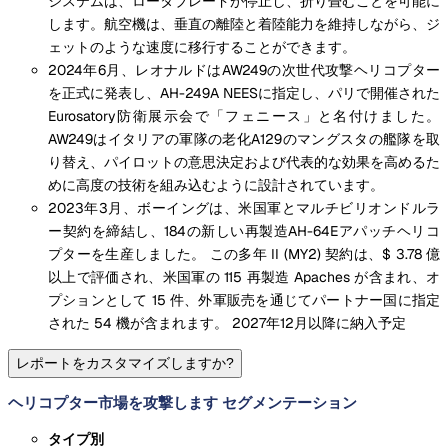
システムは、ロータブレードが停止し、折り畳むことを可能に
します。航空機は、垂直の離陸と着陸能力を維持しながら、ジ
ェットのような速度に移行することができます。
2024年6月、レオナルドはAW249の次世代攻撃ヘリコプター
を正式に発表し、AH-249A NEESに指定し、パリで開催された
Eurosatory防衛展示会で「フェニース」と名付けました。
AW249はイタリアの軍隊の老化A129のマングスタの艦隊を取
り替え、パイロットの意思決定および代表的な効果を高めるた
めに高度の技術を組み込むように設計されています。
2023年3月、ボーイングは、米国軍とマルチビリオンドルラ
ー契約を締結し、184の新しい再製造AH-64Eアパッチヘリコ
プターを生産しました。 この多年 II (MY2) 契約は、$ 3.78 億
以上で評価され、米国軍の 115 再製造 Apaches が含まれ、オ
プションとして 15 件、外軍販売を通じてパートナー国に指定
された 54 機が含まれます。 2027年12月以降に納入予定
レポートをカスタマイズしますか?
ヘリコプター市場を攻撃します セグメンテーション
タイプ別