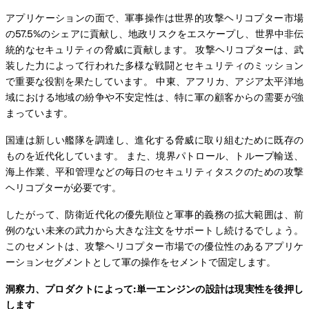
アプリケーションの面で、軍事操作は世界的攻撃ヘリコプター市場
の57.5%のシェアに貢献し、地政リスクをエスケープし、世界中非伝
統的なセキュリティの脅威に貢献します。 攻撃ヘリコプターは、武
装した力によって行われた多様な戦闘とセキュリティのミッション
で重要な役割を果たしています。 中東、アフリカ、アジア太平洋地
域における地域の紛争や不安定性は、特に軍の顧客からの需要が強
まっています。
国連は新しい艦隊を調達し、進化する脅威に取り組むために既存の
ものを近代化しています。 また、境界パトロール、トループ輸送、
海上作業、平和管理などの毎日のセキュリティタスクのための攻撃
ヘリコプターが必要です。
したがって、防衛近代化の優先順位と軍事的義務の拡大範囲は、前
例のない未来の武力から大きな注文をサポートし続けるでしょう。
このセメントは、攻撃ヘリコプター市場での優位性のあるアプリケ
ーションセグメントとして軍の操作をセメントで固定します。
洞察力、プロダクトによって:単一エンジンの設計は現実性を後押し
します