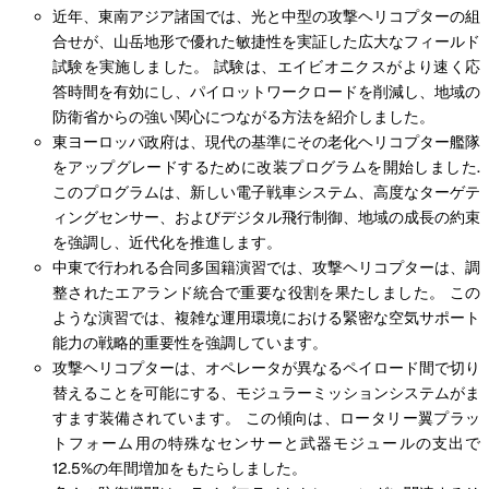
近年、東南アジア諸国では、光と中型の攻撃ヘリコプターの組
合せが、山岳地形で優れた敏捷性を実証した広大なフィールド
試験を実施しました。 試験は、エイビオニクスがより速く応
答時間を有効にし、パイロットワークロードを削減し、地域の
防衛省からの強い関心につながる方法を紹介しました。
東ヨーロッパ政府は、現代の基準にその老化ヘリコプター艦隊
をアップグレードするために改装プログラムを開始しました.
このプログラムは、新しい電子戦車システム、高度なターゲテ
ィングセンサー、およびデジタル飛行制御、地域の成長の約束
を強調し、近代化を推進します。
中東で行われる合同多国籍演習では、攻撃ヘリコプターは、調
整されたエアランド統合で重要な役割を果たしました。 この
ような演習では、複雑な運用環境における緊密な空気サポート
能力の戦略的重要性を強調しています。
攻撃ヘリコプターは、オペレータが異なるペイロード間で切り
替えることを可能にする、モジュラーミッションシステムがま
すます装備されています。 この傾向は、ロータリー翼プラッ
トフォーム用の特殊なセンサーと武器モジュールの支出で
12.5%の年間増加をもたらしました。