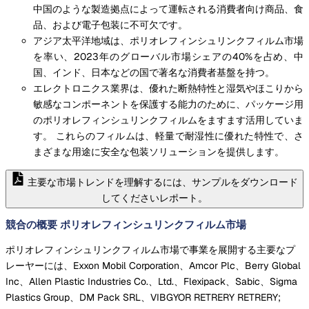
中国のような製造拠点によって運転される消費者向け商品、食
品、および電子包装に不可欠です。
アジア太平洋地域は、ポリオレフィンシュリンクフィルム市場
を率い、2023年のグローバル市場シェアの40%を占め、中
国、インド、日本などの国で著名な消費者基盤を持つ。
エレクトロニクス業界は、優れた断熱特性と湿気やほこりから
敏感なコンポーネントを保護する能力のために、パッケージ用
のポリオレフィンシュリンクフィルムをますます活用していま
す。 これらのフィルムは、軽量で耐湿性に優れた特性で、さ
まざまな用途に安全な包装ソリューションを提供します。
主要な市場トレンドを理解するには、サンプルをダウンロード
してくださいレポート。
競合の概要 ポリオレフィンシュリンクフィルム市場
ポリオレフィンシュリンクフィルム市場で事業を展開する主要なプ
レーヤーには、Exxon Mobil Corporation、Amcor Plc、Berry Global
Inc、Allen Plastic Industries Co.、Ltd.、Flexipack、Sabic、Sigma
Plastics Group、DM Pack SRL、VIBGYOR RETRERY RETRERY;