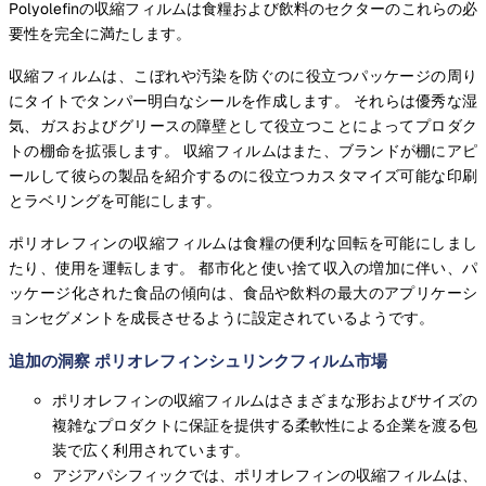
Polyolefinの収縮フィルムは食糧および飲料のセクターのこれらの必
要性を完全に満たします。
収縮フィルムは、こぼれや汚染を防ぐのに役立つパッケージの周り
にタイトでタンパー明白なシールを作成します。 それらは優秀な湿
気、ガスおよびグリースの障壁として役立つことによってプロダク
トの棚命を拡張します。 収縮フィルムはまた、ブランドが棚にアピ
ールして彼らの製品を紹介するのに役立つカスタマイズ可能な印刷
とラベリングを可能にします。
ポリオレフィンの収縮フィルムは食糧の便利な回転を可能にしまし
たり、使用を運転します。 都市化と使い捨て収入の増加に伴い、パ
ッケージ化された食品の傾向は、食品や飲料の最大のアプリケーシ
ョンセグメントを成長させるように設定されているようです。
追加の洞察 ポリオレフィンシュリンクフィルム市場
ポリオレフィンの収縮フィルムはさまざまな形およびサイズの
複雑なプロダクトに保証を提供する柔軟性による企業を渡る包
装で広く利用されています。
アジアパシフィックでは、ポリオレフィンの収縮フィルムは、