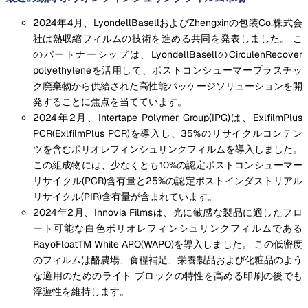
2024年4月、LyondellBasellおよびZhengxinの包装Co.株式会
社は熱収縮フィルムの技術を進める共同を発表しました。 こ
のパートナーシップは、LyondellBasellのCirculenRecover
polyethyleneを活用して、ポストコンシューマープラスチッ
ク廃棄物から供給された高性能パッケージソリューションを開
発することに焦点を当てています。
2024年2月、Intertape Polymer Group(IPG)は、ExlfilmPlus
PCR(ExlfilmPlus PCR)を導入し、35%のリサイクルコンテン
ツを含むポリオレフィンシュリンクフィルムを導入しました。
この組成物には、少なくとも10%の認定ポストコンシューマー
リサイクル(PCR)含有量と25%の認定ポストインダストリアル
リサイクル(PIR)含有量が含まれています。
2024年2月、Innovia Filmsは、光に敏感な製品に適したフロ
ート可能な白色ポリオレフィンシュリンクフィルムである
RayoFloatTM White APO(WAPO)を導入しました。 この低密度
のフィルムは酪農場、食糧補足、栄養製品および化粧品のよう
な適用のためのライト ブロックの特性を高める印刷の後でも
浮遊性を維持します。