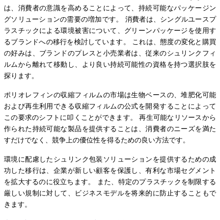
は、消費者の意識を高めることによって、持続可能なパッケージン
グソリューションの需要の増加です。 消費者は、シングルユースプ
ラスチックによる環境被害について、グリーンパッケージを使用す
るブランドへの移行を検討しています。 これは、態度の変化と購買
の好みは、ブランドのプレスと小売業者は、従来のシュリンクフィ
ルムから離れて移動し、より良い持続可能性の資格を持つ選択肢を
探ります。
ポリオレフィンの収縮フィルムの市場は生物ベースの、堆肥化可能
および再生利用できる収縮フィルムの公式を開発することによって
この要求のシフトに叩くことができます。 再生可能なリソースから
作られた持続可能な製品を提供することは、消費者のニーズを満た
すだけでなく、競争上の優位性を得るための良い方法です。
環境に配慮したシュリンク包装ソリューションを提供するための成
功した移行は、企業が新しい顧客を保護し、有利な市場セグメント
を拡大するのに役立ちます。 また、特定のプラスチックを制限する
厳しい規制に対して、ビジネスモデルを将来的に防止することもで
きます。