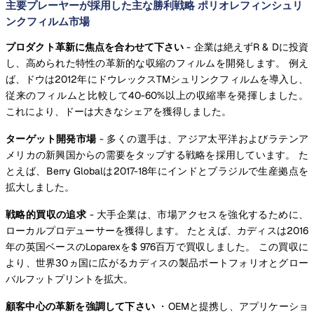
主要プレーヤーが採用した主な勝利戦略 ポリオレフィンシュリ
ンクフィルム市場
プロダクト革新に焦点を合わせて下さい
- 企業は絶えずR & Dに投資
し、高められた特性の革新的な収縮のフィルムを開発します。 例え
ば、ドウは2012年にドウレックスTMシュリンクフィルムを導入し、
従来のフィルムと比較して40-60%以上の収縮率を発揮しました。
これにより、ドーは大きなシェアを獲得しました。
ターゲット開発市場
- 多くの選手は、アジア太平洋およびラテンア
メリカの新興国からの需要をタップする戦略を採用しています。 た
とえば、Berry Globalは2017-18年にインドとブラジルで生産拠点を
拡大しました。
戦略的買収の追求
- 大手企業は、市場アクセスを強化するために、
ローカルプロデューサーを獲得します。 たとえば、カディスは2016
年の英国ベースのLoparexを$ 976百万で買収しました。 この買収に
より、世界30ヵ国に広がるカディスの製品ポートフォリオとグロー
バルフットプリントを拡大。
顧客中心の革新を強調して下さい
・OEMと提携し、アプリケーショ