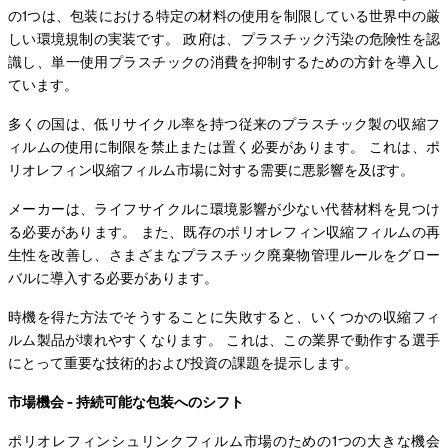
の1つは、包装における特定の材料の使用を制限している世界中の厳
しい環境規制の実装です。 政府は、プラスチック汚染の危険性を認
識し、単一使用プラスチックの消費を抑制するための方針を導入し
ています。
多くの国は、低リサイクル率を持つ従来のプラスチック製の収縮フ
ィルムの使用に制限を禁止または置く必要があります。 これは、ポ
リオレフィン収縮フィルム市場に対する需要に悪影響を及ぼす。
メーカーは、ライフサイクルに環境影響が少ない代替材料を見つけ
る必要があります。 また、既存のポリオレフィン収縮フィルムの再
生性を改善し、さまざまなプラスチック廃棄物管理ルールをグロー
バルに導入する必要があります。
時機を得た方法でそうすることに失敗すると、いくつかの収縮フィ
ルム製品が壊れやすくなります。 これは、この業界で動作する選手
にとって重要な技術的および投資の課題を提示します。
市場機会 - 持続可能な包装へのシフト
ポリオレフィンシュリンクフィルム市場のための1つの大きな機会