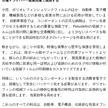
市場ドライバー - 産業用途で成長する
小売、ポリオレフィンシュリンクフィルムのほか、自動車、電子機
器、機械製造などの多様な産業分野における応用が増加していま
す。 自動車製造では、コンポーネントの正式な納期は、リーン生産
プロセスを維持するための重要な側面です。 Polyolefinの収縮フィ
ルムは出荷の間に厳密な交通機関に抗し、より少ないスペースを取
ることができる部品特定の大きさのパッケージを作成を助けます。
動きながら、ほこりや湿気、軽微な衝撃から堅牢な保護を実現しま
す。 これは、段ボール箱やフォームなどの代替フォーマットより
も、彼らの上昇の好みにつながっています。 製造業者はまた植物の
兵站学の間に容易な同一証明および追跡のためのタグ付け情報が付
いている収縮フィルムの印刷物をカスタマイズできます。
同様に、いくつかの小さなコンポーネントを製造する消費者電子で
は、損傷なしで安全にパッケージ化する必要があります。 ポリオレ
フィンの収縮フィルムの静的な散逸性の特性は付加的に反静的な保
護を提供します。 包装効率を高めます。
これらのすべての利点は、自動車、電子機器、伝統的な包装オプシ