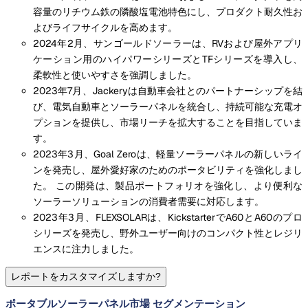
容量のリチウム鉄の隣酸塩電池特色にし、プロダクト耐久性お
よびライフサイクルを高めます。
2024年2月、サンゴールドソーラーは、RVおよび屋外アプリ
ケーション用のハイパワーシリーズとTFシリーズを導入し、
柔軟性と使いやすさを強調しました。
2023年7月、Jackeryは自動車会社とのパートナーシップを結
び、電気自動車とソーラーパネルを統合し、持続可能な充電オ
プションを提供し、市場リーチを拡大することを目指していま
す。
2023年3月、Goal Zeroは、軽量ソーラーパネルの新しいライ
ンを発売し、屋外愛好家のためのポータビリティを強化しまし
た。 この開発は、製品ポートフォリオを強化し、より便利な
ソーラーソリューションの消費者需要に対応します。
2023年3月、FLEXSOLARは、KickstarterでA60とA60のプロ
シリーズを発売し、野外ユーザー向けのコンパクト性とレジリ
エンスに注力しました。
レポートをカスタマイズしますか?
ポータブルソーラーパネル市場 セグメンテーション