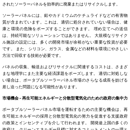
されたソーラーパネルを効率的に廃棄またはリサイクルします。
ソーラーパネルには、鉛やカドミウムのケチュライドなどの有害物
質が含まれています。これは、適切に処分されていない場合は、健
康と環境の危険をポーズすることができます。 埋め立てへの送信
は、持続可能なソリューションではありません。 大規模なリサイク
ル施設の設定には、多くの開発市場が余裕がない重要な投資が必要
です。 また、シリコン、ガラス、金属などの材料を環境にやさしい
方法で回収する技術が必要です。
パネルの収集、輸送およびリサイクルに関連するコストは、さまざ
まな地理学にまた主要な経済課題をポーズします。 適切に対処しな
い場合は、ポータブルソーラーパネル市場のさらなる成長を妨げる
差し迫った問題になる可能性があります。
市場機会 - 再生可能エネルギーと分散型電気化のための政府の集中力
ポータブルソーラーパネル市場を運転するための主要な機会は、再
生可能エネルギーの採用と分散型電気化の努力を促進する支援政府
の政策とインセンティブを介して行われます。 開発途上国の多くの
政府は、クリーンエネルギー目標に対するコミットメントの一環と