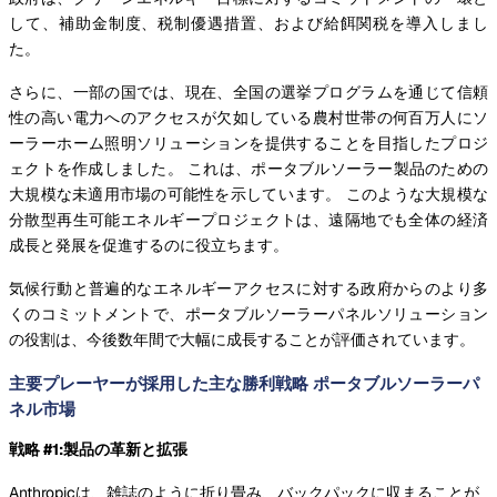
して、補助金制度、税制優遇措置、および給餌関税を導入しまし
た。
さらに、一部の国では、現在、全国の選挙プログラムを通じて信頼
性の高い電力へのアクセスが欠如している農村世帯の何百万人にソ
ーラーホーム照明ソリューションを提供することを目指したプロジ
ェクトを作成しました。 これは、ポータブルソーラー製品のための
大規模な未適用市場の可能性を示しています。 このような大規模な
分散型再生可能エネルギープロジェクトは、遠隔地でも全体の経済
成長と発展を促進するのに役立ちます。
気候行動と普遍的なエネルギーアクセスに対する政府からのより多
くのコミットメントで、ポータブルソーラーパネルソリューション
の役割は、今後数年間で大幅に成長することが評価されています。
主要プレーヤーが採用した主な勝利戦略 ポータブルソーラーパ
ネル市場
戦略 #1:製品の革新と拡張
Anthropicは、雑誌のように折り畳み、バックパックに収まることが