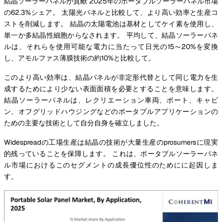
結晶ソーラーパネルが貢献 2025年のポータブルソーラーパネル市場
の62.3%シェア。 太陽光パネルと比較して、より高い効率と生産コ
ストを削減します。 結晶の太陽電池は基材としてケイ素を使用し、
単一か多結晶性細胞からなされます。 平均して、結晶ソーラーパネ
ルは、それらを使用可能な電力に当たって日光の15〜20%を変換
し、アモルファス薄膜技術の約10%と比較して。
このより高い効率は、結晶パネルが非定形代替として同じ電力を生
成するためにより少ない表面面積を必要とすることを意味します。
結晶ソーラーパネルは、レクリエーション車両、ボート、キャビ
ン、オフグリッドハウジングなどのポータブルアプリケーションの
ための主要な技術として自分自身を確立しました。
Widespreadの工場生産は結晶の技術が大量生産のprosumersに現実
的残っていることを保障します。 これは、ポータブルソーラーパネ
ル市場におけるこのセグメントの成長優位性のためにに起因しま
す。