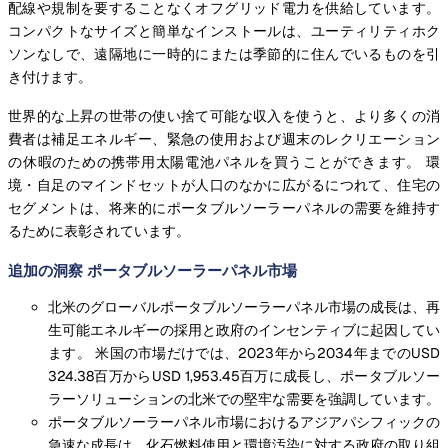
配線や規制を要することなくオフグリッド電力を供給しています。
コンパクトなサイズと簡単なインストールは、ユーティリティホク
ソンなしで、遠隔地に一時的にまたは季節的に住んでいるものを引
き付けます。
世界的な上昇の世帯の使い捨て可能な収入を使うと、より多くの消
費者は補足エネルギー、緊急の使用および週末のレクリエーション
の休暇のための携帯用太陽電池パネルを買うことができます。 環
境・自足のマインドセットが人口のなかに広がるにつれて、住宅の
セグメントは、将来的にポータブルソーラーパネルの需要を維持す
るために表彰されています。
追加の洞察 ポータブルソーラーパネル市場
北米のグローバルポータブルソーラーパネル市場の成長は、再
生可能エネルギーの採用と政府のインセンティブに起因してい
ます。 米国の市場だけでは、2023年から2034年までのUSD
324.38百万からUSD 1,953.45百万に成長し、ポータブルソー
ラーソリューションの北米での堅牢な需要を強調しています。
ポータブルソーラーパネル市場におけるアジアパシフィックの
急速な成長は、化石燃料使用と環境汚染に対する政府の取り組