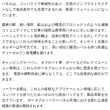
パネルは、コンパクトで耐候性があり、任意のインフラストラクチ
ャなしで低光条件でも充電できるため、推奨ソリューションになっ
ています。
森林の駅、鋭い場所、鉱山および構造のプロジェクトのような遠隔
コミュニティそして仕事の場所は携帯用パネルに大いに頼ります。
ハーシュテラインと長距離は、従来の電気グリッドを介してアクセ
スできないこれらの領域を作ることが多いので、オンサイト太陽エ
ネルギーは不可欠です。 また、高い排出と騒音レベルを持つ高価な
ディーゼルラン発電機を避けます。
キャンピングカーバン、オフロード車、ボートなどのレクリエーシ
ョン車両は、これらのポータブルシステムから特に恩恵を受けてい
ます。 電源や燃料供給に縛らなくても、どこでも自発的な旅行がで
きます。
ソーラー企業は、これらの多様なアプリケーション領域に応じて、
コンパクトな折りたたみパネルから防水バッグまで、製品革新を仕
立てています。 ポータブルソーラーパネル市場における新たな成長
経路の形成が期待されます。