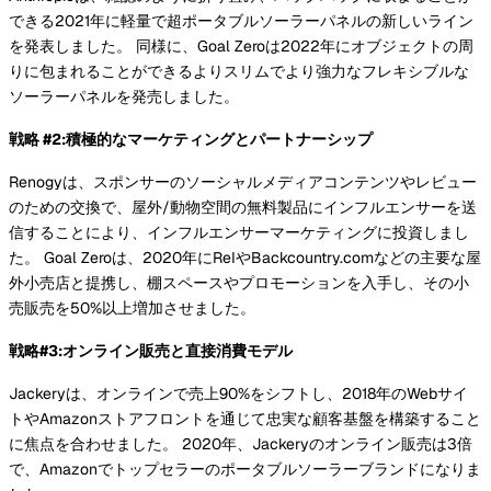
できる2021年に軽量で超ポータブルソーラーパネルの新しいライン
を発表しました。 同様に、Goal Zeroは2022年にオブジェクトの周
りに包まれることができるよりスリムでより強力なフレキシブルな
ソーラーパネルを発売しました。
戦略 #2:積極的なマーケティングとパートナーシップ
Renogyは、スポンサーのソーシャルメディアコンテンツやレビュー
のための交換で、屋外/動物空間の無料製品にインフルエンサーを送
信することにより、インフルエンサーマーケティングに投資しまし
た。 Goal Zeroは、2020年にReIやBackcountry.comなどの主要な屋
外小売店と提携し、棚スペースやプロモーションを入手し、その小
売販売を50%以上増加させました。
戦略#3:オンライン販売と直接消費モデル
Jackeryは、オンラインで売上90%をシフトし、2018年のWebサイ
トやAmazonストアフロントを通じて忠実な顧客基盤を構築すること
に焦点を合わせました。 2020年、Jackeryのオンライン販売は3倍
で、Amazonでトップセラーのポータブルソーラーブランドになりま