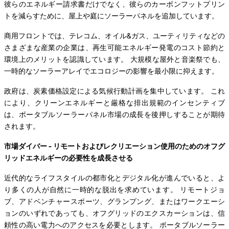
彼らのエネルギー請求書だけでなく、彼らのカーボンフットプリン
トを減らすために、屋上や庭にソーラーパネルを追加しています。
商用フロントでは、テレコム、オイル&ガス、ユーティリティなどの
さまざまな産業の企業は、再生可能エネルギー発電のコスト節約と
環境上のメリットを認識しています。 大規模な屋外と音楽祭でも、
一時的なソーラーアレイでエコロジーの影響を最小限に抑えます。
政府は、炭素価格設定による気候行動計画を集中しています。 これ
により、クリーンエネルギーと厳格な排出規範のインセンティブ
は、ポータブルソーラーパネル市場の成長を後押しすることが期待
されます。
市場ダイバー - リモートおよびレクリエーション使用のためのオフグ
リッドエネルギーの必要性を成長させる
近代的なライフスタイルの都市化とデジタル化が進んでいると、よ
り多くの人が自然に一時的な脱出を求めています。 リモートジョ
ブ、アドベンチャースポーツ、グランプング、またはワークエーシ
ョンのいずれであっても、オフグリッドのエクスカーションは、信
頼性の高い電力へのアクセスを必要とします。 ポータブルソーラー