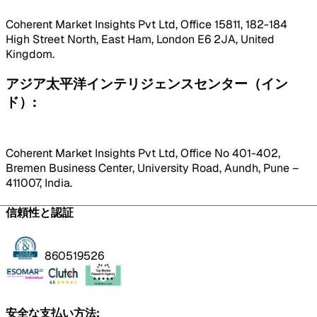
Coherent Market Insights Pvt Ltd, Office 15811, 182-184
High Street North, East Ham, London E6 2JA, United
Kingdom.
アジア太平洋インテリジェンスセンター（イン
ド）:
Coherent Market Insights Pvt Ltd, Office No 401-402,
Bremen Business Center, University Road, Aundh, Pune –
411007, India.
信頼性と認証
860519526
安全な支払い方法: