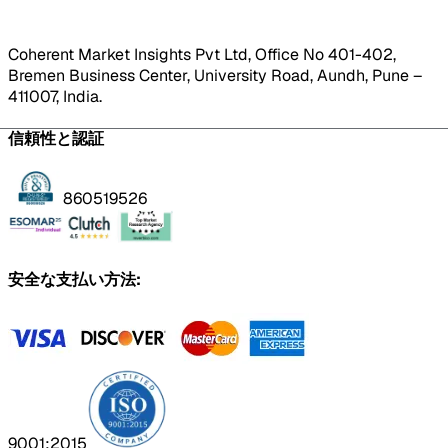
Coherent Market Insights Pvt Ltd, Office No 401-402,
Bremen Business Center, University Road, Aundh, Pune –
411007, India.
信頼性と認証
860519526
安全な支払い方法:
9001:2015