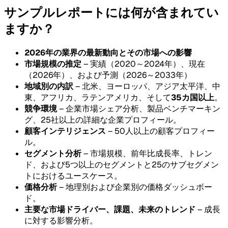
サンプルレポートには何が含まれてい
ますか？
2026年の業界の最新動向とその市場への影響
市場規模の推定
– 実績（2020～2024年）、現在
（2026年）、および予測（2026～2033年）
地域別の内訳
– 北米、ヨーロッパ、アジア太平洋、中
東、アフリカ、ラテンアメリカ、そして
35カ国以上
。
競争環境
– 企業市場シェア分析、製品ベンチマーキン
グ、25社以上の詳細な企業プロフィール。
顧客インテリジェンス
– 50人以上の顧客プロフィー
ル。
セグメント分析
– 市場規模、前年比成長率、トレン
ド、および5つ以上のセグメントと25のサブセグメン
トにおけるユースケース。
価格分析
– 地理別および企業別の価格ダッシュボー
ド。
主要な市場ドライバー、課題、未来のトレンド
– 成長
に対する影響分析。