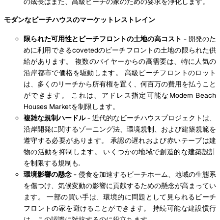
の成長はまた、高級ビーチの家のための要求を浄化します。
モダンなビーチハウスのマーケットレストレイン
限られた可用性とビーチフロントの土地の高コスト
- 開発のた
めに利用できるcovetedのビーチフロントの土地の限られた供
給があります。 複数のバイヤーからの高需要は、特に人気の
沿岸都市で価格を駆動します。 高級ビーチフロントのロット
は、多くのリーチから所有権を置く、何百万の費用を払うこと
ができます。 これは、アドレス指定可能なModern Beach
Houses Marketを制限します。
複雑な規制ハードル
- 近代的なビーチハウスプロジェクトは、
沿岸開発に関するゾーニング法、環境規制、および建築規範を
遵守する必要があります。 承認の遅れおよび赤いテープは建
物の活動を抑制します。 いくつかの地域で創造的な建築設計
を制限する規制も.
環境影響の懸念
- 侵食を加速するビーチホーム、地域の生態系
を傷つけ、気候変動の影響に貢献するための懸念が高まってい
ます。 一部の買い手は、環境的に問題として見られるビーチ
フロントの家を避けることができます。 持続可能な建設慣行
は、この認識に対抗するのに役立ちます。