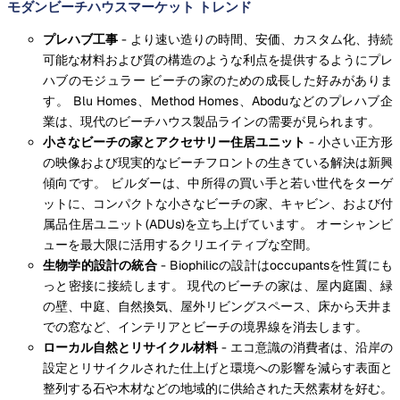
モダンビーチハウスマーケット トレンド
プレハブ工事
- より速い造りの時間、安価、カスタム化、持続
可能な材料および質の構造のような利点を提供するようにプレ
ハブのモジュラー ビーチの家のための成長した好みがありま
す。 Blu Homes、Method Homes、Aboduなどのプレハブ企
業は、現代のビーチハウス製品ラインの需要が見られます。
小さなビーチの家とアクセサリー住居ユニット
- 小さい正方形
の映像および現実的なビーチフロントの生きている解決は新興
傾向です。 ビルダーは、中所得の買い手と若い世代をターゲ
ットに、コンパクトな小さなビーチの家、キャビン、および付
属品住居ユニット(ADUs)を立ち上げています。 オーシャンビ
ューを最大限に活用するクリエイティブな空間。
生物学的設計の統合
- Biophilicの設計はoccupantsを性質にも
っと密接に接続します。 現代のビーチの家は、屋内庭園、緑
の壁、中庭、自然換気、屋外リビングスペース、床から天井ま
での窓など、インテリアとビーチの境界線を消去します。
ローカル自然とリサイクル材料
- エコ意識の消費者は、沿岸の
設定とリサイクルされた仕上げと環境への影響を減らす表面と
整列する石や木材などの地域的に供給された天然素材を好む。