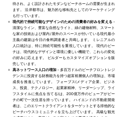
待され、よく設計されたモダンなビーチホームの需要が生まれ
ます。 沿岸都市は、魅力的な移転先としてのマーケティング
も行っています。
現代的で持続可能なデザインのための消費者の好みを変える
-
清潔なライン、豊富な自然なライト、緑の建物材料、スマート
な家の技術および屋内/屋外のスペースが付いている現代最小
主義の建築は今日の食料調達者と共鳴します。 ミレニアルの
人口統計は、特に持続可能性を重視しています。 現代のビー
チは、現代的なデザインと環境に優しい機能で、これらの変化
の好みに応えます。 ビルダーもカスタマイズオプションを販
売しています。
高ネットワース人口の増加
- 多百万ドルのビーチフロントレジ
デンスに投資する財務能力を持つ超富裕層個人の増加は、市場
成長を推進しています。 フォーブス(メディア企業、ビジネ
ス、投資、テクノロジー、起業家精神、リーダーシップ、ライ
フスタイルに焦点を当てる)は、200億万件のビューアがビー
チの町で一次住居を持っています。 ハイエンドの不動産開発
者は、このエリートクライアントをターゲットとする排他的な
ビーチハウスコミュニティを立ち上げています。 高級な観光