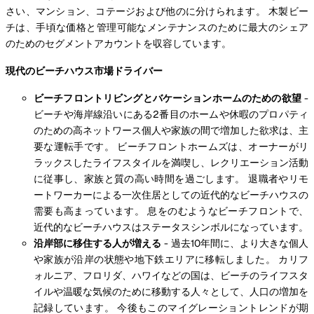
さい、マンション、コテージおよび他のに分けられます。 木製ビー
チは、手頃な価格と管理可能なメンテナンスのために最大のシェア
のためのセグメントアカウントを収容しています。
現代のビーチハウス市場ドライバー
ビーチフロントリビングとバケーションホームのための欲望
-
ビーチや海岸線沿いにある2番目のホームや休暇のプロパティ
のための高ネットワース個人や家族の間で増加した欲求は、主
要な運転手です。 ビーチフロントホームズは、オーナーがリ
ラックスしたライフスタイルを満喫し、レクリエーション活動
に従事し、家族と質の高い時間を過ごします。 退職者やリモ
ートワーカーによる一次住居としての近代的なビーチハウスの
需要も高まっています。 息をのむようなビーチフロントで、
近代的なビーチハウスはステータスシンボルになっています。
沿岸部に移住する人が増える
- 過去10年間に、より大きな個人
や家族が沿岸の状態や地下鉄エリアに移転しました。 カリフ
ォルニア、フロリダ、ハワイなどの国は、ビーチのライフスタ
イルや温暖な気候のために移動する人々として、人口の増加を
記録しています。 今後もこのマイグレーショントレンドが期