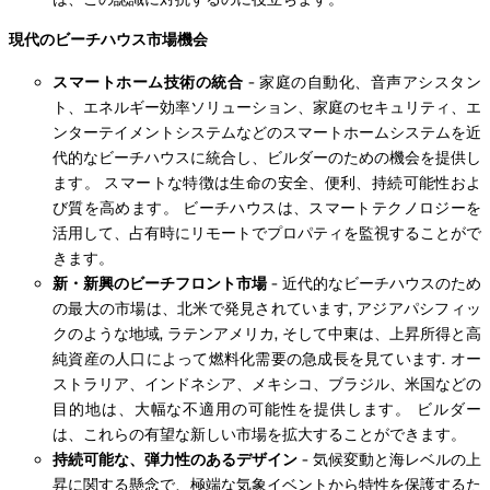
現代のビーチハウス市場機会
スマートホーム技術の統合
- 家庭の自動化、音声アシスタン
ト、エネルギー効率ソリューション、家庭のセキュリティ、エ
ンターテイメントシステムなどのスマートホームシステムを近
代的なビーチハウスに統合し、ビルダーのための機会を提供し
ます。 スマートな特徴は生命の安全、便利、持続可能性およ
び質を高めます。 ビーチハウスは、スマートテクノロジーを
活用して、占有時にリモートでプロパティを監視することがで
きます。
新・新興のビーチフロント市場
- 近代的なビーチハウスのため
の最大の市場は、北米で発見されています, アジアパシフィッ
クのような地域, ラテンアメリカ, そして中東は、上昇所得と高
純資産の人口によって燃料化需要の急成長を見ています. オー
ストラリア、インドネシア、メキシコ、ブラジル、米国などの
目的地は、大幅な不適用の可能性を提供します。 ビルダー
は、これらの有望な新しい市場を拡大することができます。
持続可能な、弾力性のあるデザイン
- 気候変動と海レベルの上
昇に関する懸念で、極端な気象イベントから特性を保護するた