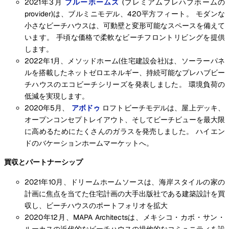
2021年3月
ブルーホームズ
(プレミアムプレハブホームの
provider)は、ブルミニモデル、420平方フィート。 モダンな
小さなビーチハウスは、可動壁と変形可能なスペースを備えて
います。 手頃な価格で柔軟なビーチフロントリビングを提供
します。
2022年1月、メソッドホーム(住宅建設会社)は、ソーラーパネ
ルを搭載したネットゼロエネルギー、持続可能なプレハブビー
チハウスのエコビーチシリーズを発表しました。 環境負荷の
低減を実現します。
2020年5月、
アボドゥ
ロフトビーチモデルは、屋上デッキ、
オープンコンセプトレイアウト、そしてビーチビューを最大限
に高めるためにたくさんのガラスを発売しました。 ハイエン
ドのバケーションホームマーケットへ。
買収とパートナーシップ
2021年10月、ドリームホームソースは、海岸スタイルの家の
計画に焦点を当てた住宅計画の大手出版社である建築設計を買
収し、ビーチハウスのポートフォリオを拡大
2020年12月、MAPA Architectsは、メキシコ・カボ・サン・
ルーカスの近代的なビーチハウスの排他的なコミュニティを設