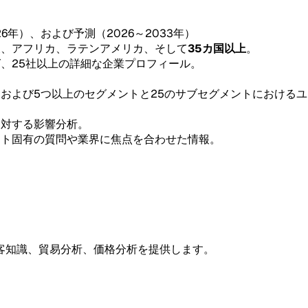
26年）、および予測（2026～2033年）
東、アフリカ、ラテンアメリカ、そして
35カ国以上
。
グ、25社以上の詳細な企業プロフィール。
。
、および5つ以上のセグメントと25のサブセグメントにおける
。
に対する影響分析。
ント固有の質問や業界に焦点を合わせた情報。
客知識、貿易分析、価格分析を提供します。