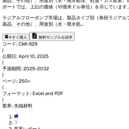
薬品、その他）、用途別（水・廃水処理、石油・ガス産業、
ポートでは、上記の価値（10億米ドル単位）を示しています
ラジアルフローポンプ市場は、製品タイプ別（単段ラジアル
薬品、その他）、用途別（水・廃水処
...
今すぐ購入
無料サンプルを請求
コード
:
CMI-
629
|
公開日
:
April 10, 2025
|
予測期間
:
2025-2032
|
ページ
:
250+
|
フォーマット
:
Excel and PDF
|
業界
:
先端材料
業界レポート