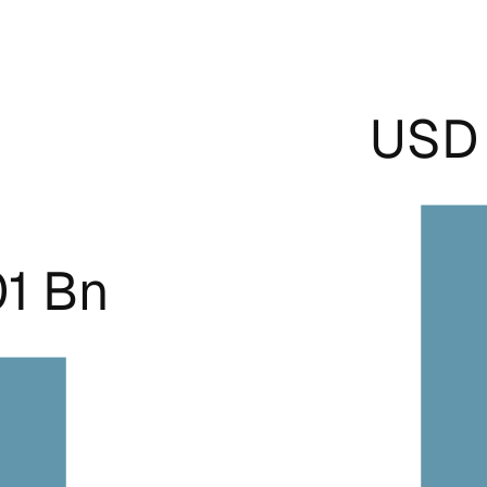
USD 
01 Bn