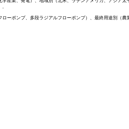
化学産業、発電）、地域別（北米、ラテンアメリカ、アジア太
。
.
フローポンプ、多段ラジアルフローポンプ）、最終用途別（農