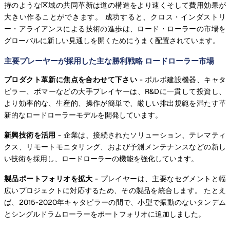
持のような区域の共同革新は道の構造をより速くそして費用効果が
大きい作ることができます。 成功すると、クロス・インダストリ
ー・アライアンスによる技術の進歩は、ロード・ローラーの市場を
グローバルに新しい見通しを開くためにうまく配置されています。
主要プレーヤーが採用した主な勝利戦略 ロードローラー市場
プロダクト革新に焦点を合わせて下さい
- ボルボ建設機器、キャタ
ピラー、ボマーなどの大手プレイヤーは、R&Dに一貫して投資し、
より効率的な、生産的、操作が簡単で、厳しい排出規範を満たす革
新的なロードローラーモデルを開発しています。
新興技術を活用
- 企業は、接続されたソリューション、テレマティ
クス、リモートモニタリング、および予測メンテナンスなどの新し
い技術を採用し、ロードローラーの機能を強化しています。
製品ポートフォリオを拡大
- プレイヤーは、主要なセグメントと幅
広いプロジェクトに対応するため、その製品を統合します。 たとえ
ば、2015-2020年キャタピラーの間で、小型で振動のないタンデム
とシングルドラムローラーをポートフォリオに追加しました。