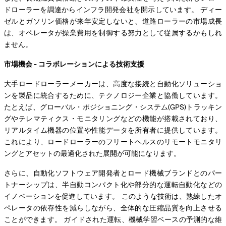
ドローラーを調達からインフラ開発会社を開示しています。 ディー
ゼルとガソリン価格が来年安定しないと、道路ローラーの市場成長
は、オペレータが操業費用を制御する努力として従属するかもしれ
ません。
市場機会 - コラボレーションによる技術支援
大手ロードローラーメーカーは、高度な接続と自動化ソリューショ
ンを製品に統合するために、テクノロジー企業と協働しています。
たとえば、グローバル・ポジショニング・システム(GPS)トラッキン
グやテレマティクス・モニタリングなどの機能が搭載されており、
リアルタイム機器の位置や性能データを所有者に提供しています。
これにより、ロードローラーのフリートヘルスのリモートモニタリ
ングとアセットの最適化された展開が可能になります。
さらに、自動化ソフトウェア開発者とロード機械ブランドとのパー
トナーシップは、半自動コンパクト化や部分的な運転自動化などの
イノベーションを促進しています。 このような技術は、熟練したオ
ペレータの依存性を減らしながら、全体的な圧縮品質を向上させる
ことができます。 ガイドされた運転、機械学習ベースの予測的な維