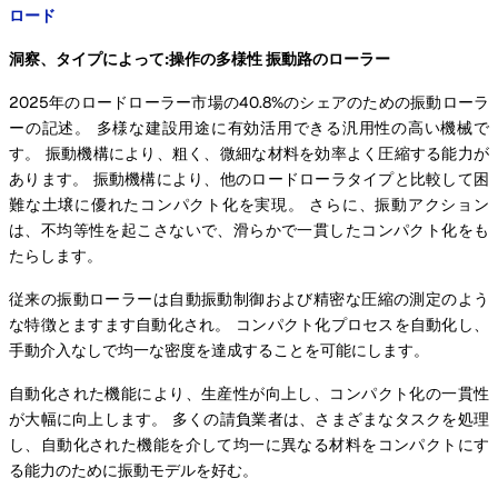
ロード
洞察、タイプによって:操作の多様性 振動路のローラー
2025年のロードローラー市場の40.8%のシェアのための振動ローラ
ーの記述。 多様な建設用途に有効活用できる汎用性の高い機械で
す。 振動機構により、粗く、微細な材料を効率よく圧縮する能力が
あります。 振動機構により、他のロードローラタイプと比較して困
難な土壌に優れたコンパクト化を実現。 さらに、振動アクション
は、不均等性を起こさないで、滑らかで一貫したコンパクト化をも
たらします。
従来の振動ローラーは自動振動制御および精密な圧縮の測定のよう
な特徴とますます自動化され。 コンパクト化プロセスを自動化し、
手動介入なしで均一な密度を達成することを可能にします。
自動化された機能により、生産性が向上し、コンパクト化の一貫性
が大幅に向上します。 多くの請負業者は、さまざまなタスクを処理
し、自動化された機能を介して均一に異なる材料をコンパクトにす
る能力のために振動モデルを好む。