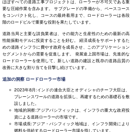
ほぼすべての道路工事プロジェクトは、ローラーが不可欠である重
要な圧縮作業を含みます。 サブグレードの準備から、ベースコース
をコンパクト化し、コースの最終着用まで、ロードローラーは各段
階のロードビルで重要な役割を果たしています。
道路当局と主要な請負業者は、その能力と生産性のための最新の高
性能振動モデルに投資することを好む。 経済成長をサポートするた
めの道路インフラに費やす政府を成長させ、このアプリケーション
セグメントからの需要を促進します。 発展途上国市場は、先進的な
ロードローラーを使用して、新しい道路の建設と既存の道路品質の
改善に大きな割り当てを目撃し続けています。
追加の洞察 ロードローラー市場
2023年8月:インドの連合大臣とオディシャのチーフ大臣は、
ブレーンスワールの道路を拡張し、再建するための基礎石を敷
設しました。
地域的洞察:アジアパシフィックは、インフラの重大な政府投
資による道路ローラーの市場です。
市場成長:アジア・パシフィック地域は、インフラ開発により
燃料を供給するロードローラー市場を指しています。