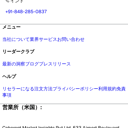
インド
+91-848-285-0837
メニュー
当社について
業界
サービス
お問い合わせ
リーダークラブ
最新の洞察
ブログ
プレスリリース
ヘルプ
リセラーになる
注文方法
プライバシーポリシー
利用規約
免責
事項
営業所（米国）:
Coherent Market Insights Pvt Ltd, 533 Airport Boulevard,