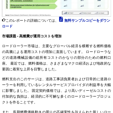
このレポートの詳細については、
無料サンプルコピーをダウン
ロード
市場課題 - 高燃費が運用コストを増加
ロードローラー市場は、主要なグローバル経済を横断する燃料価格
の高騰による運用コストの増加に直面しています。 ロードローラな
どの道路機械設備の総所有コストのかなりの部分のための燃料口
座。 最近では、燃料価格は、さまざまなマクロ経済および地政的な
要因に着実な上昇を目撃しました。
燃料支出のこのサージは、道路工事請負業者および日常的に道路ロ
ーラーを利用しているレンタルサービスプロバイダの利益率を大幅
に影響しました。 固定契約価格では、より高いディーゼルコストの
付加的な負担は、経済的に不可解な多くのロードローラープロジェ
クトを作ることです。
また、長期燃費価格動きの周りの不確実性を与えられた新しいロー