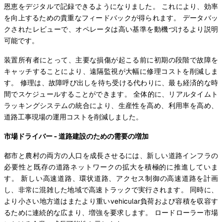
恩恵をデジタルで記録できるようになりました。 これにより、効率
を向上するための貴重なフィードバックが得られます。 データバッ
クされたレビューで、オペレータは高い基準を動機づけるより説明
可能です。
装置所有者にとって、主要な損傷が起こる前に初期の段階で故障を
キャッチすることにより、遠隔監視が大幅に修理コストを削減しま
す。 修理は、故障呼び出しを待ち受ける代わりに、最も経済的な時
間でスケジュールすることができます。 全体的に、リアルタイムト
ラッキングシステムの統合により、生産性を高め、利用率を高め、
道路工事現場の運用コストを削減しました。
市場ドライバー - 道路建設のための需要の増加
都市と農村の両方の人口を成長させるには、新しい道路インフラの
必要性と既存の道路ネットワークの拡大を積極的に推進していま
す。 新しい高速道路、環状道路、アクセス制御の高速道路を計画
し、非常に混雑した地域で高速トラックで実行されます。 同時に、
より小さい地方道はまたより重いvehicular負荷および容積を収容す
るために連続的な広まり、増強を要求します。 ロードローラー市場