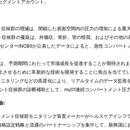
セグメントアカウント。
ト症候群の増減は、閉鎖した表面空間内の圧力の増加による重大
ト症候群の蔓延は、外傷症、骨折、管の怪我、およびその他の条
ンター(NCBI)が公表したデータによると、急性コンパートメ
は、予測期間にわたって市場成長を促進することが期待されま
させるために革新的な技術を開発することに焦点を当てていま
モニタリングなどの高度化により、リアルタイムのデータ監視
パートメント症候群の診断補助として、my01連続コンパートメン
会:
トメント症候群モニタリング装置メーカーがヘルスケアインフ
価格設定戦略と流通のパートナーシップを集中して、新興国に