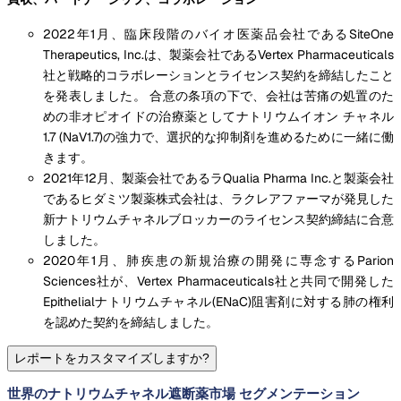
2022年1月、臨床段階のバイオ医薬品会社であるSiteOne
Therapeutics, Inc.は、製薬会社であるVertex Pharmaceuticals
社と戦略的コラボレーションとライセンス契約を締結したこと
を発表しました。 合意の条項の下で、会社は苦痛の処置のた
めの非オピオイドの治療薬としてナトリウムイオン チャネル
1.7 (NaV1.7)の強力で、選択的な抑制剤を進めるために一緒に働
きます。
2021年12月、製薬会社であるラQualia Pharma Inc.と製薬会社
であるヒダミツ製薬株式会社は、ラクレアファーマが発見した
新ナトリウムチャネルブロッカーのライセンス契約締結に合意
しました。
2020年1月、肺疾患の新規治療の開発に専念するParion
Sciences社が、Vertex Pharmaceuticals社と共同で開発した
Epithelialナトリウムチャネル(ENaC)阻害剤に対する肺の権利
を認めた契約を締結しました。
レポートをカスタマイズしますか?
世界のナトリウムチャネル遮断薬市場 セグメンテーション