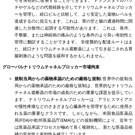
守を潜在的に改善することができます。 トランスダマルパッ
チやゲルなどの代替経路を介してナトリウムチャネルブロッカ
ーを管理し、経口ピルと比較して、より安定した薬物レベルを
達成するのに役立ちます。これは、胃の空と腸の通過時間に関
連した分散性に起因する可能性があります。 これは、発作、
不整脈、または神経病の痛みのような条件のより良い有効性と
管理に翻訳することができます。 非侵襲的な配達ルートはま
た、経口ナトリウムチャネル遮断薬によって引き起こされる胃
腸刺激のような問題を緩和するかもしれません。
グローバルナトリウムチャネルブロッカー市場拘束
規制当局からの薬物承認のための厳格な規制:
世界中の規制当
局からの薬物承認のための厳格な規制は、世界的なナトリウム
チャネル遮断器の市場の成長のための重要な課題を提示してい
ます。 ナトリウムチャネルブロッカーは、アラヒスマイアス
や慢性疼痛などのさまざまな心臓条件を管理するために使用さ
れる薬の重要なクラスです。 しかしながら、米国食品医薬品
局(FDA)や欧州医薬品庁(EMA)などの規制機関により、近年で
は医薬品承認プロセスが極めて長く複雑化し、新たな医薬品候
補の安全性と有効性を確立しています。