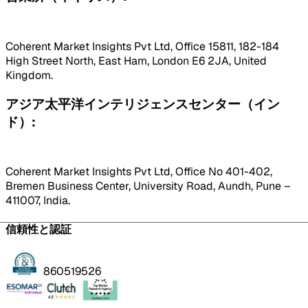
Coherent Market Insights Pvt Ltd, Office 15811, 182-184
High Street North, East Ham, London E6 2JA, United
Kingdom.
アジア太平洋インテリジェンスセンター（イン
ド）:
Coherent Market Insights Pvt Ltd, Office No 401-402,
Bremen Business Center, University Road, Aundh, Pune –
411007, India.
信頼性と認証
860519526