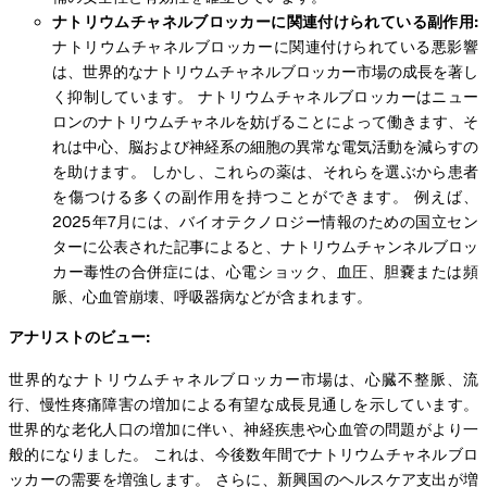
ナトリウムチャネルブロッカーに関連付けられている副作用:
ナトリウムチャネルブロッカーに関連付けられている悪影響
は、世界的なナトリウムチャネルブロッカー市場の成長を著し
く抑制しています。 ナトリウムチャネルブロッカーはニュー
ロンのナトリウムチャネルを妨げることによって働きます、そ
れは中心、脳および神経系の細胞の異常な電気活動を減らすの
を助けます。 しかし、これらの薬は、それらを選ぶから患者
を傷つける多くの副作用を持つことができます。 例えば、
2025年7月には、バイオテクノロジー情報のための国立セン
ターに公表された記事によると、ナトリウムチャンネルブロッ
カー毒性の合併症には、心電ショック、血圧、胆嚢または頻
脈、心血管崩壊、呼吸器病などが含まれます。
アナリストのビュー:
世界的なナトリウムチャネルブロッカー市場は、心臓不整脈、流
行、慢性疼痛障害の増加による有望な成長見通しを示しています。
世界的な老化人口の増加に伴い、神経疾患や心血管の問題がより一
般的になりました。 これは、今後数年間でナトリウムチャネルブロ
ッカーの需要を増強します。 さらに、新興国のヘルスケア支出が増