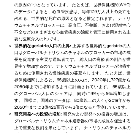
の原因の1つとなっています。 たとえば、世界保健機関(WHO)
のデータによると、心血管疾患は、毎年17.9万人以上の死亡を
占める、世界的な死亡の原因となると推定されます。 ナトリ
ウムチャネルブロッカーは、高血圧、不整脈、および混雑性心
不全などのさまざまな心血管疾患の治療と管理に使用される主
要な医療介入の1つです。
世界的なgeriatric人口の上昇:
上昇する世界的なgeriatricの人
口はグローバルナトリウムのチャネルのブロッカーの市場の成
長を促進する主要な運転者です。 総人口の高齢者の割合が世
界中で増加するので、ナトリウムチャネルブロッカーが治療す
るために使用される慢性疾患の蔓延をします。 たとえば、世
界保健機関によると、65歳以上の人は、2020年に727億から
2050年までに増加するように計画されています。 65歳以上
のグローバル人口のシェアは、同時に9%から16%増加しま
す。 同様に、国連のデータは、80歳以上の人々が2019年から
2050年までに3億426百万から3倍になると予測しています。
研究開発への投資の増加:
研究および開発への投資の増加は、
グローバルナトリウムチャネル遮断器の市場の成長を促進する
上で重要な役割を果たしています。 ナトリウムのチャネルの