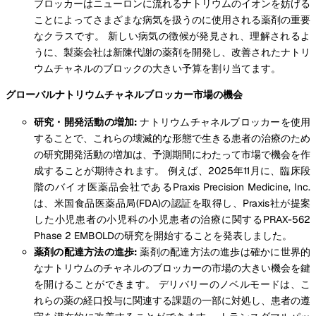
ブロッカーはニューロンに流れるナトリウムのイオンを妨げる
ことによってさまざまな病気を扱うのに使用される薬剤の重要
なクラスです。 新しい病気の徴候が発見され、理解されるよ
うに、製薬会社は新陳代謝の薬剤を開発し、改善されたナトリ
ウムチャネルのブロックの大きい予算を割り当てます。
グローバルナトリウムチャネルブロッカー市場の機会
研究・開発活動の増加:
ナトリウムチャネルブロッカーを使用
することで、これらの壊滅的な形態で生きる患者の治療のため
の研究開発活動の増加は、予測期間にわたって市場で機会を作
成することが期待されます。 例えば、2025年11月に、臨床段
階のバイオ医薬品会社であるPraxis Precision Medicine, Inc.
は、米国食品医薬品局(FDA)の認証を取得し、Praxis社が提案
した小児患者の小児科の小児患者の治療に関するPRAX-562
Phase 2 EMBOLDの研究を開始することを発表しました。
薬剤の配達方法の進歩:
薬剤の配達方法の進歩は確かに世界的
なナトリウムのチャネルのブロッカーの市場の大きい機会を鍵
を開けることができます。 デリバリーのノベルモードは、こ
れらの薬の経口投与に関連する課題の一部に対処し、患者の遵