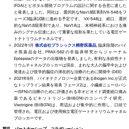
(FDA)とピボタル開発プログラムの設計に関する合意に達した
と発表しました。同社は、選択的なNav1.8阻害剤VX-548をフ
ェーズ3臨床試験に進める予定です。 VX-548は、経口、選択
的なNaV1.8阻害剤であり、NaV1.8は、末梢神経系における痛
みのシグナル伝達において重要な役割を果たしている電圧ゲー
トナトリウムチャネルです。
2022年1月
株式会社プラシックス精密医薬品
, 臨床段階のバイ
オ医薬品会社, PRAX-562の非臨床研究からジャーナル
Epilepsiaのデータの出版物を発表しました, 有利な永続性ナト
リウムチャネルブロッカーは現在、まれな大人の脳卒中および
発達および疫学的脳症の潜在的な治療のために開発中 (DEE)
2021年9月、バイオテクノロジー企業であるBiogen Inc.が正式
なトップライン結果を発表 フェーズ2は、小繊維ニューロパシ
ー(SFN)の治療のために評価される非オピオイド調査経口痛み
薬であるビキソトリジン(BIIB074)のコンベアイ研究。
Vixotrigine (BIIB074)は、周辺および集中的に作用し、口頭で
管理され、電圧および使用独立電圧ゲートナトリウムチャネル
ブロッカーです。
買収、パートナーシップ、コラボレーション