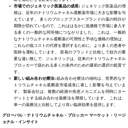
市場でのジェネリック医薬品の成長:
ジェネリック医薬品の増
殖は、近年のナトリウムチャネル遮断薬市場に大きな影響を与
えています。 多くのブロックブスターブランドの薬の特許が
期限が切れているので、これははるかに低価格で市場に参入す
る多くの一般的な同等物につながりました。 これは、一般的
なナトリウムチャネル遮断薬の可用性と手頃な価格の増加は、
これらの低コストの代替を選択するために、より多くの患者や
医師を運転しています。 原発のブランドと比較して効力の重
要な違い無しで、ジェネリックは、従来のナトリウムチャネル
ブロッカーで扱われる多くの条件のための最初の選択の処置で
す。
新しい組み合わせ療法:
組み合わせ療法の傾向は、世界的なナ
トリウムチャネル遮断器市場成長に著しく影響を与えていま
す。 製薬会社は、複数の経路や疾患メカニズムを同時にター
ゲットとする組み合わせ薬療法を開発しています。 これは、
単一の薬療法と比較してより良い臨床効果を提供します。
グローバル・ナトリウムチャネル・ブロッカー マーケット・リージ
ョナル・インサイト