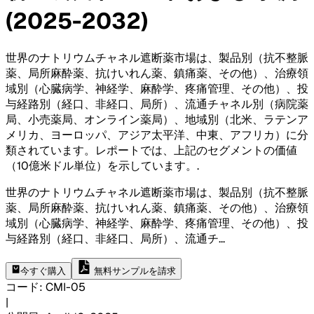
(2025-2032)
世界のナトリウムチャネル遮断薬市場は、製品別（抗不整脈
薬、局所麻酔薬、抗けいれん薬、鎮痛薬、その他）、治療領
域別（心臓病学、神経学、麻酔学、疼痛管理、その他）、投
与経路別（経口、非経口、局所）、流通チャネル別（病院薬
局、小売薬局、オンライン薬局）、地域別（北米、ラテンア
メリカ、ヨーロッパ、アジア太平洋、中東、アフリカ）に分
類されています。レポートでは、上記のセグメントの価値
（10億米ドル単位）を示しています。
.
世界のナトリウムチャネル遮断薬市場は、製品別（抗不整脈
薬、局所麻酔薬、抗けいれん薬、鎮痛薬、その他）、治療領
域別（心臓病学、神経学、麻酔学、疼痛管理、その他）、投
与経路別（経口、非経口、局所）、流通チ
...
今すぐ購入
無料サンプルを請求
コード
:
CMI-
05
|