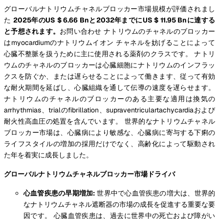
グローバルナトリウムチャネルブロッカー市場規模が評価されまし
た
2025年のUS $ 6.66 Bnと2032年までにUS $ 11.95 Bnに達する
と予想されます。
お問い合わせ ナトリウムのチャネルのブロッカー
はmyocardiumのナトリウムイオン チャネルを妨げることによって
心臓不整脈を扱うために主に使用される薬剤のクラスです。 ナトリ
ウムのチャネルのブロッカーは心臓細胞にナトリウムのインフラッ
クスを防ぐか、または遅らせることによって働きます、従って有効
な耐火期間を延ばし、心臓組織を通して伝導の速度を遅らせます。
ナトリウムのチャネルのブロッカーのある主要な適用は換気の
arrhythmias、trialのfibrillation、supraventriculartachycardiaおよび
耐火性高血圧の処置を含んでいます。 世界的なナトリウムチャネル
ブロッカー市場は、心臓病により敏感な、心臓病に寄与する下痢の
ライフスタイルの増加の採用だけでなく、高齢化によって駆動され
た年を着実に成長しました。
グローバルナトリウムチャネルブロッカー市場ドライバ
心血管疾患の早期増加:
世界中で心血管疾患の増大は、世界的
なナトリウムチャネル遮断器の市場の成長を促進する重要な要
因です。 心臓血管疾患は、過去に世界中の死亡および障がい