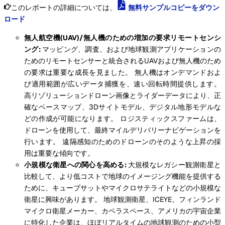
このレポートの詳細については、
無料サンプルコピーをダウン
ロード
無人航空機(UAV)/無人機のための増加の要求リモートセンシ
ング:
マッピング、調査、および地球観測アプリケーションの
ためのリモートセンサーと統合されるUAVおよび無人機のため
の要求は重要な成長を見ました。 無人機はオンデマンドおよ
び適用範囲が広いデータ捕獲を、速い回転時間提供します。
高リゾリューションドローン画像とライダーデータにより、正
確なベースマップ、3Dサイトモデル、デジタル地形モデルな
どの作成が可能になります。 ロジスティックスファームは、
ドローンを使用して、最終マイルデリバリーナビゲーションを
行います。 遠隔感知のためのドローンのそのような上昇の採
用は重要な傾向です。
小規模な衛星への関心を高める:
大規模なレガシー観測衛星と
比較して、より低コストで地球のイメージング機能を提供する
ために、キューブサットやマイクロサテライトなどの小規模な
衛星に興味があります。 地球観測衛星、ICEYE、フィンランド
マイクロ衛星メーカー、カペラスペース、アメリカの宇宙企業
に特化した企業は、ほぼリアルタイムの地球観測のための小型