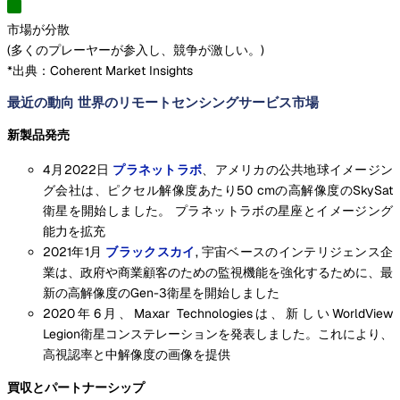
市場が分散
(
多くのプレーヤーが参入し、競争が激しい。
)
*出典：Coherent Market Insights
最近の動向 世界のリモートセンシングサービス市場
新製品発売
4月2022日
プラネットラボ
、アメリカの公共地球イメージン
グ会社は、ピクセル解像度あたり50 cmの高解像度のSkySat
衛星を開始しました。 プラネットラボの星座とイメージング
能力を拡充
2021年1月
ブラックスカイ
, 宇宙ベースのインテリジェンス企
業は、政府や商業顧客のための監視機能を強化するために、最
新の高解像度のGen-3衛星を開始しました
2020年6月、Maxar Technologiesは、新しいWorldView
Legion衛星コンステレーションを発表しました。これにより、
高視認率と中解像度の画像を提供
買収とパートナーシップ