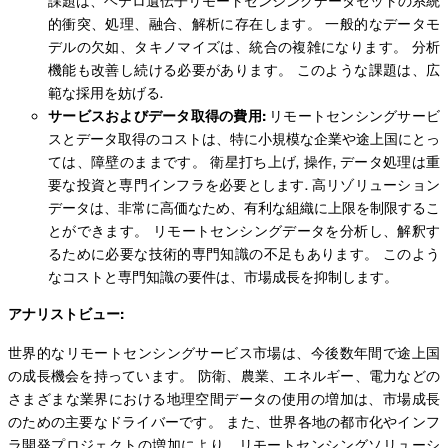
課題は、ヘテロ遺伝子リモートセンシングデータセットの系統
的衝突、処理、融合、解析に存在します。 一般的なデータモ
デルの欠如、タキノマイズは、統合の複雑になります。 分析
機能も改善し続ける必要があります。 このような課題は、広
範な採用を妨げる.
サービスおよびデータ取得の費用:
リモートセンシングサービ
スとデータ取得のコストは、特に小規模な企業や途上国にとっ
ては、障壁のままです。 衛星打ち上げ, 操作, データ処理は重
要な投資と専門インフラを必要とします. 高リゾリューション
データは、非常に高価なため、有利な組織に上限を制限するこ
とができます。 リモートセンシングデータを分析し、解釈す
るために必要な技術的専門知識の不足もあります。 このよう
なコストと専門知識の要件は、市場成長を抑制します。
アナリストビュー:
世界的なリモートセンシングサービス市場は、今後数年間で途上国
の成長機会を持っています。 防衛、農業、エネルギー、電力などの
さまざまな業界における地理空間データの使用の増加は、市場成長
のための主要なドライバーです。 また、世界各地の都市化やインフ
ラ開発プロジェクトの増加により、リモートセンシングソリューシ