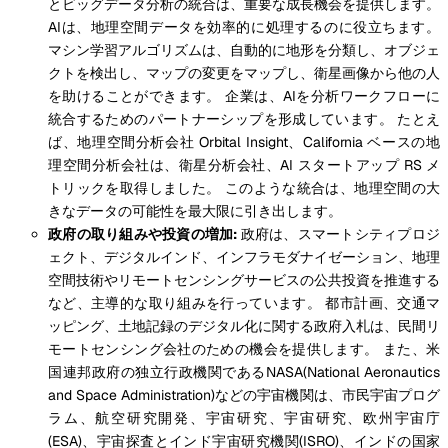
とビッグデータ分析の統合は、重要な成長機会を提供します。
AIは、地理空間データを効率的に処理するのに役立ちます。
マシン学習アルゴリズムは、自動的に地形を分類し、オブジェ
クトを検出し、マップの変更をマップし、衛星画像から他の人
を助けることができます。 企業は、AIを分析ワークフローに
統合するためのパートナーシップを形成しています。 たとえ
ば、地理空間分析会社 Orbital Insight、California ベースの地
理空間分析会社は、衛星分析会社、AI スタートアップ RS メ
トリックを取得しました。 このような統合は、地理空間の大
きなデータの可能性を最大限に引き出します。
政府の取り組みや投資の増加:
政府は、スマートシティプロジ
ェクト、デジタルインド、インフラモダナイゼーション、地理
空間技術やリモートセンシングサービスの公共投資を推進する
など、主導的な取り組みを行っています。 都市計画、交通マ
ッピング、土地記録のデジタル化に関する政府入札は、民間リ
モートセンシング会社のための機会を提供します。 また、米
国連邦政府の独立行政機関であるNASA(National Aeronautics
and Space Administration)などの宇宙機関は、市民宇宙プログ
ラム、航空研究開発、宇宙研究、宇宙研究、欧州宇宙庁
(ESA)、宇宙探査とインド宇宙研究機関(ISRO)、インドの国家