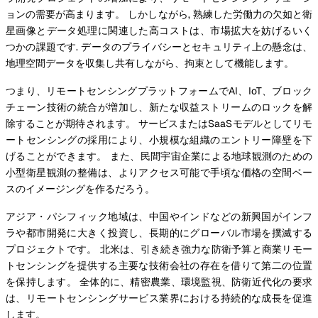
ョンの需要が高まります。 しかしながら, 熟練した労働力の欠如と衛
星画像とデータ処理に関連した高コストは、市場拡大を妨げるいく
つかの課題です. データのプライバシーとセキュリティ上の懸念は、
地理空間データを収集し共有しながら、拘束として機能します。
つまり、リモートセンシングプラットフォームでAI、IoT、ブロック
チェーン技術の統合が増加し、新たな収益ストリームのロックを解
除することが期待されます。 サービスまたはSaaSモデルとしてリモ
ートセンシングの採用により、小規模な組織のエントリー障壁を下
げることができます。 また、民間宇宙企業による地球観測のための
小型衛星観測の整備は、よりアクセス可能で手頃な価格の空間ベー
スのイメージングを作るだろう。
アジア・パシフィック地域は、中国やインドなどの新興国がインフ
ラや都市開発に大きく投資し、長期的にグローバル市場を撲滅する
プロジェクトです。 北米は、引き続き強力な防衛予算と商業リモー
トセンシングを提供する主要な技術会社の存在を借りて第二の位置
を保持します。 全体的に、精密農業、環境監視、防衛近代化の要求
は、リモートセンシングサービス業界における持続的な成長を促進
します。