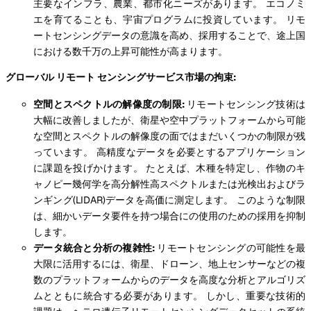
主要なインフラ、農業、都市化ニーズがあります。 エコノミ
エを育てることも、宇宙プログラムに投資しています。 リモ
ートセンシングデータの意識を高め、採用することで、途上国
における数千万の上昇可能性が高まります。
グローバル
リモート
センシングサービス市場の拘束:
空間とスペクトルの解像度の制限:
リモートセンシング技術は
大幅に改善しましたが、衛星や空中プラットフォームから可能
な空間とスペクトルの解像度の面ではまだいくつかの制限が残
っています。 高精度なデータを必要とするアプリケーション
に課題を投げかけます。 たとえば、木種を特定し、作物のキ
ャノピー幾何学を高分解性高スペクトルまたは光検出およびラ
ンギング(LIDAR)データを高価に測定します。 このような制限
は、細かいデータ要件を持つ場合にの使用のための採用を抑制
します。
データ統合と分析の複雑性:
リモートセンシングの可能性を最
大限に活用するには、衛星、ドローン、地上センサーなどの複
数のプラットフォームからのデータを高度な分析とアルゴリズ
ムとともに統合する必要があります。 しかし、重要な技術的