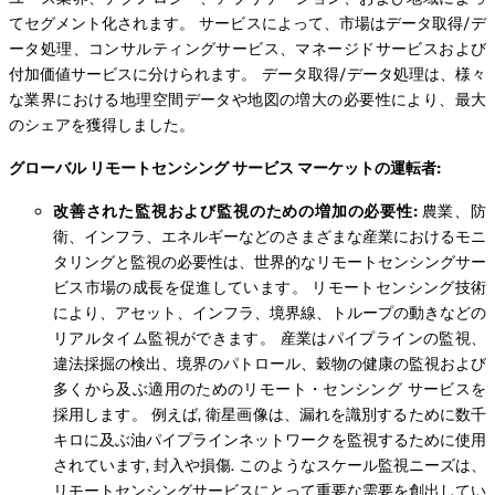
てセグメント化されます。 サービスによって、市場はデータ取得/デ
ータ処理、コンサルティングサービス、マネージドサービスおよび
付加価値サービスに分けられます。 データ取得/データ処理は、様々
な業界における地理空間データや地図の増大の必要性により、最大
のシェアを獲得しました。
グローバル
リモートセンシング
サービス マーケットの運転者:
改善された監視および監視のための増加の必要性:
農業、防
衛、インフラ、エネルギーなどのさまざまな産業におけるモニ
タリングと監視の必要性は、世界的なリモートセンシングサー
ビス市場の成長を促進しています。 リモートセンシング技術
により、アセット、インフラ、境界線、トループの動きなどの
リアルタイム監視ができます。 産業はパイプラインの監視、
違法採掘の検出、境界のパトロール、穀物の健康の監視および
多くから及ぶ適用のためのリモート・センシング サービスを
採用します。 例えば, 衛星画像は、漏れを識別するために数千
キロに及ぶ油パイプラインネットワークを監視するために使用
されています, 封入や損傷. このようなスケール監視ニーズは、
リモートセンシングサービスにとって重要な需要を創出してい