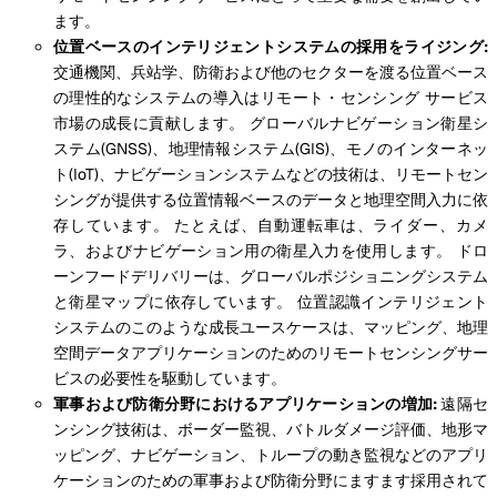
ます。
位置ベースのインテリジェントシステムの採用をライジング:
交通機関、兵站学、防衛および他のセクターを渡る位置ベース
の理性的なシステムの導入はリモート・センシング サービス
市場の成長に貢献します。 グローバルナビゲーション衛星シ
ステム(GNSS)、地理情報システム(GIS)、モノのインターネッ
ト(IoT)、ナビゲーションシステムなどの技術は、リモートセン
シングが提供する位置情報ベースのデータと地理空間入力に依
存しています。 たとえば、自動運転車は、ライダー、カメ
ラ、およびナビゲーション用の衛星入力を使用します。 ドロ
ーンフードデリバリーは、グローバルポジショニングシステム
と衛星マップに依存しています。 位置認識インテリジェント
システムのこのような成長ユースケースは、マッピング、地理
空間データアプリケーションのためのリモートセンシングサー
ビスの必要性を駆動しています。
軍事および防衛分野におけるアプリケーションの増加:
遠隔セ
ンシング技術は、ボーダー監視、バトルダメージ評価、地形マ
ッピング、ナビゲーション、トループの動き監視などのアプリ
ケーションのための軍事および防衛分野にますます採用されて