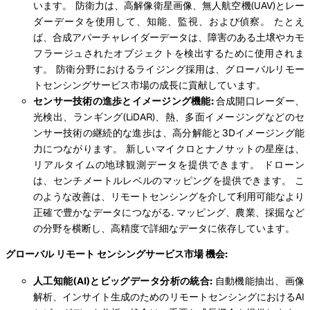
います。 防衛力は、高解像衛星画像、無人航空機(UAV)とレー
ダーデータを使用して、知能、監視、および偵察。 たとえ
ば、合成アパーチャレイダーデータは、障害のある土壌やカモ
フラージュされたオブジェクトを検出するために使用されま
す。 防衛分野におけるライジング採用は、グローバルリモー
トセンシングサービス市場の成長に貢献しています。
センサー技術の進歩とイメージング機能:
合成開口レーダー、
光検出、ランギング(LiDAR)、熱、多面イメージングなどのセ
ンサー技術の継続的な進歩は、高分解能と3Dイメージング能
力につながります。 新しいマイクロとナノサットの星座は、
リアルタイムの地球観測データを提供できます。 ドローン
は、センチメートルレベルのマッピングを提供できます。 こ
のような改善は、リモートセンシングを介して利用可能なより
正確で豊かなデータにつながる. マッピング、農業、採掘など
の分野を横断し、高精度で詳細なデータに依存しています。
グローバル
リモート
センシングサービス市場 機会:
人工知能(AI)とビッグデータ分析の統合:
自動機能抽出、画像
解析、インサイト生成のためのリモートセンシングにおけるAI