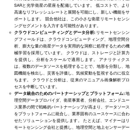
SARと光学衛星の星座を配備しています。 低コストで、より
高速なリフレッシュレートと展開を可能にし、新しい機能をサ
ポートします。 競合他社は、この小さな衛星リモートセンシ
ングセグメントを入力する可能性があります。
クラウドコンピューティングとデータ分析:
リモートセンシン
グフィールドは、クラウドコンピューティング、地理空間分
析、膨大な量の衛星データを実用的な洞察に処理するための機
械学習を採用しています。 クラウドは、ストレージと計算力
を提供し、分析をスケールで適用します。 アナリティクス
は、複数のデータソースを処理することで、地形を分類し、地
図機能を検出し、災害を評価し、気候変動を監視するのに役立
ちます。 クラウドと分析は、従来のマニュアル画像解析プロ
セスを中断しています。
データ統合のためのパートナーシップとプラットフォーム:
地
理空間データプロバイダ、衛星事業者、分析会社、エンドユー
ス業界の間で戦略的パートナーシップが高まり、データソース
をプラットフォームに統合し、業界固有のユースケースに合わ
せたソリューションを提供します。 たとえば、マイナーはリ
モートセンシング会社と提携し、地理空間と地上センサーデー