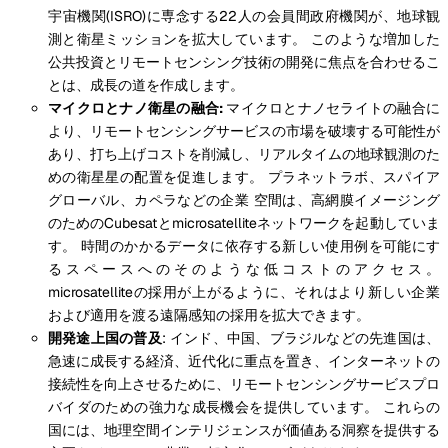
宇宙機関(ISRO)に専念する22人の会員間政府機関が、地球観
測と衛星ミッションを拡大しています。 このような増加した
公共投資とリモートセンシング技術の開発に焦点を合わせるこ
とは、成長の道を作成します。
マイクロとナノ衛星の融合:
マイクロとナノセライトの融合に
より、リモートセンシングサービスの市場を破壊する可能性が
あり、打ち上げコストを削減し、リアルタイムの地球観測のた
めの衛星星の配置を促進します。 プラネットラボ、スパイア
グローバル、カペラなどの企業 空間は、高網膜イメージング
のためのCubesatとmicrosatelliteネットワークを起動していま
す。 時間のかかるデータに依存する新しい使用例を可能にす
るスペースへのそのような低コストのアクセス。
microsatelliteの採用が上がるように、それはより新しい企業
および適用を渡る遠隔感知の採用を拡大できます。
開発途上国の普及
: インド、中国、ブラジルなどの先進国は、
急速に成長する経済、近代化に重点を置き、インターネットの
接続性を向上させるために、リモートセンシングサービスプロ
バイダのための強力な成長機会を提供しています。 これらの
国には、地理空間インテリジェンスが価値ある洞察を提供する