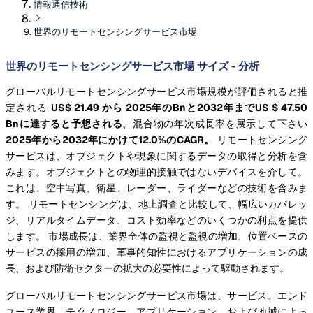
情報通信技術
世界のリモートセンシングサービス市場
世界のリモートセンシングサービス市場 サイズ - 分析
グローバルリモートセンシングサービス市場規模が評価されると推
定される
US$ 21.49 から 2025年のBnと2032年までUS $ 47.50
Bnに達すると予想される
、混合物の年次成長率を展示して下さい
2025年から2032年にかけて12.0%のCAGR。
リモートセンシング
サービスは、オブジェクトや現象に関するデータの取得と分析を含
みます。オブジェクトとの物理的接触ではないデバイスを介して。
これは、空中写真、衛星、レーダー、ライダーなどの技術を含みま
す。 リモートセンシングは、地上調査と比較して、幅広いカバレッ
ジ、リアルタイムデータ、コスト効率などのいくつかの利点を提供
します。 市場成長は、業界全体の監視と監視の増加、位置ベースの
サービスの採用の増加、軍事的知性におけるアプリケーションの成
長、および防衛セクターの拡大の必要性によって駆動されます。
グローバルリモートセンシングサービス市場は、サービス、エンド
ユース業界、テクノロジー、アプリケーション、および地域によっ