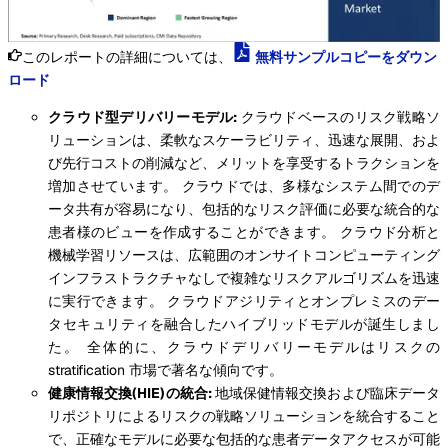
このレポートの詳細については、
無料サンプルコピーをダウン
ロード
クラウド型デリバリーモデル:
クラウドベースのリスク戦略ソ
リューションは、柔軟なスケーラビリティ、迅速な展開、およ
び先行コストの削減など、メリットを享受するトラクションを
増加させています。 クラウドでは、多様なシステム間でのデ
ータ共有が容易になり、包括的なリスク評価に必要な統合的な
患者様のビューを作成することができます。 クラウド分析と
機械学習リソースは、広範囲のオンサイトコンピューティング
インフラストラクチャなしで複雑なリスクアルゴリズムを迅速
に実行できます。 クラウドアジリティとオンプレミスのデー
タセキュリティを融合したハイブリッドモデルが誕生しまし
た。 全体的に、クラウドデリバリーモデルはリスクの
stratification 市場で著名な傾向です。
健康情報交換(HIE)の統合:
地域保健情報交換および臨床データ
リポジトリによるリスクの戦略ソリューションを統合すること
で、正確なモデルに必要な包括的な患者データアクセスが可能