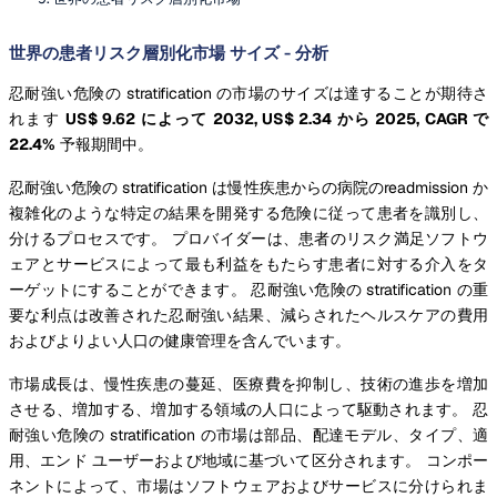
世界の患者リスク層別化市場 サイズ - 分析
忍耐強い危険の stratification の市場のサイズは達することが期待さ
れます
US$ 9.62 によって 2032, US$ 2.34 から 2025, CAGR で
22.4%
予報期間中。
忍耐強い危険の stratification は慢性疾患からの病院のreadmission か
複雑化のような特定の結果を開発する危険に従って患者を識別し、
分けるプロセスです。 プロバイダーは、患者のリスク満足ソフトウ
ェアとサービスによって最も利益をもたらす患者に対する介入をタ
ーゲットにすることができます。 忍耐強い危険の stratification の重
要な利点は改善された忍耐強い結果、減らされたヘルスケアの費用
およびよりよい人口の健康管理を含んでいます。
市場成長は、慢性疾患の蔓延、医療費を抑制し、技術の進歩を増加
させる、増加する、増加する領域の人口によって駆動されます。 忍
耐強い危険の stratification の市場は部品、配達モデル、タイプ、適
用、エンド ユーザーおよび地域に基づいて区分されます。 コンポー
ネントによって、市場はソフトウェアおよびサービスに分けられま