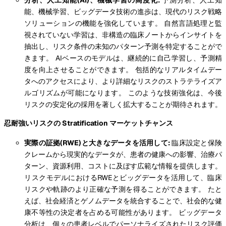
能、機械学習、ビッグデータ技術の進歩は、現代のリスク戦略
ソリューションの機能を強化しています。 自然言語処理と監
視されていない学習は、非構造の臨床ノートからインサイトを
抽出し、リスク条件の未知のパターン予測を特定することがで
きます。 AIベースのモデルは、継続的に自己学習し、予測精
度を向上させることができます。 包括的なリアルタイムデー
タへのアクセスにより、より詳細なリスクのストラテライズア
ルゴリズムが可能になります。 このような技術強化は、今後
リスクの安定化の採用を著しく拡大することが期待されます。
忍耐強いリスクの Stratification マーケットチャンス
実際の証拠(RWE)と大きなデータを活用して:
臨床設定と保険
クレームから現実的なデータが、患者の健康への影響、治療パ
ターン、資源利用、コストに及ぼす広範な情報を提供します。
リスクモデルにおけるRWEとビッグデータを活用して、臨床
リスクや軌跡のより正確な予測を得ることができます。 たと
えば、社会経済とゲノムデータを統合することで、社会的な健
康不等性の決定者を占める可能性があります。 ビッグデータ
分析は、個々の患者レベルでパーソナライズされたリスク評価