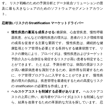
す。 リスク戦略のための予測分析とデータ統合ソリューションの普
及に最も大きなシェアのためのソフトウェアセグメントアカウン
ト。
忍耐強いリスクの Stratification マーケットドライバー
慢性疾患の蔓延を成長させる:
糖尿病、心血管疾患、慢性呼吸
器疾患、がんなどの慢性疾患の増大は、患者のリスク増殖市場
の成長を促進する主要な要因です。 慢性疾患は、継続的な健
康監視とケア管理を必要とする長持ちする健康状態です。 リ
スクの層化により、プロバイダは、慢性疾患およびターゲット
予防介入から合併症を発症するリスクが高い患者を特定するこ
とができます。 たとえば、予測分析では、病院の受診リスク
が高い糖尿病患者を識別できるため、副作用を回避するため
に、ケア管理プログラムに入学することができます。 慢性疾
患の増大の負担は、疾患管理を最適化するための高度なリスク
の stratification の必要性を作成します。
ヘルスケアコストを削減する必要があります。
ヘルスケアコ
ストの上昇に伴い、給与者やプロバイダはコストを削減しなが
ら、結果を改善するための革新的な方法を探しています。 忍