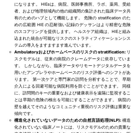
になります。 HIEsは、病院、医師事務所、ラボ、薬局、受給
者、および地理領域内の他の組織間の集計された臨床データ共
有のためのハブとして機能します。 危険の stratification のた
めの広範囲 HIE の忍耐強い記録のデッサンはより精密な危険
のスコアリングを提供します。 ヘルスケア組織は、HIEと組み
込まれた統合が可能なリスクのストラティフィケーションシス
テムの導入をますますます進んでいます。
Ambulatoryおよびホームベースのリスクの stratification:
リ
スクモデルは、従来の病院のクレームデータに依存していま
す。 しかしながら、臨床データやリモートデジタルデータを
用いたアンブレラやホームベースのリスク評価へのシフトがあ
ります。 第一次ケアと専門家の訪問を分析することで、早期
介入による回避可能な病院利用を防ぐことができます。 同様
に、訪問間のキーの重要なおよび健康表示を遠隔に監視するこ
とは早期の危険の検出を可能にすることができます。 病院の
壁を越えてそのようなコミュニティ重視のリスク評価は重要な
傾向です。
構造化されていないデータのための自然言語処理(NLP):
構造
化されていない臨床ノートには、リスクモデルのための貴重な