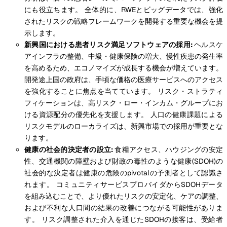
にも役立ちます。 全体的に、RWEとビッグデータでは、強化
されたリスクの戦略フレームワークを開発する重要な機会を提
示します。
新興国における患者リスク満足ソフトウェアの採用:
ヘルスケ
アインフラの整備、中級・健康保険の増大、慢性疾患の発生率
を高めるため、エコノマイズが成長する機会が増えています。
開発途上国の政府は、手頃な価格の医療サービスへのアクセス
を強化することに焦点を当てています。 リスク・ストラティ
フィケーションは、高リスク・ロー・インカム・グループにお
ける資源配分の優先化を支援します。 人口の健康課題による
リスクモデルのローカライズは、新興市場での採用が重要とな
ります。
健康の社会的決定者の設立:
食糧アクセス、ハウジングの安定
性、交通機関の障壁および財政の毒性のような健康(SDOH)の
社会的な決定者は健康の危険のpivotalの予測者として認識さ
れます。 コミュニティサービスプロバイダからSDOHデータ
を組み込むことで、より優れたリスクの安定化、ケアの調整、
および不利な人口間の結果の改善につながる可能性がありま
す。 リスク調整された介入を通じたSDOHの接客は、受給者