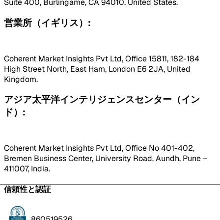
Suite 400, Burlingame, CA 94010, United States.
営業所（イギリス）:
Coherent Market Insights Pvt Ltd, Office 15811, 182-184
High Street North, East Ham, London E6 2JA, United
Kingdom.
アジア太平洋インテリジェンスセンター（イン
ド）:
Coherent Market Insights Pvt Ltd, Office No 401-402,
Bremen Business Center, University Road, Aundh, Pune –
411007, India.
信頼性と認証
860519526