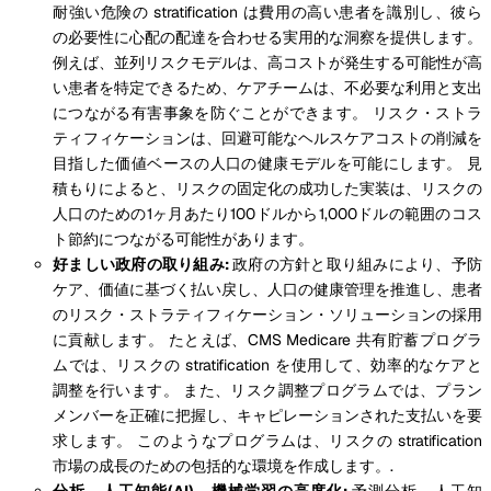
耐強い危険の stratification は費用の高い患者を識別し、彼ら
の必要性に心配の配達を合わせる実用的な洞察を提供します。
例えば、並列リスクモデルは、高コストが発生する可能性が高
い患者を特定できるため、ケアチームは、不必要な利用と支出
につながる有害事象を防ぐことができます。 リスク・ストラ
ティフィケーションは、回避可能なヘルスケアコストの削減を
目指した価値ベースの人口の健康モデルを可能にします。 見
積もりによると、リスクの固定化の成功した実装は、リスクの
人口のための1ヶ月あたり100ドルから1,000ドルの範囲のコス
ト節約につながる可能性があります。
好ましい政府の取り組み:
政府の方針と取り組みにより、予防
ケア、価値に基づく払い戻し、人口の健康管理を推進し、患者
のリスク・ストラティフィケーション・ソリューションの採用
に貢献します。 たとえば、CMS Medicare 共有貯蓄プログラ
ムでは、リスクの stratification を使用して、効率的なケアと
調整を行います。 また、リスク調整プログラムでは、プラン
メンバーを正確に把握し、キャピレーションされた支払いを要
求します。 このようなプログラムは、リスクの stratification
市場の成長のための包括的な環境を作成します。.
分析、人工知能(AI)、機械学習の高度化:
予測分析、人工知