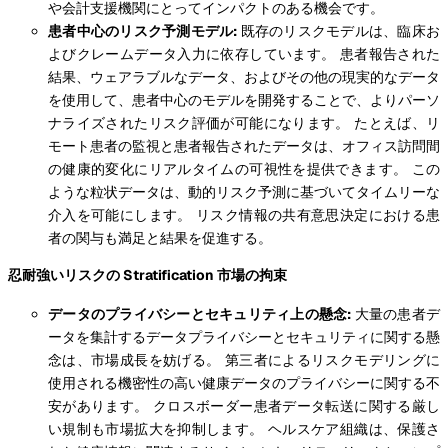
や会計支援機関にとってインパクトのある機会です。
患者中心のリスク予測モデル:
既存のリスクモデルは、臨床お
よびクレームデータ入力に依存しています。 患者報告された
結果、ウェアラブルなデータ、およびその他の現実的なデータ
を使用して、患者中心のモデルを開発することで、よりパーソ
ナライズされたリスク評価が可能になります。 たとえば、リ
モート患者の監視と患者報告されたデータは、オフィス訪問間
の健康的変化にリアルタイムの可視性を提供できます。 この
ような粒状データは、動的リスク予測に基づいてタイムリーな
介入を可能にします。 リスク情報の共有意思決定における患
者の関与も満足と結果を促進する。
忍耐強いリスクの Stratification 市場の拘束
データのプライバシーとセキュリティ上の懸念:
大量の患者デ
ータを集計するデータプライバシーとセキュリティに関する懸
念は、市場成長を妨げる。 第三者によるリスクモデリングに
使用される機密性の高い健康データのプライバシーに関する不
安があります。 クロスボーダー患者データ転送に関する厳し
い規制も市場拡大を抑制します。 ヘルスケア組織は、保護さ