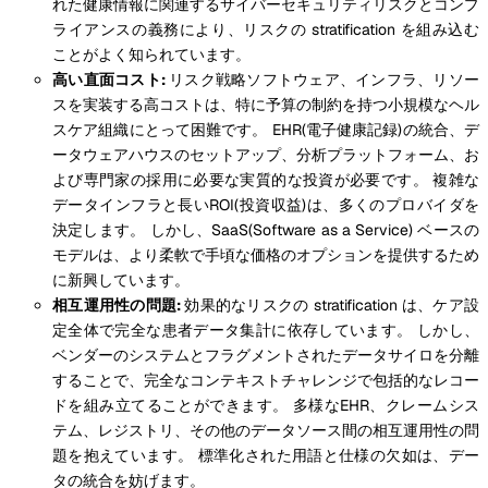
れた健康情報に関連するサイバーセキュリティリスクとコンプ
ライアンスの義務により、リスクの stratification を組み込む
ことがよく知られています。
高い直面コスト:
リスク戦略ソフトウェア、インフラ、リソー
スを実装する高コストは、特に予算の制約を持つ小規模なヘル
スケア組織にとって困難です。 EHR(電子健康記録)の統合、デ
ータウェアハウスのセットアップ、分析プラットフォーム、お
よび専門家の採用に必要な実質的な投資が必要です。 複雑な
データインフラと長いROI(投資収益)は、多くのプロバイダを
決定します。 しかし、SaaS(Software as a Service) ベースの
モデルは、より柔軟で手頃な価格のオプションを提供するため
に新興しています。
相互運用性の問題:
効果的なリスクの stratification は、ケア設
定全体で完全な患者データ集計に依存しています。 しかし、
ベンダーのシステムとフラグメントされたデータサイロを分離
することで、完全なコンテキストチャレンジで包括的なレコー
ドを組み立てることができます。 多様なEHR、クレームシス
テム、レジストリ、その他のデータソース間の相互運用性の問
題を抱えています。 標準化された用語と仕様の欠如は、デー
タの統合を妨げます。